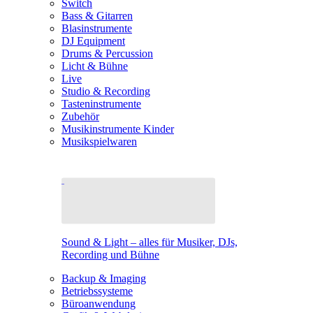
Switch
Bass & Gitarren
Blasinstrumente
DJ Equipment
Drums & Percussion
Licht & Bühne
Live
Studio & Recording
Tasteninstrumente
Zubehör
Musikinstrumente Kinder
Musikspielwaren
Sound & Light – alles für Musiker, DJs,
Recording und Bühne
Backup & Imaging
Betriebssysteme
Büroanwendung