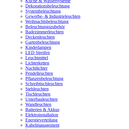
Küche & Wassersysteme
Dekorationsbeleuchtung
Systembeleuchtung
Gewerbe- & Industrieleuchten
Weihnachtsbeleuchtung
Beleuchtungszubehör
Badezimmerleuchten
Deckenleuchten
Gartenbeleuchtung
Kinderlampen
LED Streifen
Leuchtmittel
Lichterketten
Nachtlichter
Pendelleuchten
Pflanzenbeleuchtung
Schreibtischleuchten
Stehleuchten
Tischleuchten
Unterbauleuchten
Wandleuchten
Batterien & Akkus
Elektroinstallation
Energieverteilung
Kabelmanagement