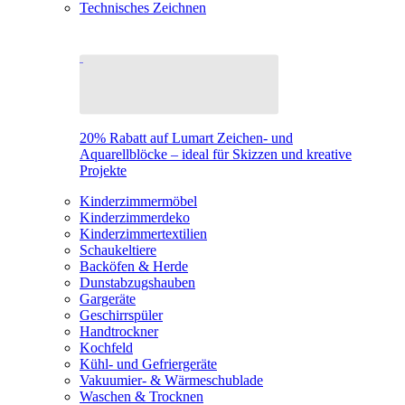
Technisches Zeichnen
20% Rabatt auf Lumart Zeichen- und
Aquarellblöcke – ideal für Skizzen und kreative
Projekte
Kinderzimmermöbel
Kinderzimmerdeko
Kinderzimmertextilien
Schaukeltiere
Backöfen & Herde
Dunstabzugshauben
Gargeräte
Geschirrspüler
Handtrockner
Kochfeld
Kühl- und Gefriergeräte
Vakuumier- & Wärmeschublade
Waschen & Trocknen