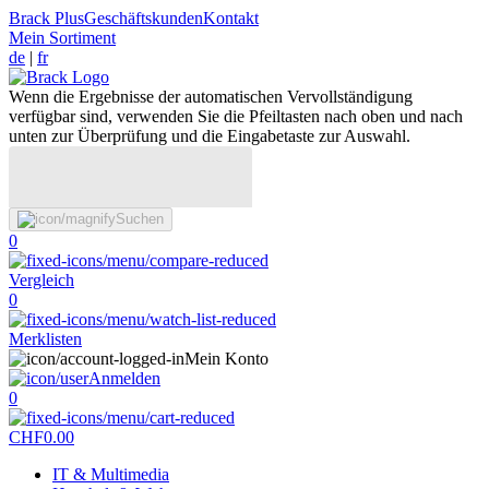
Brack Plus
Geschäftskunden
Kontakt
Mein Sortiment
de
|
fr
Wenn die Ergebnisse der automatischen Vervollständigung
verfügbar sind, verwenden Sie die Pfeiltasten nach oben und nach
unten zur Überprüfung und die Eingabetaste zur Auswahl.
Suchen
0
Vergleich
0
Merklisten
Mein Konto
Anmelden
0
CHF
0.00
IT & Multimedia