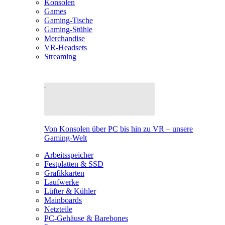
Konsolen
Games
Gaming-Tische
Gaming-Stühle
Merchandise
VR-Headsets
Streaming
Von Konsolen über PC bis hin zu VR – unsere
Gaming-Welt
Arbeitsspeicher
Festplatten & SSD
Grafikkarten
Laufwerke
Lüfter & Kühler
Mainboards
Netzteile
PC-Gehäuse & Barebones