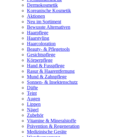
Dermokosmetik
Koreanische Kosmetik
Aktionen
Neu im Sortiment
Bewusste Alternativen
Haarpflege
Haarstyling
Haarcoloration
Beauty- & Pflegetools
Gesichtspflege
Körperpflege
Hand & Fusspflege
Rasur & Haarentfernung
Mund & Zahnpflege
Sonnen- & Insektenschutz
Düfte
Teint
Augen
Lippen
Nägel
Zubehör
Vitamine & Mineralstoffe
Prävention & Regeneration
Medizinische Geräte