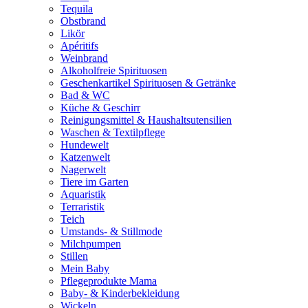
Tequila
Obstbrand
Likör
Apéritifs
Weinbrand
Alkoholfreie Spirituosen
Geschenkartikel Spirituosen & Getränke
Bad & WC
Küche & Geschirr
Reinigungsmittel & Haushaltsutensilien
Waschen & Textilpflege
Hundewelt
Katzenwelt
Nagerwelt
Tiere im Garten
Aquaristik
Terraristik
Teich
Umstands- & Stillmode
Milchpumpen
Stillen
Mein Baby
Pflegeprodukte Mama
Baby- & Kinderbekleidung
Wickeln