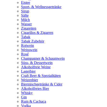
Eistee
Sport- & Wellnessgetränke
Sirup
Säfte
Milch
Wasser
Zigaretten
Cigarillos & Zigarren
Tabak
Tabak Zubehör
Rotwein
Weisswein
Rosé
Champagner & Schaumwein
Süss- & Dessertwein
Alkoholfreie Weine
Lagerbier
Craft Beer & Spezialitäten
Weizenbier
Biermischgetränke & Cider
Alkoholfreies Bier
Whisky
Gin
Rum & Cachaça
Vodka