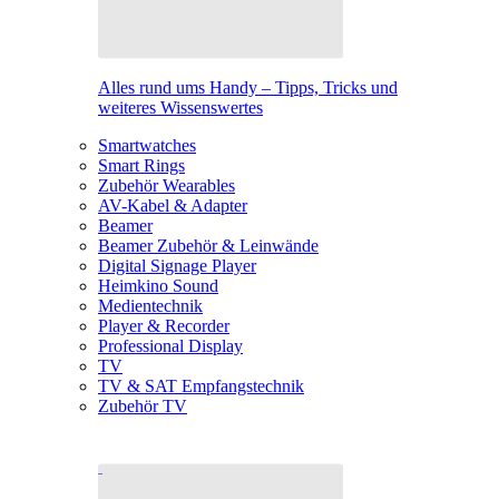
Alles rund ums Handy – Tipps, Tricks und
weiteres Wissenswertes
Smartwatches
Smart Rings
Zubehör Wearables
AV-Kabel & Adapter
Beamer
Beamer Zubehör & Leinwände
Digital Signage Player
Heimkino Sound
Medientechnik
Player & Recorder
Professional Display
TV
TV & SAT Empfangstechnik
Zubehör TV