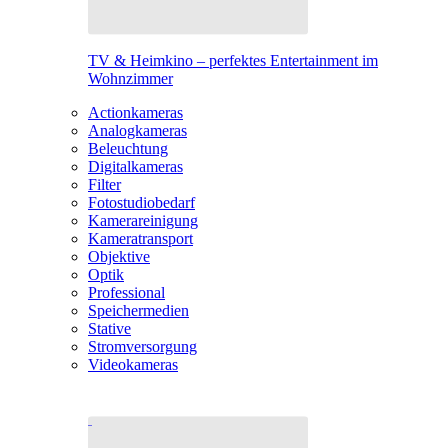
TV & Heimkino – perfektes Entertainment im
Wohnzimmer
Actionkameras
Analogkameras
Beleuchtung
Digitalkameras
Filter
Fotostudiobedarf
Kamerareinigung
Kameratransport
Objektive
Optik
Professional
Speichermedien
Stative
Stromversorgung
Videokameras