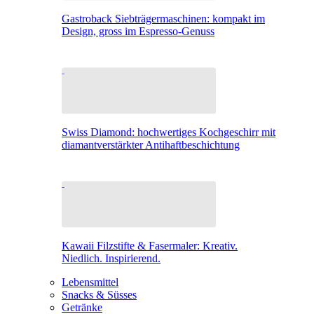
Gastroback Siebträgermaschinen: kompakt im
Design, gross im Espresso-Genuss
Swiss Diamond: hochwertiges Kochgeschirr mit
diamantverstärkter Antihaftbeschichtung
Kawaii Filzstifte & Fasermaler: Kreativ.
Niedlich. Inspirierend.
Lebensmittel
Snacks & Süsses
Getränke