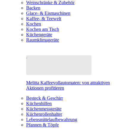
Weinschränke & Zubehör
Backen
Glace- & Eismaschinen
Kaffee- & Teewelt
Kochen
Kochen am Tisch
Küchengeräte
Raumklimageräte
Melitta Kaffeevollautomaten: von attraktiven
Aktionen profitieren
Besteck & Geschirr
Küchenhilfen
Küchenmessgeräte
Küchenrollenhalter
Lebensmittelaufbewahrung
Pfannen & Töpfe