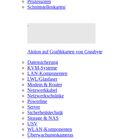
Prozessoren
Schnittstellenkarten
Aktion auf Grafikkarten von Gigabyte
Datensicherung
KVM-Systeme
LAN-Komponenten
LWL/Glasfaser
Modem & Router
Netzwerkkabel
Netzwerkschränke
Powerline
Server
Sicherheitstechnik
Storage & NAS
USV
WLAN-Komponenten
Überwachungskameras