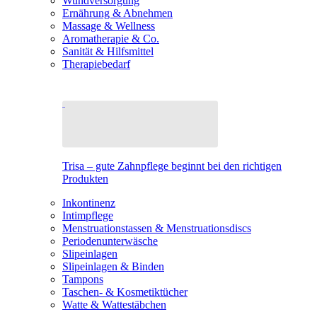
Wundversorgung
Ernährung & Abnehmen
Massage & Wellness
Aromatherapie & Co.
Sanität & Hilfsmittel
Therapiebedarf
Trisa – gute Zahnpflege beginnt bei den richtigen
Produkten
Inkontinenz
Intimpflege
Menstruationstassen & Menstruationsdiscs
Periodenunterwäsche
Slipeinlagen
Slipeinlagen & Binden
Tampons
Taschen- & Kosmetiktücher
Watte & Wattestäbchen