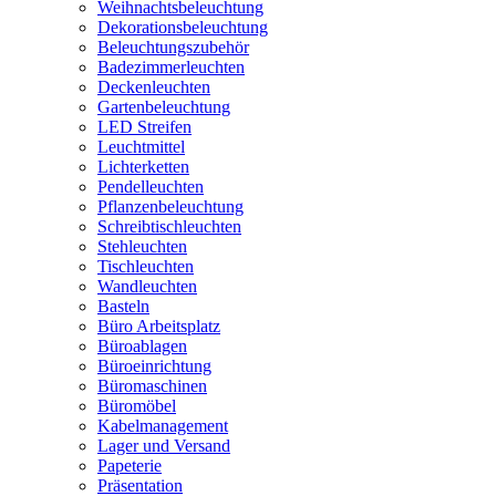
Weihnachtsbeleuchtung
Dekorationsbeleuchtung
Beleuchtungszubehör
Badezimmerleuchten
Deckenleuchten
Gartenbeleuchtung
LED Streifen
Leuchtmittel
Lichterketten
Pendelleuchten
Pflanzenbeleuchtung
Schreibtischleuchten
Stehleuchten
Tischleuchten
Wandleuchten
Basteln
Büro Arbeitsplatz
Büroablagen
Büroeinrichtung
Büromaschinen
Büromöbel
Kabelmanagement
Lager und Versand
Papeterie
Präsentation