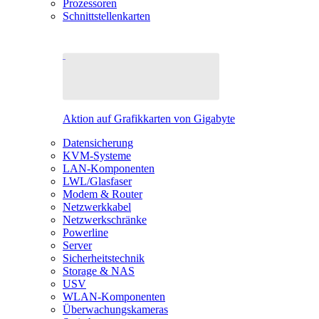
Prozessoren
Schnittstellenkarten
Aktion auf Grafikkarten von Gigabyte
Datensicherung
KVM-Systeme
LAN-Komponenten
LWL/Glasfaser
Modem & Router
Netzwerkkabel
Netzwerkschränke
Powerline
Server
Sicherheitstechnik
Storage & NAS
USV
WLAN-Komponenten
Überwachungskameras