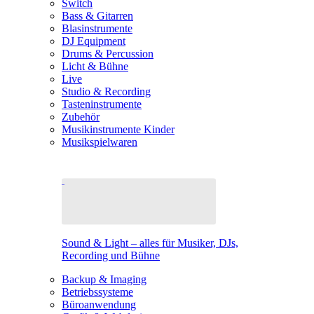
Switch
Bass & Gitarren
Blasinstrumente
DJ Equipment
Drums & Percussion
Licht & Bühne
Live
Studio & Recording
Tasteninstrumente
Zubehör
Musikinstrumente Kinder
Musikspielwaren
Sound & Light – alles für Musiker, DJs,
Recording und Bühne
Backup & Imaging
Betriebssysteme
Büroanwendung