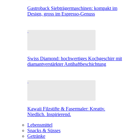
Gastroback Siebträgermaschinen: kompakt im
Design, gross im Espresso-Genuss
Swiss Diamond: hochwertiges Kochgeschirr mit
diamantverstärkter Antihaftbeschichtung
Kawaii Filzstifte & Fasermaler: Kreativ.
Niedlich. Inspirierend.
Lebensmittel
Snacks & Süsses
Getränke