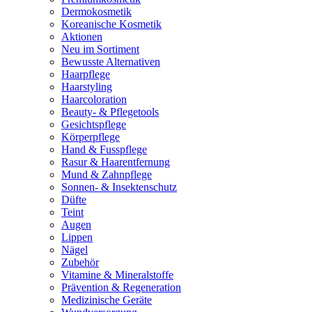
Dermokosmetik
Koreanische Kosmetik
Aktionen
Neu im Sortiment
Bewusste Alternativen
Haarpflege
Haarstyling
Haarcoloration
Beauty- & Pflegetools
Gesichtspflege
Körperpflege
Hand & Fusspflege
Rasur & Haarentfernung
Mund & Zahnpflege
Sonnen- & Insektenschutz
Düfte
Teint
Augen
Lippen
Nägel
Zubehör
Vitamine & Mineralstoffe
Prävention & Regeneration
Medizinische Geräte