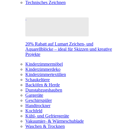
Technisches Zeichnen
20% Rabatt auf Lumart Zeichen- und
Aquarellblöcke – ideal für Skizzen und kreative
Projekte
Kinderzimmermöbel
Kinderzimmerdeko
Kinderzimmertextilien
Schaukeltiere
Backöfen & Herde
Dunstabzugshauben
Gargeräte
Geschirrspüler
Handtrockner
Kochfeld
Kühl- und Gefriergeräte
Vakuumier- & Wärmeschublade
Waschen & Trocknen