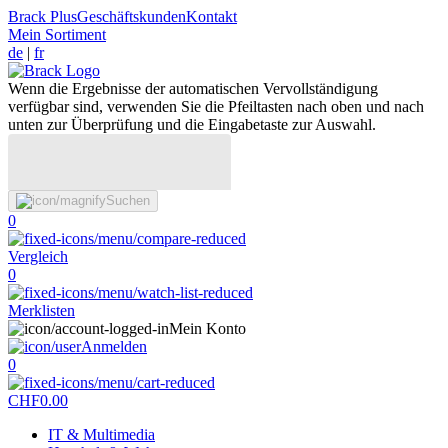
Brack Plus
Geschäftskunden
Kontakt
Mein Sortiment
de
|
fr
Wenn die Ergebnisse der automatischen Vervollständigung
verfügbar sind, verwenden Sie die Pfeiltasten nach oben und nach
unten zur Überprüfung und die Eingabetaste zur Auswahl.
Suchen
0
Vergleich
0
Merklisten
Mein Konto
Anmelden
0
CHF
0.00
IT & Multimedia