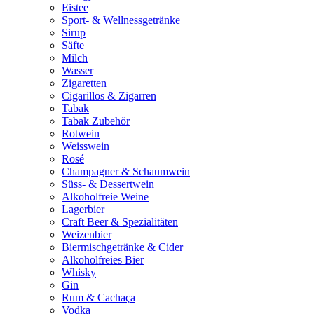
Eistee
Sport- & Wellnessgetränke
Sirup
Säfte
Milch
Wasser
Zigaretten
Cigarillos & Zigarren
Tabak
Tabak Zubehör
Rotwein
Weisswein
Rosé
Champagner & Schaumwein
Süss- & Dessertwein
Alkoholfreie Weine
Lagerbier
Craft Beer & Spezialitäten
Weizenbier
Biermischgetränke & Cider
Alkoholfreies Bier
Whisky
Gin
Rum & Cachaça
Vodka