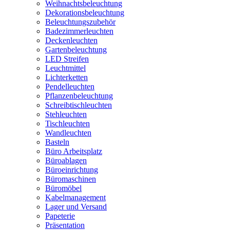
Weihnachtsbeleuchtung
Dekorationsbeleuchtung
Beleuchtungszubehör
Badezimmerleuchten
Deckenleuchten
Gartenbeleuchtung
LED Streifen
Leuchtmittel
Lichterketten
Pendelleuchten
Pflanzenbeleuchtung
Schreibtischleuchten
Stehleuchten
Tischleuchten
Wandleuchten
Basteln
Büro Arbeitsplatz
Büroablagen
Büroeinrichtung
Büromaschinen
Büromöbel
Kabelmanagement
Lager und Versand
Papeterie
Präsentation