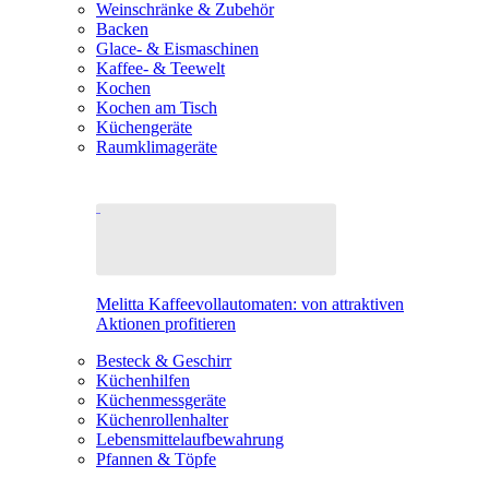
Weinschränke & Zubehör
Backen
Glace- & Eismaschinen
Kaffee- & Teewelt
Kochen
Kochen am Tisch
Küchengeräte
Raumklimageräte
Melitta Kaffeevollautomaten: von attraktiven
Aktionen profitieren
Besteck & Geschirr
Küchenhilfen
Küchenmessgeräte
Küchenrollenhalter
Lebensmittelaufbewahrung
Pfannen & Töpfe