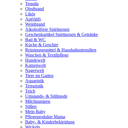
Tequila
Obstbrand
Likör
Apéritifs
Weinbrand
Alkoholfreie Spirituosen
Geschenkartikel Spirituosen & Getränke
Bad & WC
Küche & Geschirr
Reinigungsmittel & Haushaltsutensilien
Waschen & Textilpflege
Hundewelt
Katzenwelt
Nagerwelt
Tiere im Garten
Aquaristik
Terraristik
Teich
Umstands- & Stillmode
Milchpumpen
Stillen
Mein Baby
Pflegeprodukte Mama
Baby- & Kinderbekleidung
Wickeln