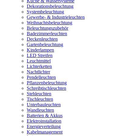
Küche & Wassersysteme
Dekorationsbeleuchtung
Systembeleuchtung
Gewerbe- & Industrieleuchten
Weihnachtsbeleuchtung
Beleuchtungszubehör
Badezimmerleuchten
Deckenleuchten
Gartenbeleuchtung
Kinderlampen
LED Streifen
Leuchtmittel
Lichterketten
Nachtlichter
Pendelleuchten
Pflanzenbeleuchtung
Schreibtischleuchten
Stehleuchten
Tischleuchten
Unterbauleuchten
Wandleuchten
Batterien & Akkus
Elektroinstallation
Energieverteilung
Kabelmanagement