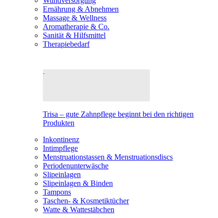
Wundversorgung
Ernährung & Abnehmen
Massage & Wellness
Aromatherapie & Co.
Sanität & Hilfsmittel
Therapiebedarf
Trisa – gute Zahnpflege beginnt bei den richtigen
Produkten
Inkontinenz
Intimpflege
Menstruationstassen & Menstruationsdiscs
Periodenunterwäsche
Slipeinlagen
Slipeinlagen & Binden
Tampons
Taschen- & Kosmetiktücher
Watte & Wattestäbchen