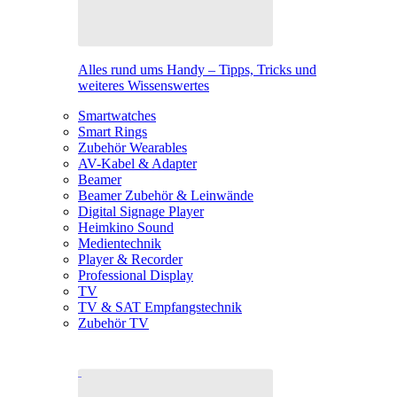
Alles rund ums Handy – Tipps, Tricks und
weiteres Wissenswertes
Smartwatches
Smart Rings
Zubehör Wearables
AV-Kabel & Adapter
Beamer
Beamer Zubehör & Leinwände
Digital Signage Player
Heimkino Sound
Medientechnik
Player & Recorder
Professional Display
TV
TV & SAT Empfangstechnik
Zubehör TV