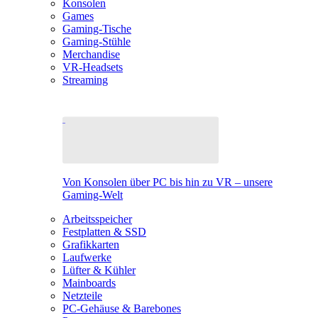
Konsolen
Games
Gaming-Tische
Gaming-Stühle
Merchandise
VR-Headsets
Streaming
Von Konsolen über PC bis hin zu VR – unsere
Gaming-Welt
Arbeitsspeicher
Festplatten & SSD
Grafikkarten
Laufwerke
Lüfter & Kühler
Mainboards
Netzteile
PC-Gehäuse & Barebones