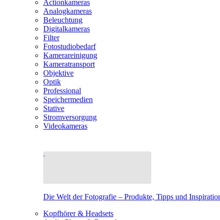
Actionkameras
Analogkameras
Beleuchtung
Digitalkameras
Filter
Fotostudiobedarf
Kamerareinigung
Kameratransport
Objektive
Optik
Professional
Speichermedien
Stative
Stromversorgung
Videokameras
Die Welt der Fotografie – Produkte, Tipps und Inspiratio
Kopfhörer & Headsets