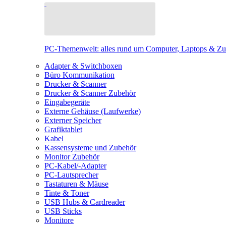
PC-Themenwelt: alles rund um Computer, Laptops & Z
Adapter & Switchboxen
Büro Kommunikation
Drucker & Scanner
Drucker & Scanner Zubehör
Eingabegeräte
Externe Gehäuse (Laufwerke)
Externer Speicher
Grafiktablet
Kabel
Kassensysteme und Zubehör
Monitor Zubehör
PC-Kabel/-Adapter
PC-Lautsprecher
Tastaturen & Mäuse
Tinte & Toner
USB Hubs & Cardreader
USB Sticks
Monitore