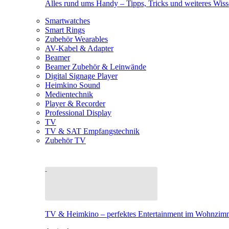
Alles rund ums Handy – Tipps, Tricks und weiteres Wis
Smartwatches
Smart Rings
Zubehör Wearables
AV-Kabel & Adapter
Beamer
Beamer Zubehör & Leinwände
Digital Signage Player
Heimkino Sound
Medientechnik
Player & Recorder
Professional Display
TV
TV & SAT Empfangstechnik
Zubehör TV
TV & Heimkino – perfektes Entertainment im Wohnzim