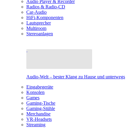
Audio Player & Recorder
Radios & Radio-CD
Car-Audio
HiFi-Komponenten
Lautsprecher
Multiroom
Stereoanlagen
Audio-Welt – bester Klang zu Hause und unterwegs
Eingabegeräte
Konsolen
Games
Gaming-Tische
Gaming-Stühle
Merchandise
VR-Headsets
Streaming