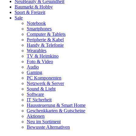
Neu
Beauty & Gesundheit
Baumarkt & Hobby
Sport & Freizeit
Sale
Notebook
Smartphones
Computer & Tablets
Peripherie & Kabel
Handy & Telefonie
Wearables
TV & Heimkino
Foto & Video
Audio
Gaming
PC Komponenten
Netzwerk & Server
Sound & Light
Software
IT Sicherheit
Haussteuerung & Smart Home
Geschenkkarten & Gutscheine
Aktionen
Neu im Sortiment
Bewusste Alternativen