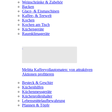
Weinschränke & Zubehör
Backen
Glace- & Eismaschinen
Kaffee- & Teewelt
Kochen
Kochen am Tisch
Küchengeräte
Raumklimageräte
Melitta Kaffeevollautomaten: von attraktiven
Aktionen profitieren
Besteck & Geschirr
Küchenhilfen
Küchenmessgeräte
Küchenrollenhalter
Lebensmittelaufbewahrung
Pfannen & Töpfe