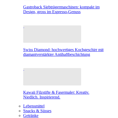
Gastroback Siebträgermaschinen: kompakt im
Design, gross im Espresso-Genuss
Swiss Diamond: hochwertiges Kochgeschirr mit
diamantverstärkter Antihaftbeschichtung
Kawaii Filzstifte & Fasermaler: Kreativ.
Niedlich. Inspirierend.
Lebensmittel
Snacks & Süsses
Getränke