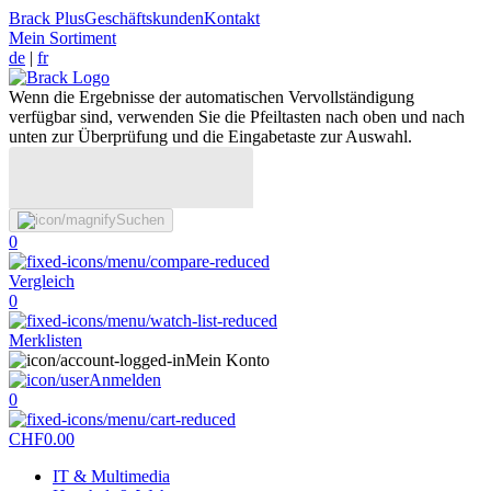
Brack Plus
Geschäftskunden
Kontakt
Mein Sortiment
de
|
fr
Wenn die Ergebnisse der automatischen Vervollständigung
verfügbar sind, verwenden Sie die Pfeiltasten nach oben und nach
unten zur Überprüfung und die Eingabetaste zur Auswahl.
Suchen
0
Vergleich
0
Merklisten
Mein Konto
Anmelden
0
CHF
0.00
IT & Multimedia