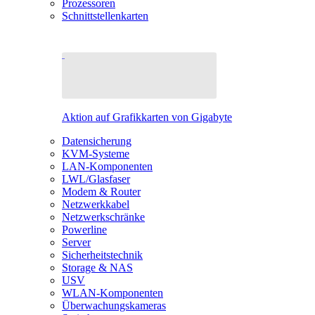
Prozessoren
Schnittstellenkarten
Aktion auf Grafikkarten von Gigabyte
Datensicherung
KVM-Systeme
LAN-Komponenten
LWL/Glasfaser
Modem & Router
Netzwerkkabel
Netzwerkschränke
Powerline
Server
Sicherheitstechnik
Storage & NAS
USV
WLAN-Komponenten
Überwachungskameras