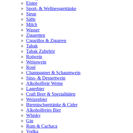
Eistee
Sport- & Wellnessgetränke
Sirup
Säfte
Milch
Wasser
Zigaretten
Cigarillos & Zigarren
Tabak
Tabak Zubehör
Rotwein
Weisswein
Rosé
Champagner & Schaumwein
Süss- & Dessertwein
Alkoholfreie Weine
Lagerbier
Craft Beer & Spezialitäten
Weizenbier
Biermischgetränke & Cider
Alkoholfreies Bier
Whisky
Gin
Rum & Cachaça
Vodka