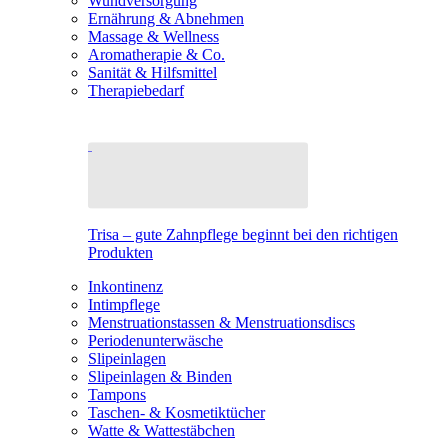
Wundversorgung
Ernährung & Abnehmen
Massage & Wellness
Aromatherapie & Co.
Sanität & Hilfsmittel
Therapiebedarf
Trisa – gute Zahnpflege beginnt bei den richtigen
Produkten
Inkontinenz
Intimpflege
Menstruationstassen & Menstruationsdiscs
Periodenunterwäsche
Slipeinlagen
Slipeinlagen & Binden
Tampons
Taschen- & Kosmetiktücher
Watte & Wattestäbchen