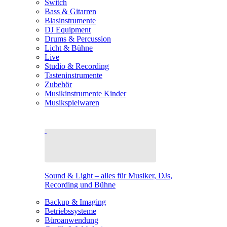
Switch
Bass & Gitarren
Blasinstrumente
DJ Equipment
Drums & Percussion
Licht & Bühne
Live
Studio & Recording
Tasteninstrumente
Zubehör
Musikinstrumente Kinder
Musikspielwaren
Sound & Light – alles für Musiker, DJs,
Recording und Bühne
Backup & Imaging
Betriebssysteme
Büroanwendung