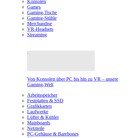
Konsolen
Games
Gaming-Tische
Gaming-Stühle
Merchandise
VR-Headsets
Streaming
Von Konsolen über PC bis hin zu VR – unsere
Gaming-Welt
Arbeitsspeicher
Festplatten & SSD
Grafikkarten
Laufwerke
Lüfter & Kühler
Mainboards
Netzteile
PC-Gehäuse & Barebones