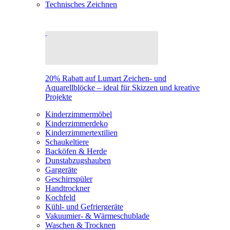
Technisches Zeichnen
20% Rabatt auf Lumart Zeichen- und
Aquarellblöcke – ideal für Skizzen und kreative
Projekte
Kinderzimmermöbel
Kinderzimmerdeko
Kinderzimmertextilien
Schaukeltiere
Backöfen & Herde
Dunstabzugshauben
Gargeräte
Geschirrspüler
Handtrockner
Kochfeld
Kühl- und Gefriergeräte
Vakuumier- & Wärmeschublade
Waschen & Trocknen