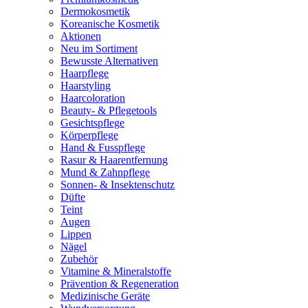
Dermokosmetik
Koreanische Kosmetik
Aktionen
Neu im Sortiment
Bewusste Alternativen
Haarpflege
Haarstyling
Haarcoloration
Beauty- & Pflegetools
Gesichtspflege
Körperpflege
Hand & Fusspflege
Rasur & Haarentfernung
Mund & Zahnpflege
Sonnen- & Insektenschutz
Düfte
Teint
Augen
Lippen
Nägel
Zubehör
Vitamine & Mineralstoffe
Prävention & Regeneration
Medizinische Geräte