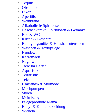
Tequila
Obstbrand
Likör
Apéritifs
Weinbrand
Alkoholfreie Spirituosen
Geschenkartikel Spirituosen & Getränke
Bad & WC
Küche & Geschirr
Reinigungsmittel & Haushaltsutensilien
Waschen & Textilpflege
Hundewelt
Katzenwelt
Nagerwelt
Tiere im Garten
Aquaristik
Terraristik
Teich
Umstands- & Stillmode
Milchpumpen
Stillen
Mein Baby
Pflegeprodukte Mama
Baby- & Kinderbekleidung
Wickeln