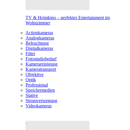
TV & Heimkino – perfektes Entertainment im
Wohnzimmer
Actionkameras
Analogkameras
Beleuchtung
Digitalkameras
Filter
Fotostudiobedarf
Kamerareinigung
Kameratransport
Objektive
Optik
Professional
Speichermedien
Stative
Stromversorgung
Videokameras