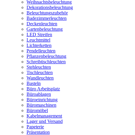
Weihnachtsbeleuchtung
Dekorationsbeleuchtung
Beleuchtungszubehör
Badezimmerleuchten
Deckenleuchten
Gartenbeleuchtung
LED Streifen
Leuchtmittel
Lichterketten
Pendelleuchten
Pflanzenbeleuchtung
Schreibtischleuchten
Stehleuchten
Tischleuchten
Wandleuchten
Basteln
Büro Arbeitsplatz
Büroablagen
Büroeinrichtung
Büromaschinen
Büromöbel
Kabelmanagement
Lager und Versand
Papeterie
Präsentation