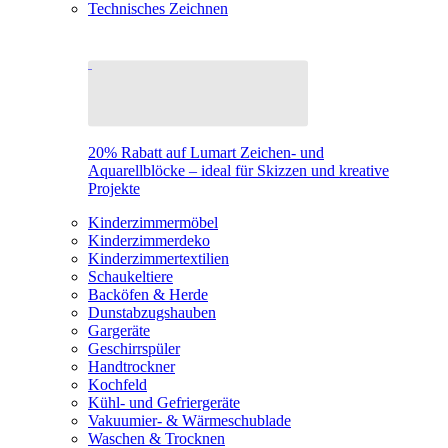
Technisches Zeichnen
20% Rabatt auf Lumart Zeichen- und
Aquarellblöcke – ideal für Skizzen und kreative
Projekte
Kinderzimmermöbel
Kinderzimmerdeko
Kinderzimmertextilien
Schaukeltiere
Backöfen & Herde
Dunstabzugshauben
Gargeräte
Geschirrspüler
Handtrockner
Kochfeld
Kühl- und Gefriergeräte
Vakuumier- & Wärmeschublade
Waschen & Trocknen