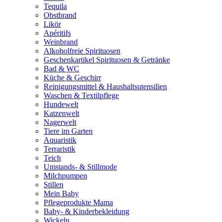
Tequila
Obstbrand
Likör
Apéritifs
Weinbrand
Alkoholfreie Spirituosen
Geschenkartikel Spirituosen & Getränke
Bad & WC
Küche & Geschirr
Reinigungsmittel & Haushaltsutensilien
Waschen & Textilpflege
Hundewelt
Katzenwelt
Nagerwelt
Tiere im Garten
Aquaristik
Terraristik
Teich
Umstands- & Stillmode
Milchpumpen
Stillen
Mein Baby
Pflegeprodukte Mama
Baby- & Kinderbekleidung
Wickeln