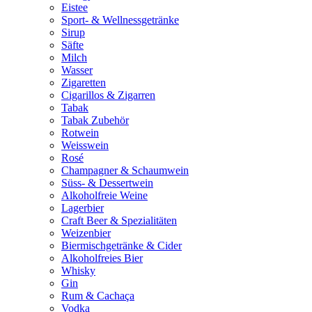
Eistee
Sport- & Wellnessgetränke
Sirup
Säfte
Milch
Wasser
Zigaretten
Cigarillos & Zigarren
Tabak
Tabak Zubehör
Rotwein
Weisswein
Rosé
Champagner & Schaumwein
Süss- & Dessertwein
Alkoholfreie Weine
Lagerbier
Craft Beer & Spezialitäten
Weizenbier
Biermischgetränke & Cider
Alkoholfreies Bier
Whisky
Gin
Rum & Cachaça
Vodka