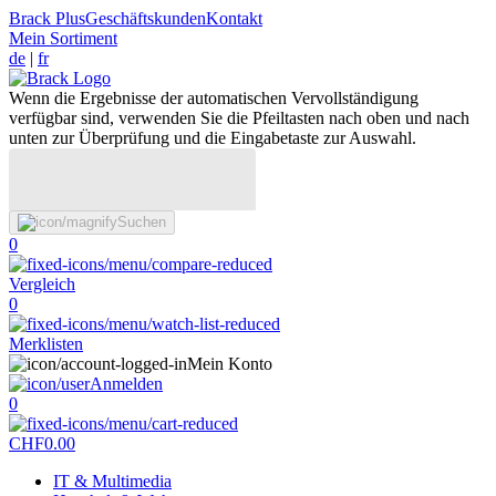
Brack Plus
Geschäftskunden
Kontakt
Mein Sortiment
de
|
fr
Wenn die Ergebnisse der automatischen Vervollständigung
verfügbar sind, verwenden Sie die Pfeiltasten nach oben und nach
unten zur Überprüfung und die Eingabetaste zur Auswahl.
Suchen
0
Vergleich
0
Merklisten
Mein Konto
Anmelden
0
CHF
0.00
IT & Multimedia