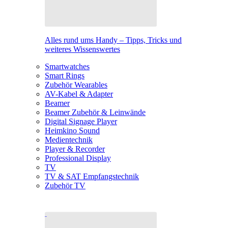
Alles rund ums Handy – Tipps, Tricks und
weiteres Wissenswertes
Smartwatches
Smart Rings
Zubehör Wearables
AV-Kabel & Adapter
Beamer
Beamer Zubehör & Leinwände
Digital Signage Player
Heimkino Sound
Medientechnik
Player & Recorder
Professional Display
TV
TV & SAT Empfangstechnik
Zubehör TV