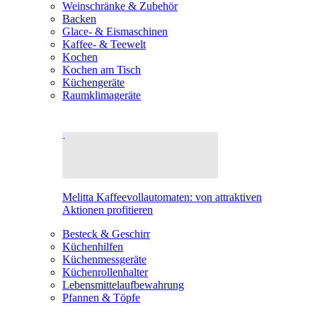
Weinschränke & Zubehör
Backen
Glace- & Eismaschinen
Kaffee- & Teewelt
Kochen
Kochen am Tisch
Küchengeräte
Raumklimageräte
Melitta Kaffeevollautomaten: von attraktiven
Aktionen profitieren
Besteck & Geschirr
Küchenhilfen
Küchenmessgeräte
Küchenrollenhalter
Lebensmittelaufbewahrung
Pfannen & Töpfe