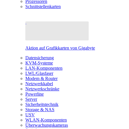
Prozessoren
Schnittstellenkarten
Aktion auf Grafikkarten von Gigabyte
Datensicherung
KVM-Systeme
LAN-Komponenten
LWL/Glasfaser
Modem & Router
Netzwerkkabel
Netzwerkschränke
Powerline
Server
Sicherheitstechnik
Storage & NAS
USV
WLAN-Komponenten
Überwachungskameras