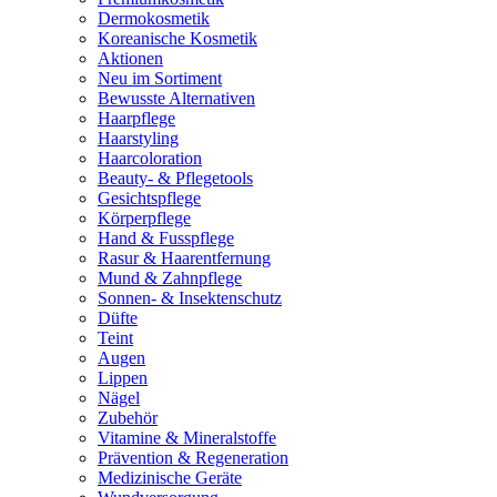
Dermokosmetik
Koreanische Kosmetik
Aktionen
Neu im Sortiment
Bewusste Alternativen
Haarpflege
Haarstyling
Haarcoloration
Beauty- & Pflegetools
Gesichtspflege
Körperpflege
Hand & Fusspflege
Rasur & Haarentfernung
Mund & Zahnpflege
Sonnen- & Insektenschutz
Düfte
Teint
Augen
Lippen
Nägel
Zubehör
Vitamine & Mineralstoffe
Prävention & Regeneration
Medizinische Geräte