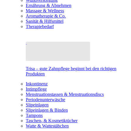
Wundversorgung
Ernährung & Abnehmen
Massage & Wellness
Aromatherapie & Co.
Sanität & Hilfsmittel
Therapiebedarf
Trisa – gute Zahnpflege beginnt bei den richtigen
Produkten
Inkontinenz
Intimpflege
Menstruationstassen & Menstruationsdiscs
Periodenunterwäsche
Slipeinlagen
Slipeinlagen & Binden
Tampons
Taschen- & Kosmetiktücher
Watte & Wattestäbchen