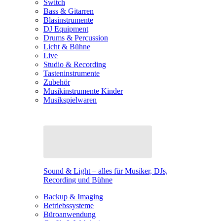
Switch
Bass & Gitarren
Blasinstrumente
DJ Equipment
Drums & Percussion
Licht & Bühne
Live
Studio & Recording
Tasteninstrumente
Zubehör
Musikinstrumente Kinder
Musikspielwaren
Sound & Light – alles für Musiker, DJs,
Recording und Bühne
Backup & Imaging
Betriebssysteme
Büroanwendung