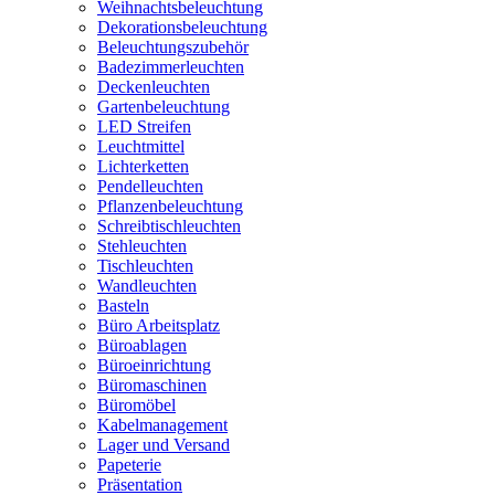
Weihnachtsbeleuchtung
Dekorationsbeleuchtung
Beleuchtungszubehör
Badezimmerleuchten
Deckenleuchten
Gartenbeleuchtung
LED Streifen
Leuchtmittel
Lichterketten
Pendelleuchten
Pflanzenbeleuchtung
Schreibtischleuchten
Stehleuchten
Tischleuchten
Wandleuchten
Basteln
Büro Arbeitsplatz
Büroablagen
Büroeinrichtung
Büromaschinen
Büromöbel
Kabelmanagement
Lager und Versand
Papeterie
Präsentation