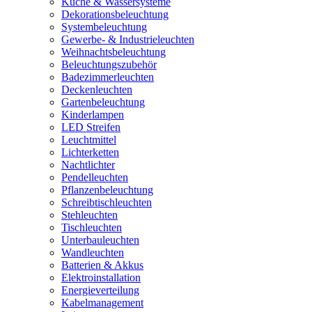
Küche & Wassersysteme
Dekorationsbeleuchtung
Systembeleuchtung
Gewerbe- & Industrieleuchten
Weihnachtsbeleuchtung
Beleuchtungszubehör
Badezimmerleuchten
Deckenleuchten
Gartenbeleuchtung
Kinderlampen
LED Streifen
Leuchtmittel
Lichterketten
Nachtlichter
Pendelleuchten
Pflanzenbeleuchtung
Schreibtischleuchten
Stehleuchten
Tischleuchten
Unterbauleuchten
Wandleuchten
Batterien & Akkus
Elektroinstallation
Energieverteilung
Kabelmanagement