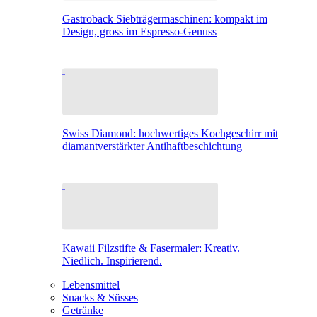
Gastroback Siebträgermaschinen: kompakt im
Design, gross im Espresso-Genuss
Swiss Diamond: hochwertiges Kochgeschirr mit
diamantverstärkter Antihaftbeschichtung
Kawaii Filzstifte & Fasermaler: Kreativ.
Niedlich. Inspirierend.
Lebensmittel
Snacks & Süsses
Getränke