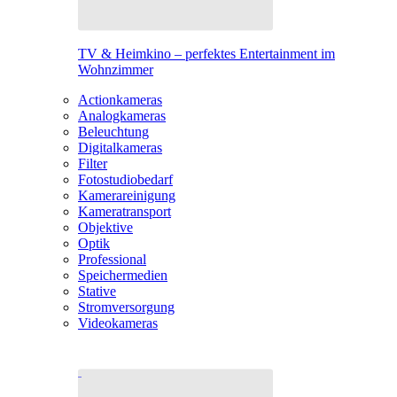
TV & Heimkino – perfektes Entertainment im
Wohnzimmer
Actionkameras
Analogkameras
Beleuchtung
Digitalkameras
Filter
Fotostudiobedarf
Kamerareinigung
Kameratransport
Objektive
Optik
Professional
Speichermedien
Stative
Stromversorgung
Videokameras