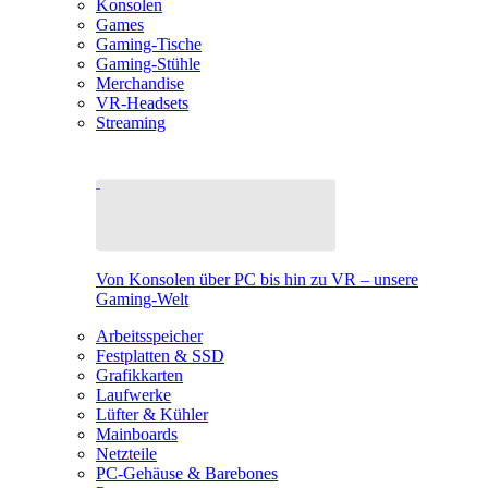
Konsolen
Games
Gaming-Tische
Gaming-Stühle
Merchandise
VR-Headsets
Streaming
Von Konsolen über PC bis hin zu VR – unsere
Gaming-Welt
Arbeitsspeicher
Festplatten & SSD
Grafikkarten
Laufwerke
Lüfter & Kühler
Mainboards
Netzteile
PC-Gehäuse & Barebones