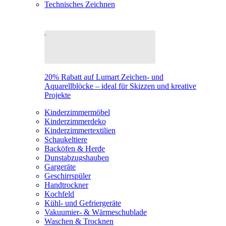
Technisches Zeichnen
20% Rabatt auf Lumart Zeichen- und
Aquarellblöcke – ideal für Skizzen und kreative
Projekte
Kinderzimmermöbel
Kinderzimmerdeko
Kinderzimmertextilien
Schaukeltiere
Backöfen & Herde
Dunstabzugshauben
Gargeräte
Geschirrspüler
Handtrockner
Kochfeld
Kühl- und Gefriergeräte
Vakuumier- & Wärmeschublade
Waschen & Trocknen