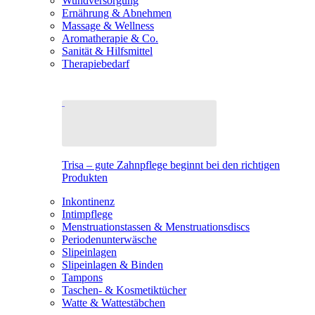
Wundversorgung
Ernährung & Abnehmen
Massage & Wellness
Aromatherapie & Co.
Sanität & Hilfsmittel
Therapiebedarf
Trisa – gute Zahnpflege beginnt bei den richtigen
Produkten
Inkontinenz
Intimpflege
Menstruationstassen & Menstruationsdiscs
Periodenunterwäsche
Slipeinlagen
Slipeinlagen & Binden
Tampons
Taschen- & Kosmetiktücher
Watte & Wattestäbchen