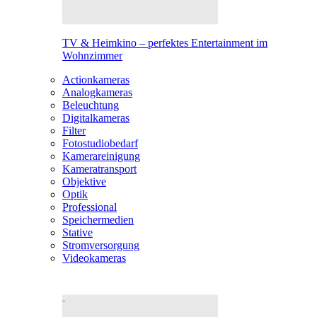
TV & Heimkino – perfektes Entertainment im
Wohnzimmer
Actionkameras
Analogkameras
Beleuchtung
Digitalkameras
Filter
Fotostudiobedarf
Kamerareinigung
Kameratransport
Objektive
Optik
Professional
Speichermedien
Stative
Stromversorgung
Videokameras