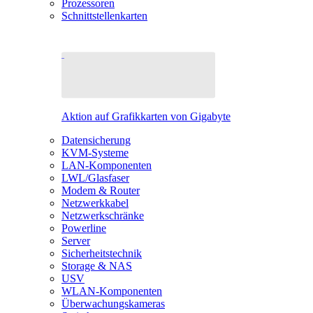
Prozessoren
Schnittstellenkarten
Aktion auf Grafikkarten von Gigabyte
Datensicherung
KVM-Systeme
LAN-Komponenten
LWL/Glasfaser
Modem & Router
Netzwerkkabel
Netzwerkschränke
Powerline
Server
Sicherheitstechnik
Storage & NAS
USV
WLAN-Komponenten
Überwachungskameras