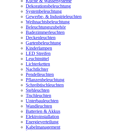
Küche & Wassersysteme
Dekorationsbeleuchtung
Systembeleuchtung
Gewerbe- & Industrieleuchten
Weihnachtsbeleuchtung
Beleuchtungszubehör
Badezimmerleuchten
Deckenleuchten
Gartenbeleuchtung
Kinderlampen
LED Streifen
Leuchtmittel
Lichterketten
Nachtlichter
Pendelleuchten
Pflanzenbeleuchtung
Schreibtischleuchten
Stehleuchten
Tischleuchten
Unterbauleuchten
Wandleuchten
Batterien & Akkus
Elektroinstallation
Energieverteilung
Kabelmanagement