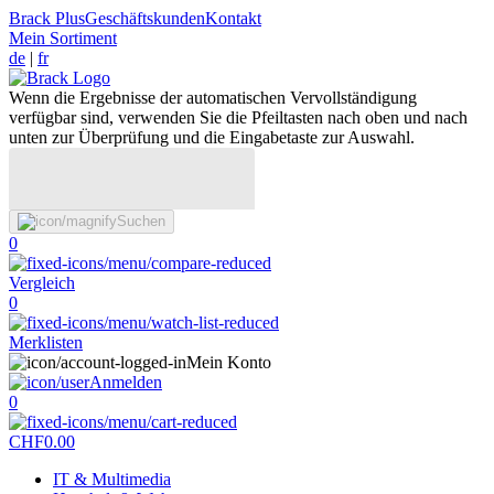
Brack Plus
Geschäftskunden
Kontakt
Mein Sortiment
de
|
fr
Wenn die Ergebnisse der automatischen Vervollständigung
verfügbar sind, verwenden Sie die Pfeiltasten nach oben und nach
unten zur Überprüfung und die Eingabetaste zur Auswahl.
Suchen
0
Vergleich
0
Merklisten
Mein Konto
Anmelden
0
CHF
0.00
IT & Multimedia