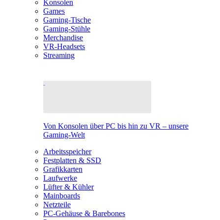
Konsolen
Games
Gaming-Tische
Gaming-Stühle
Merchandise
VR-Headsets
Streaming
Von Konsolen über PC bis hin zu VR – unsere
Gaming-Welt
Arbeitsspeicher
Festplatten & SSD
Grafikkarten
Laufwerke
Lüfter & Kühler
Mainboards
Netzteile
PC-Gehäuse & Barebones