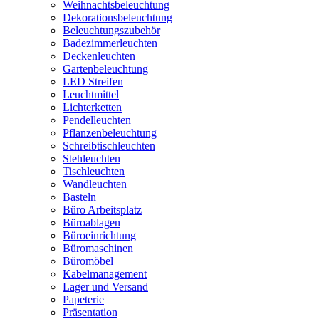
Weihnachtsbeleuchtung
Dekorationsbeleuchtung
Beleuchtungszubehör
Badezimmerleuchten
Deckenleuchten
Gartenbeleuchtung
LED Streifen
Leuchtmittel
Lichterketten
Pendelleuchten
Pflanzenbeleuchtung
Schreibtischleuchten
Stehleuchten
Tischleuchten
Wandleuchten
Basteln
Büro Arbeitsplatz
Büroablagen
Büroeinrichtung
Büromaschinen
Büromöbel
Kabelmanagement
Lager und Versand
Papeterie
Präsentation