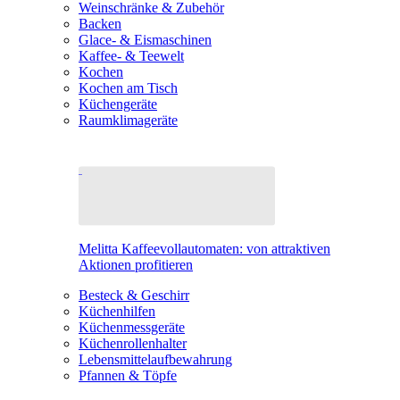
Weinschränke & Zubehör
Backen
Glace- & Eismaschinen
Kaffee- & Teewelt
Kochen
Kochen am Tisch
Küchengeräte
Raumklimageräte
Melitta Kaffeevollautomaten: von attraktiven
Aktionen profitieren
Besteck & Geschirr
Küchenhilfen
Küchenmessgeräte
Küchenrollenhalter
Lebensmittelaufbewahrung
Pfannen & Töpfe