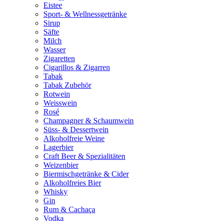
Eistee
Sport- & Wellnessgetränke
Sirup
Säfte
Milch
Wasser
Zigaretten
Cigarillos & Zigarren
Tabak
Tabak Zubehör
Rotwein
Weisswein
Rosé
Champagner & Schaumwein
Süss- & Dessertwein
Alkoholfreie Weine
Lagerbier
Craft Beer & Spezialitäten
Weizenbier
Biermischgetränke & Cider
Alkoholfreies Bier
Whisky
Gin
Rum & Cachaça
Vodka