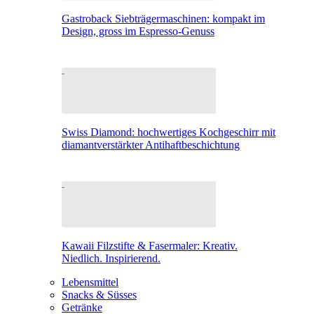
Gastroback Siebträgermaschinen: kompakt im
Design, gross im Espresso-Genuss
Swiss Diamond: hochwertiges Kochgeschirr mit
diamantverstärkter Antihaftbeschichtung
Kawaii Filzstifte & Fasermaler: Kreativ.
Niedlich. Inspirierend.
Lebensmittel
Snacks & Süsses
Getränke