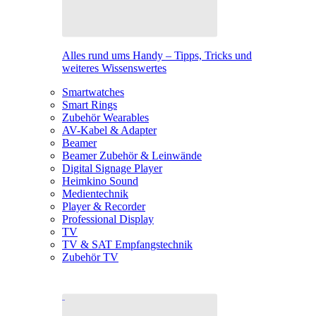
Alles rund ums Handy – Tipps, Tricks und
weiteres Wissenswertes
Smartwatches
Smart Rings
Zubehör Wearables
AV-Kabel & Adapter
Beamer
Beamer Zubehör & Leinwände
Digital Signage Player
Heimkino Sound
Medientechnik
Player & Recorder
Professional Display
TV
TV & SAT Empfangstechnik
Zubehör TV