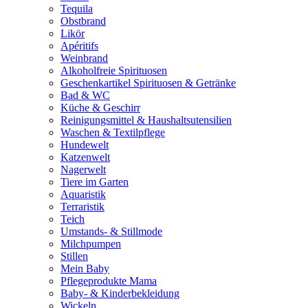
Tequila
Obstbrand
Likör
Apéritifs
Weinbrand
Alkoholfreie Spirituosen
Geschenkartikel Spirituosen & Getränke
Bad & WC
Küche & Geschirr
Reinigungsmittel & Haushaltsutensilien
Waschen & Textilpflege
Hundewelt
Katzenwelt
Nagerwelt
Tiere im Garten
Aquaristik
Terraristik
Teich
Umstands- & Stillmode
Milchpumpen
Stillen
Mein Baby
Pflegeprodukte Mama
Baby- & Kinderbekleidung
Wickeln