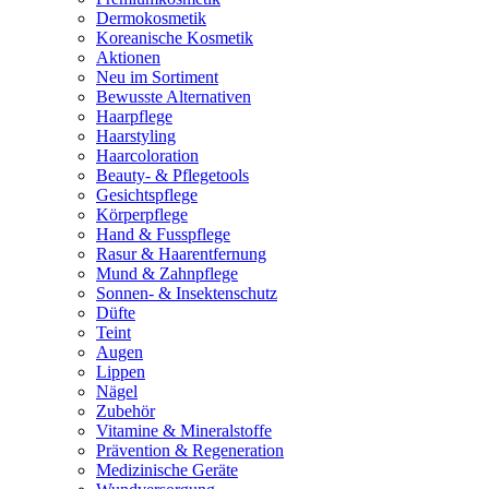
Dermokosmetik
Koreanische Kosmetik
Aktionen
Neu im Sortiment
Bewusste Alternativen
Haarpflege
Haarstyling
Haarcoloration
Beauty- & Pflegetools
Gesichtspflege
Körperpflege
Hand & Fusspflege
Rasur & Haarentfernung
Mund & Zahnpflege
Sonnen- & Insektenschutz
Düfte
Teint
Augen
Lippen
Nägel
Zubehör
Vitamine & Mineralstoffe
Prävention & Regeneration
Medizinische Geräte