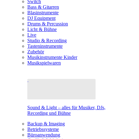
Switch
Bass & Gitarren
Blasinstrumente
DJ Equipment
Drums & Percussion
Licht & Bühne
Live
Studio & Recording
Tasteninstrumente
Zubehör
Musikinstrumente Kinder
Musikspielwaren
Sound & Light – alles für Musiker, DJs,
Recording und Bühne
Backup & Imaging
Betriebssysteme
Büroanwendung