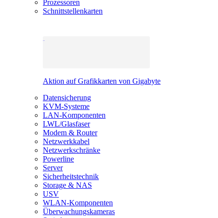
Prozessoren
Schnittstellenkarten
Aktion auf Grafikkarten von Gigabyte
Datensicherung
KVM-Systeme
LAN-Komponenten
LWL/Glasfaser
Modem & Router
Netzwerkkabel
Netzwerkschränke
Powerline
Server
Sicherheitstechnik
Storage & NAS
USV
WLAN-Komponenten
Überwachungskameras