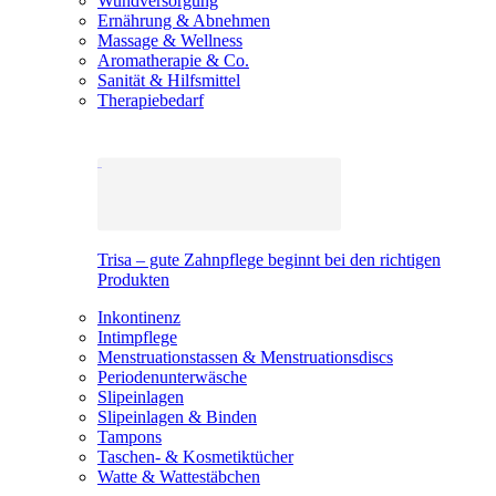
Wundversorgung
Ernährung & Abnehmen
Massage & Wellness
Aromatherapie & Co.
Sanität & Hilfsmittel
Therapiebedarf
Trisa – gute Zahnpflege beginnt bei den richtigen
Produkten
Inkontinenz
Intimpflege
Menstruationstassen & Menstruationsdiscs
Periodenunterwäsche
Slipeinlagen
Slipeinlagen & Binden
Tampons
Taschen- & Kosmetiktücher
Watte & Wattestäbchen