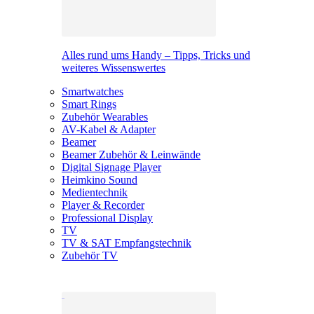
Alles rund ums Handy – Tipps, Tricks und
weiteres Wissenswertes
Smartwatches
Smart Rings
Zubehör Wearables
AV-Kabel & Adapter
Beamer
Beamer Zubehör & Leinwände
Digital Signage Player
Heimkino Sound
Medientechnik
Player & Recorder
Professional Display
TV
TV & SAT Empfangstechnik
Zubehör TV