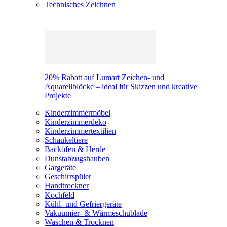
Technisches Zeichnen
20% Rabatt auf Lumart Zeichen- und
Aquarellblöcke – ideal für Skizzen und kreative
Projekte
Kinderzimmermöbel
Kinderzimmerdeko
Kinderzimmertextilien
Schaukeltiere
Backöfen & Herde
Dunstabzugshauben
Gargeräte
Geschirrspüler
Handtrockner
Kochfeld
Kühl- und Gefriergeräte
Vakuumier- & Wärmeschublade
Waschen & Trocknen