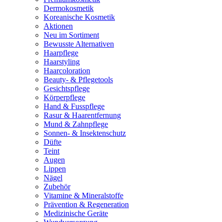
Dermokosmetik
Koreanische Kosmetik
Aktionen
Neu im Sortiment
Bewusste Alternativen
Haarpflege
Haarstyling
Haarcoloration
Beauty- & Pflegetools
Gesichtspflege
Körperpflege
Hand & Fusspflege
Rasur & Haarentfernung
Mund & Zahnpflege
Sonnen- & Insektenschutz
Düfte
Teint
Augen
Lippen
Nägel
Zubehör
Vitamine & Mineralstoffe
Prävention & Regeneration
Medizinische Geräte