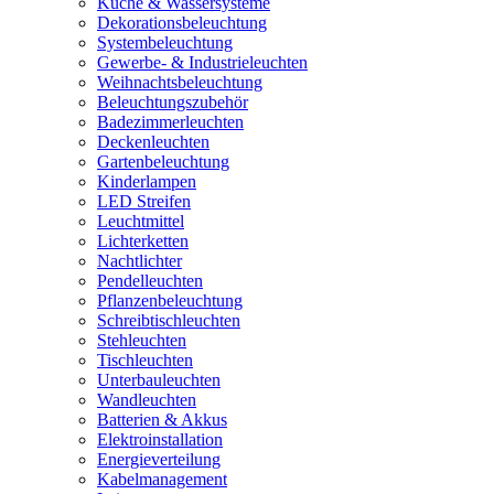
Küche & Wassersysteme
Dekorationsbeleuchtung
Systembeleuchtung
Gewerbe- & Industrieleuchten
Weihnachtsbeleuchtung
Beleuchtungszubehör
Badezimmerleuchten
Deckenleuchten
Gartenbeleuchtung
Kinderlampen
LED Streifen
Leuchtmittel
Lichterketten
Nachtlichter
Pendelleuchten
Pflanzenbeleuchtung
Schreibtischleuchten
Stehleuchten
Tischleuchten
Unterbauleuchten
Wandleuchten
Batterien & Akkus
Elektroinstallation
Energieverteilung
Kabelmanagement