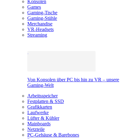
Konsolen
Games
Gaming-Tische
Gaming-Stühle
Merchandise
VR-Headsets
Streaming
Von Konsolen über PC bis hin zu VR – unsere
Gaming-Welt
Arbeitsspeicher
Festplatten & SSD
Grafikkarten
Laufwerke
Lüfter & Kühler
Mainboards
Netzteile
PC-Gehäuse & Barebones