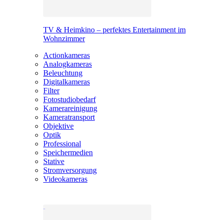
TV & Heimkino – perfektes Entertainment im
Wohnzimmer
Actionkameras
Analogkameras
Beleuchtung
Digitalkameras
Filter
Fotostudiobedarf
Kamerareinigung
Kameratransport
Objektive
Optik
Professional
Speichermedien
Stative
Stromversorgung
Videokameras