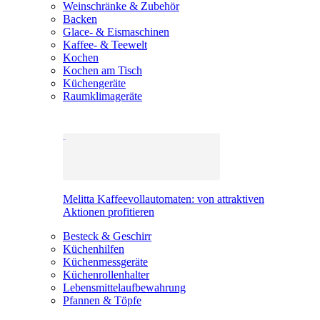
Weinschränke & Zubehör
Backen
Glace- & Eismaschinen
Kaffee- & Teewelt
Kochen
Kochen am Tisch
Küchengeräte
Raumklimageräte
Melitta Kaffeevollautomaten: von attraktiven
Aktionen profitieren
Besteck & Geschirr
Küchenhilfen
Küchenmessgeräte
Küchenrollenhalter
Lebensmittelaufbewahrung
Pfannen & Töpfe