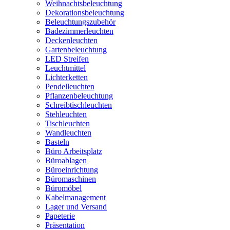
Weihnachtsbeleuchtung
Dekorationsbeleuchtung
Beleuchtungszubehör
Badezimmerleuchten
Deckenleuchten
Gartenbeleuchtung
LED Streifen
Leuchtmittel
Lichterketten
Pendelleuchten
Pflanzenbeleuchtung
Schreibtischleuchten
Stehleuchten
Tischleuchten
Wandleuchten
Basteln
Büro Arbeitsplatz
Büroablagen
Büroeinrichtung
Büromaschinen
Büromöbel
Kabelmanagement
Lager und Versand
Papeterie
Präsentation