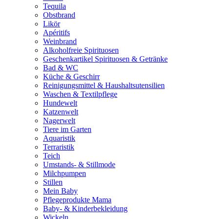
Tequila
Obstbrand
Likör
Apéritifs
Weinbrand
Alkoholfreie Spirituosen
Geschenkartikel Spirituosen & Getränke
Bad & WC
Küche & Geschirr
Reinigungsmittel & Haushaltsutensilien
Waschen & Textilpflege
Hundewelt
Katzenwelt
Nagerwelt
Tiere im Garten
Aquaristik
Terraristik
Teich
Umstands- & Stillmode
Milchpumpen
Stillen
Mein Baby
Pflegeprodukte Mama
Baby- & Kinderbekleidung
Wickeln