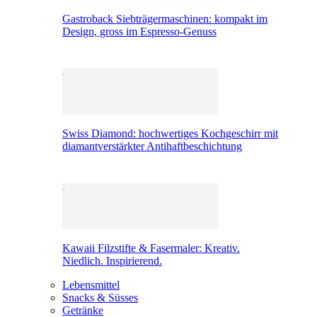
Gastroback Siebträgermaschinen: kompakt im
Design, gross im Espresso-Genuss
Swiss Diamond: hochwertiges Kochgeschirr mit
diamantverstärkter Antihaftbeschichtung
Kawaii Filzstifte & Fasermaler: Kreativ.
Niedlich. Inspirierend.
Lebensmittel
Snacks & Süsses
Getränke