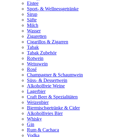
Eistee
Sport- & Wellnessgetränke
Sirup
Säfte
Milch
Wasser
Zigaretten
Cigarillos & Zigarren
Tabak
Tabak Zubehör
Rotwein
Weisswein
Rosé
Champagner & Schaumwein
Süss- & Dessertwein
Alkoholfreie Weine
Lagerbier
Craft Beer & Spezialitäten
Weizenbier
Biermischgetränke & Cider
Alkoholfreies Bier
Whisky
Gin
Rum & Cachaça
Vodka