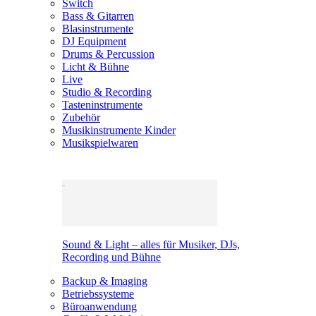
Switch
Bass & Gitarren
Blasinstrumente
DJ Equipment
Drums & Percussion
Licht & Bühne
Live
Studio & Recording
Tasteninstrumente
Zubehör
Musikinstrumente Kinder
Musikspielwaren
Sound & Light – alles für Musiker, DJs,
Recording und Bühne
Backup & Imaging
Betriebssysteme
Büroanwendung