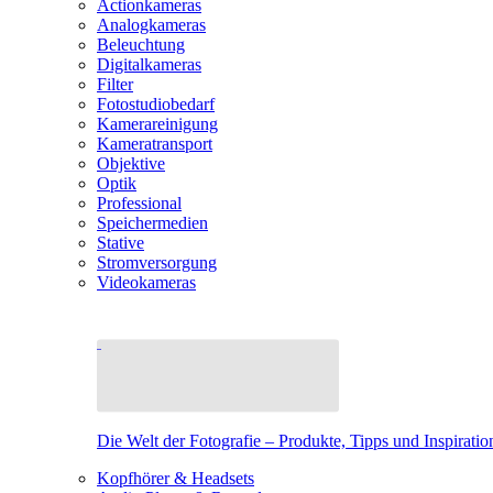
Actionkameras
Analogkameras
Beleuchtung
Digitalkameras
Filter
Fotostudiobedarf
Kamerareinigung
Kameratransport
Objektive
Optik
Professional
Speichermedien
Stative
Stromversorgung
Videokameras
Die Welt der Fotografie – Produkte, Tipps und Inspiratio
Kopfhörer & Headsets