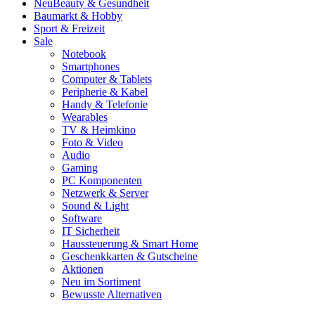
Neu
Beauty & Gesundheit
Baumarkt & Hobby
Sport & Freizeit
Sale
Notebook
Smartphones
Computer & Tablets
Peripherie & Kabel
Handy & Telefonie
Wearables
TV & Heimkino
Foto & Video
Audio
Gaming
PC Komponenten
Netzwerk & Server
Sound & Light
Software
IT Sicherheit
Haussteuerung & Smart Home
Geschenkkarten & Gutscheine
Aktionen
Neu im Sortiment
Bewusste Alternativen