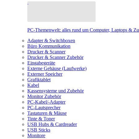
PC-Themenwelt: alles rund um Computer, Laptops & Z
Adapter & Switchboxen
Büro Kommunikation
Drucker & Scanner
Drucker & Scanner Zubehör
Eingabegeräte
Externe Gehäuse (Laufwerke)
Externer Speicher
Grafiktablet
Kabel
Kassensysteme und Zubehör
Monitor Zubehör
PC-Kabel/-Adapter
PC-Lautsprecher
Tastaturen & Mäuse
Tinte & Toner
USB Hubs & Cardreader
USB Sticks
Monitore