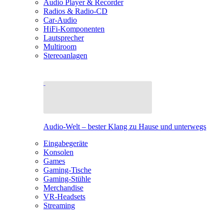
Audio Player & Recorder
Radios & Radio-CD
Car-Audio
HiFi-Komponenten
Lautsprecher
Multiroom
Stereoanlagen
Audio-Welt – bester Klang zu Hause und unterwegs
Eingabegeräte
Konsolen
Games
Gaming-Tische
Gaming-Stühle
Merchandise
VR-Headsets
Streaming