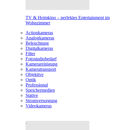
TV & Heimkino – perfektes Entertainment im
Wohnzimmer
Actionkameras
Analogkameras
Beleuchtung
Digitalkameras
Filter
Fotostudiobedarf
Kamerareinigung
Kameratransport
Objektive
Optik
Professional
Speichermedien
Stative
Stromversorgung
Videokameras