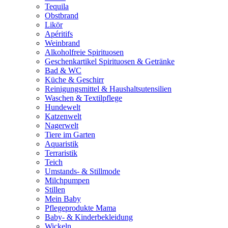
Tequila
Obstbrand
Likör
Apéritifs
Weinbrand
Alkoholfreie Spirituosen
Geschenkartikel Spirituosen & Getränke
Bad & WC
Küche & Geschirr
Reinigungsmittel & Haushaltsutensilien
Waschen & Textilpflege
Hundewelt
Katzenwelt
Nagerwelt
Tiere im Garten
Aquaristik
Terraristik
Teich
Umstands- & Stillmode
Milchpumpen
Stillen
Mein Baby
Pflegeprodukte Mama
Baby- & Kinderbekleidung
Wickeln