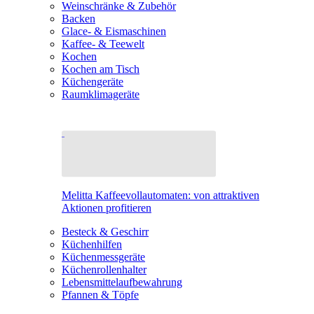
Weinschränke & Zubehör
Backen
Glace- & Eismaschinen
Kaffee- & Teewelt
Kochen
Kochen am Tisch
Küchengeräte
Raumklimageräte
Melitta Kaffeevollautomaten: von attraktiven
Aktionen profitieren
Besteck & Geschirr
Küchenhilfen
Küchenmessgeräte
Küchenrollenhalter
Lebensmittelaufbewahrung
Pfannen & Töpfe