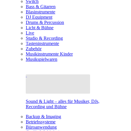
Switch
Bass & Gitarren
Blasinstrumente
DJ Equipment
Drums & Percussion
Licht & Bühne
Live
Studio & Recording
Tasteninstrumente
Zubehör
Musikinstrumente Kinder
Musikspielwaren
Sound & Light – alles für Musiker, DJs,
Recording und Bühne
Backup & Imaging
Betriebssysteme
Büroanwendung