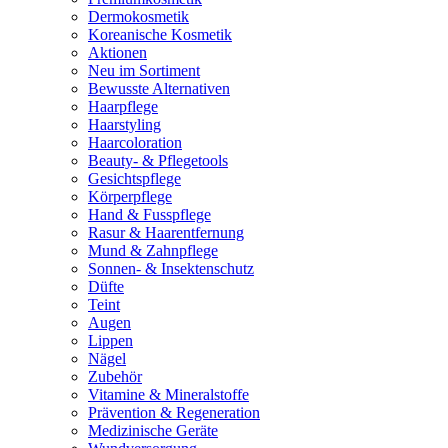
Dermokosmetik
Koreanische Kosmetik
Aktionen
Neu im Sortiment
Bewusste Alternativen
Haarpflege
Haarstyling
Haarcoloration
Beauty- & Pflegetools
Gesichtspflege
Körperpflege
Hand & Fusspflege
Rasur & Haarentfernung
Mund & Zahnpflege
Sonnen- & Insektenschutz
Düfte
Teint
Augen
Lippen
Nägel
Zubehör
Vitamine & Mineralstoffe
Prävention & Regeneration
Medizinische Geräte