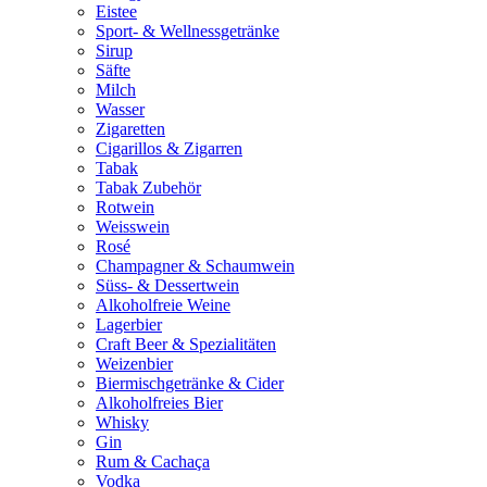
Eistee
Sport- & Wellnessgetränke
Sirup
Säfte
Milch
Wasser
Zigaretten
Cigarillos & Zigarren
Tabak
Tabak Zubehör
Rotwein
Weisswein
Rosé
Champagner & Schaumwein
Süss- & Dessertwein
Alkoholfreie Weine
Lagerbier
Craft Beer & Spezialitäten
Weizenbier
Biermischgetränke & Cider
Alkoholfreies Bier
Whisky
Gin
Rum & Cachaça
Vodka