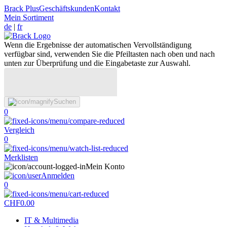
Brack Plus
Geschäftskunden
Kontakt
Mein Sortiment
de
|
fr
Wenn die Ergebnisse der automatischen Vervollständigung
verfügbar sind, verwenden Sie die Pfeiltasten nach oben und nach
unten zur Überprüfung und die Eingabetaste zur Auswahl.
Suchen
0
Vergleich
0
Merklisten
Mein Konto
Anmelden
0
CHF
0.00
IT & Multimedia