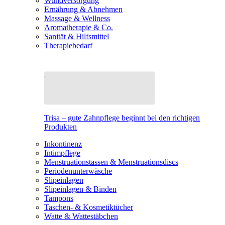
Wundversorgung
Ernährung & Abnehmen
Massage & Wellness
Aromatherapie & Co.
Sanität & Hilfsmittel
Therapiebedarf
Trisa – gute Zahnpflege beginnt bei den richtigen
Produkten
Inkontinenz
Intimpflege
Menstruationstassen & Menstruationsdiscs
Periodenunterwäsche
Slipeinlagen
Slipeinlagen & Binden
Tampons
Taschen- & Kosmetiktücher
Watte & Wattestäbchen