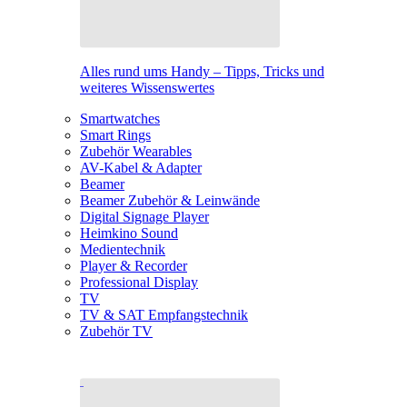
Alles rund ums Handy – Tipps, Tricks und
weiteres Wissenswertes
Smartwatches
Smart Rings
Zubehör Wearables
AV-Kabel & Adapter
Beamer
Beamer Zubehör & Leinwände
Digital Signage Player
Heimkino Sound
Medientechnik
Player & Recorder
Professional Display
TV
TV & SAT Empfangstechnik
Zubehör TV