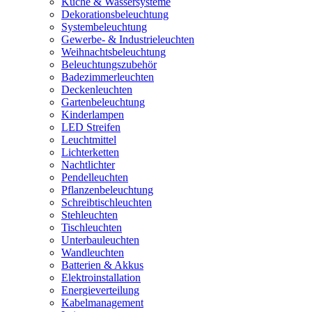
Küche & Wassersysteme
Dekorationsbeleuchtung
Systembeleuchtung
Gewerbe- & Industrieleuchten
Weihnachtsbeleuchtung
Beleuchtungszubehör
Badezimmerleuchten
Deckenleuchten
Gartenbeleuchtung
Kinderlampen
LED Streifen
Leuchtmittel
Lichterketten
Nachtlichter
Pendelleuchten
Pflanzenbeleuchtung
Schreibtischleuchten
Stehleuchten
Tischleuchten
Unterbauleuchten
Wandleuchten
Batterien & Akkus
Elektroinstallation
Energieverteilung
Kabelmanagement