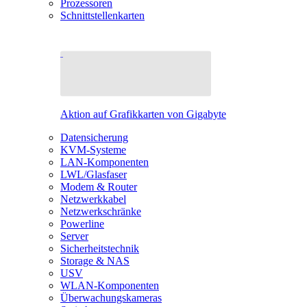
Prozessoren
Schnittstellenkarten
Aktion auf Grafikkarten von Gigabyte
Datensicherung
KVM-Systeme
LAN-Komponenten
LWL/Glasfaser
Modem & Router
Netzwerkkabel
Netzwerkschränke
Powerline
Server
Sicherheitstechnik
Storage & NAS
USV
WLAN-Komponenten
Überwachungskameras