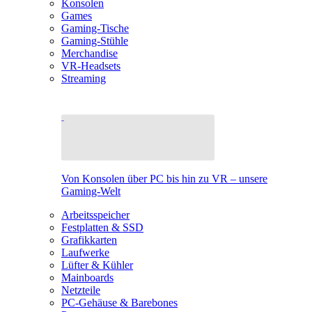
Konsolen
Games
Gaming-Tische
Gaming-Stühle
Merchandise
VR-Headsets
Streaming
Von Konsolen über PC bis hin zu VR – unsere
Gaming-Welt
Arbeitsspeicher
Festplatten & SSD
Grafikkarten
Laufwerke
Lüfter & Kühler
Mainboards
Netzteile
PC-Gehäuse & Barebones