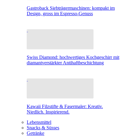
Gastroback Siebträgermaschinen: kompakt im
Design, gross im Espresso-Genuss
Swiss Diamond: hochwertiges Kochgeschirr mit
diamantverstärkter Antihaftbeschichtung
Kawaii Filzstifte & Fasermaler: Kreativ.
Niedlich. Inspirierend.
Lebensmittel
Snacks & Süsses
Getränke