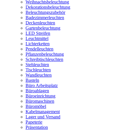
Weihnachtsbeleuchtung
Dekorationsbeleuchtung
Beleuchtungszubehör
Badezimmerleuchten
Deckenleuchten
Gartenbeleuchtung
LED Streifen
Leuchtmittel
Lichterketten
Pendelleuchten
Pflanzenbeleuchtung
Schreibtischleuchten
Stehleuchten
Tischleuchten
Wandleuchten
Basteln
Büro Arbeitsplatz
Büroablagen
Büroeinrichtung
Büromaschinen
Büromöbel
Kabelmanagement
Lager und Versand
Papeterie
Präsentation