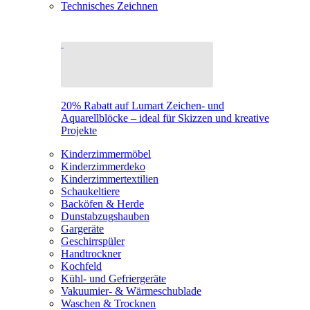
Technisches Zeichnen
20% Rabatt auf Lumart Zeichen- und
Aquarellblöcke – ideal für Skizzen und kreative
Projekte
Kinderzimmermöbel
Kinderzimmerdeko
Kinderzimmertextilien
Schaukeltiere
Backöfen & Herde
Dunstabzugshauben
Gargeräte
Geschirrspüler
Handtrockner
Kochfeld
Kühl- und Gefriergeräte
Vakuumier- & Wärmeschublade
Waschen & Trocknen