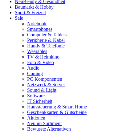
Neu
Beauty & Gesundheit
Baumarkt & Hobby
Sport & Freizeit
Sale
Notebook
Smartphones
Computer & Tablets
Peripherie & Kabel
Handy & Telefonie
Wearables
TV & Heimkino
Foto & Video
Audio
Gaming
PC Komponenten
Netzwerk & Server
Sound & Light
Software
IT Sicherheit
Haussteuerung & Smart Home
Geschenkkarten & Gutscheine
Aktionen
Neu im Sortiment
Bewusste Alternativen