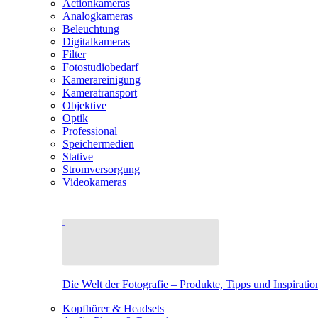
Actionkameras
Analogkameras
Beleuchtung
Digitalkameras
Filter
Fotostudiobedarf
Kamerareinigung
Kameratransport
Objektive
Optik
Professional
Speichermedien
Stative
Stromversorgung
Videokameras
Die Welt der Fotografie – Produkte, Tipps und Inspiratio
Kopfhörer & Headsets