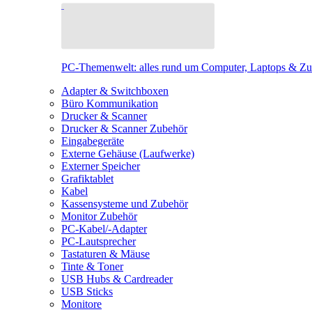
PC-Themenwelt: alles rund um Computer, Laptops & Z
Adapter & Switchboxen
Büro Kommunikation
Drucker & Scanner
Drucker & Scanner Zubehör
Eingabegeräte
Externe Gehäuse (Laufwerke)
Externer Speicher
Grafiktablet
Kabel
Kassensysteme und Zubehör
Monitor Zubehör
PC-Kabel/-Adapter
PC-Lautsprecher
Tastaturen & Mäuse
Tinte & Toner
USB Hubs & Cardreader
USB Sticks
Monitore