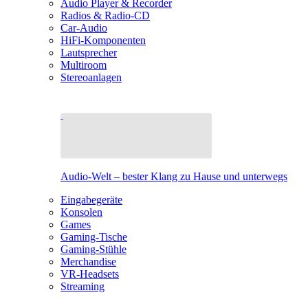
Audio Player & Recorder
Radios & Radio-CD
Car-Audio
HiFi-Komponenten
Lautsprecher
Multiroom
Stereoanlagen
Audio-Welt – bester Klang zu Hause und unterwegs
Eingabegeräte
Konsolen
Games
Gaming-Tische
Gaming-Stühle
Merchandise
VR-Headsets
Streaming