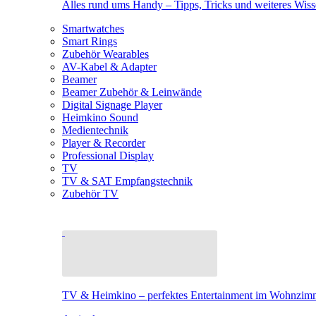
Alles rund ums Handy – Tipps, Tricks und weiteres Wis
Smartwatches
Smart Rings
Zubehör Wearables
AV-Kabel & Adapter
Beamer
Beamer Zubehör & Leinwände
Digital Signage Player
Heimkino Sound
Medientechnik
Player & Recorder
Professional Display
TV
TV & SAT Empfangstechnik
Zubehör TV
TV & Heimkino – perfektes Entertainment im Wohnzim