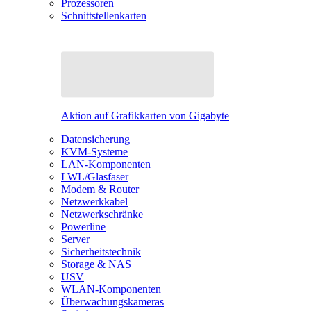
Prozessoren
Schnittstellenkarten
Aktion auf Grafikkarten von Gigabyte
Datensicherung
KVM-Systeme
LAN-Komponenten
LWL/Glasfaser
Modem & Router
Netzwerkkabel
Netzwerkschränke
Powerline
Server
Sicherheitstechnik
Storage & NAS
USV
WLAN-Komponenten
Überwachungskameras