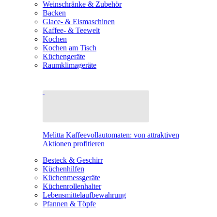
Weinschränke & Zubehör
Backen
Glace- & Eismaschinen
Kaffee- & Teewelt
Kochen
Kochen am Tisch
Küchengeräte
Raumklimageräte
Melitta Kaffeevollautomaten: von attraktiven
Aktionen profitieren
Besteck & Geschirr
Küchenhilfen
Küchenmessgeräte
Küchenrollenhalter
Lebensmittelaufbewahrung
Pfannen & Töpfe