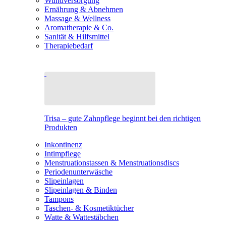
Wundversorgung
Ernährung & Abnehmen
Massage & Wellness
Aromatherapie & Co.
Sanität & Hilfsmittel
Therapiebedarf
Trisa – gute Zahnpflege beginnt bei den richtigen
Produkten
Inkontinenz
Intimpflege
Menstruationstassen & Menstruationsdiscs
Periodenunterwäsche
Slipeinlagen
Slipeinlagen & Binden
Tampons
Taschen- & Kosmetiktücher
Watte & Wattestäbchen