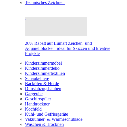
Technisches Zeichnen
20% Rabatt auf Lumart Zeichen- und
Aquarellblöcke – ideal für Skizzen und kreative
Projekte
Kinderzimmermöbel
Kinderzimmerdeko
Kinderzimmertextilien
Schaukeltiere
Backöfen & Herde
Dunstabzugshauben
Gargeräte
Geschirrspüler
Handtrockner
Kochfeld
Kühl- und Gefriergeräte
Vakuumier- & Wärmeschublade
Waschen & Trocknen