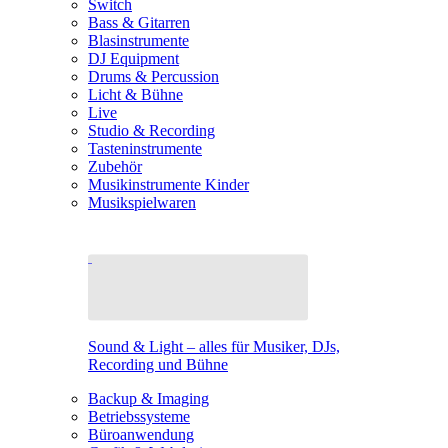
Switch
Bass & Gitarren
Blasinstrumente
DJ Equipment
Drums & Percussion
Licht & Bühne
Live
Studio & Recording
Tasteninstrumente
Zubehör
Musikinstrumente Kinder
Musikspielwaren
Sound & Light – alles für Musiker, DJs,
Recording und Bühne
Backup & Imaging
Betriebssysteme
Büroanwendung