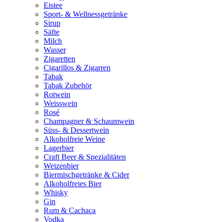
Eistee
Sport- & Wellnessgetränke
Sirup
Säfte
Milch
Wasser
Zigaretten
Cigarillos & Zigarren
Tabak
Tabak Zubehör
Rotwein
Weisswein
Rosé
Champagner & Schaumwein
Süss- & Dessertwein
Alkoholfreie Weine
Lagerbier
Craft Beer & Spezialitäten
Weizenbier
Biermischgetränke & Cider
Alkoholfreies Bier
Whisky
Gin
Rum & Cachaça
Vodka