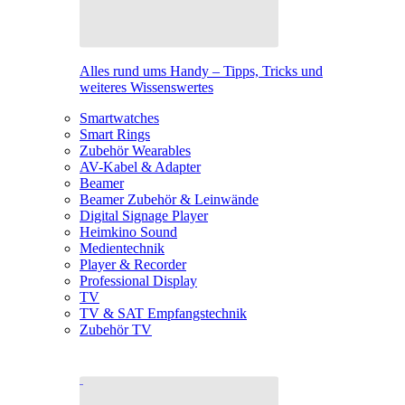
Alles rund ums Handy – Tipps, Tricks und
weiteres Wissenswertes
Smartwatches
Smart Rings
Zubehör Wearables
AV-Kabel & Adapter
Beamer
Beamer Zubehör & Leinwände
Digital Signage Player
Heimkino Sound
Medientechnik
Player & Recorder
Professional Display
TV
TV & SAT Empfangstechnik
Zubehör TV