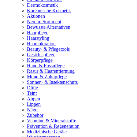
Dermokosmetik
Koreanische Kosmetik
Aktionen
Neu im Sortiment
Bewusste Alternativen
Haarpflege
Haarstyling
Haarcoloration
Beauty- & Pflegetools
Gesichtspflege
Körperpflege
Hand & Fusspflege
Rasur & Haarentfernung
Mund & Zahnpflege
Sonnen- & Insektenschutz
Düfte
Teint
Augen
Lippen
Nägel
Zubehör
Vitamine & Mineralstoffe
Prävention & Regeneration
Medizinische Geräte