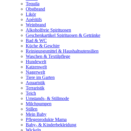
Tequila
Obstbrand
Likör
Apéritifs
Weinbrand
Alkoholfreie Spirituosen
Geschenkartikel Spirituosen & Getränke
Bad & WC
Küche & Geschirr
Reinigungsmittel & Haushaltsutensilien
Waschen & Textilpflege
Hundewelt
Katzenwelt
Nagerwelt
Tiere im Garten
Aquaristik
Terraristik
Teich
Umstands- & Stillmode
Milchpumpen
Stillen
Mein Baby
Pflegeprodukte Mama
Baby- & Kinderbekleidung
Wickeln