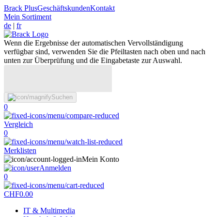
Brack Plus
Geschäftskunden
Kontakt
Mein Sortiment
de
|
fr
Wenn die Ergebnisse der automatischen Vervollständigung
verfügbar sind, verwenden Sie die Pfeiltasten nach oben und nach
unten zur Überprüfung und die Eingabetaste zur Auswahl.
Suchen
0
Vergleich
0
Merklisten
Mein Konto
Anmelden
0
CHF
0.00
IT & Multimedia