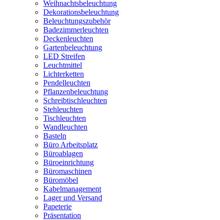
Weihnachtsbeleuchtung
Dekorationsbeleuchtung
Beleuchtungszubehör
Badezimmerleuchten
Deckenleuchten
Gartenbeleuchtung
LED Streifen
Leuchtmittel
Lichterketten
Pendelleuchten
Pflanzenbeleuchtung
Schreibtischleuchten
Stehleuchten
Tischleuchten
Wandleuchten
Basteln
Büro Arbeitsplatz
Büroablagen
Büroeinrichtung
Büromaschinen
Büromöbel
Kabelmanagement
Lager und Versand
Papeterie
Präsentation