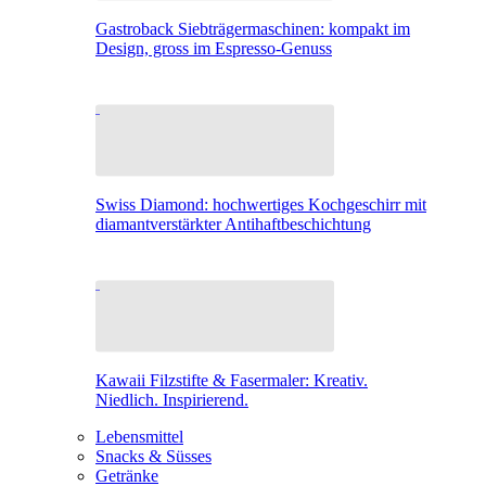
Gastroback Siebträgermaschinen: kompakt im
Design, gross im Espresso-Genuss
Swiss Diamond: hochwertiges Kochgeschirr mit
diamantverstärkter Antihaftbeschichtung
Kawaii Filzstifte & Fasermaler: Kreativ.
Niedlich. Inspirierend.
Lebensmittel
Snacks & Süsses
Getränke