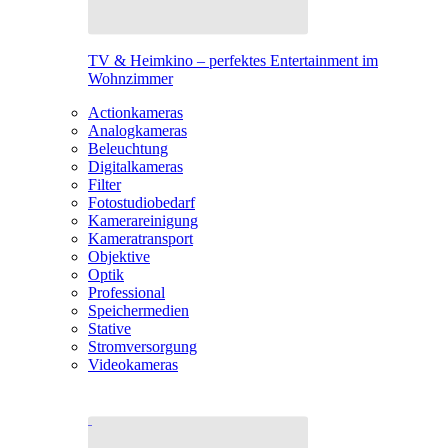
TV & Heimkino – perfektes Entertainment im
Wohnzimmer
Actionkameras
Analogkameras
Beleuchtung
Digitalkameras
Filter
Fotostudiobedarf
Kamerareinigung
Kameratransport
Objektive
Optik
Professional
Speichermedien
Stative
Stromversorgung
Videokameras