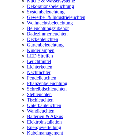
Küche & Wassersysteme
Dekorationsbeleuchtung
Systembeleuchtung
Gewerbe- & Industrieleuchten
Weihnachtsbeleuchtung
Beleuchtungszubehör
Badezimmerleuchten
Deckenleuchten
Gartenbeleuchtung
Kinderlampen
LED Streifen
Leuchtmittel
Lichterketten
Nachtlichter
Pendelleuchten
Pflanzenbeleuchtung
Schreibtischleuchten
Stehleuchten
Tischleuchten
Unterbauleuchten
Wandleuchten
Batterien & Akkus
Elektroinstallation
Energieverteilung
Kabelmanagement