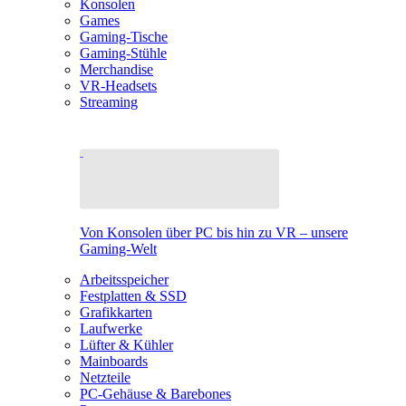
Konsolen
Games
Gaming-Tische
Gaming-Stühle
Merchandise
VR-Headsets
Streaming
Von Konsolen über PC bis hin zu VR – unsere
Gaming-Welt
Arbeitsspeicher
Festplatten & SSD
Grafikkarten
Laufwerke
Lüfter & Kühler
Mainboards
Netzteile
PC-Gehäuse & Barebones