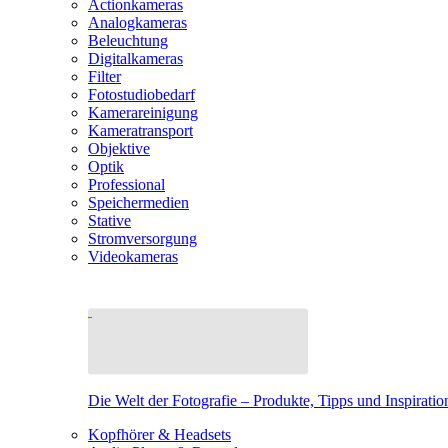
Actionkameras
Analogkameras
Beleuchtung
Digitalkameras
Filter
Fotostudiobedarf
Kamerareinigung
Kameratransport
Objektive
Optik
Professional
Speichermedien
Stative
Stromversorgung
Videokameras
Die Welt der Fotografie – Produkte, Tipps und Inspiratio
Kopfhörer & Headsets