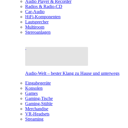
Audio Player & Recorder
Radios & Radio-CD
Car-Audio
HiFi-Komponenten
Lautsprecher
Multiroom
Stereoanlagen
Audio-Welt – bester Klang zu Hause und unterwegs
Eingabegeräte
Konsolen
Games
Gaming-Tische
Gaming-Stühle
Merchandise
VR-Headsets
Streaming