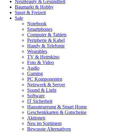
Neu
Beauty & Gesundheit
Baumarkt & Hobby
Sport & Freizeit
Sale
Notebook
Smartphones
Computer & Tablets
Peripherie & Kabel
Handy & Telefonie
Wearables
TV & Heimkino
Foto & Video
Audio
Gaming
PC Komponenten
Netzwerk & Server
Sound & Light
Software
IT Sicherheit
Haussteuerung & Smart Home
Geschenkkarten & Gutscheine
Aktionen
Neu im Sortiment
Bewusste Alternativen