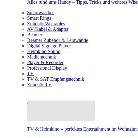
Alles rund ums Handy – Tipps, Tricks und weiteres Wis
Smartwatches
Smart Rings
Zubehör Wearables
AV-Kabel & Adapter
Beamer
Beamer Zubehör & Leinwände
Digital Signage Player
Heimkino Sound
Medientechnik
Player & Recorder
Professional Display
TV
TV & SAT Empfangstechnik
Zubehör TV
TV & Heimkino – perfektes Entertainment im Wohnzim