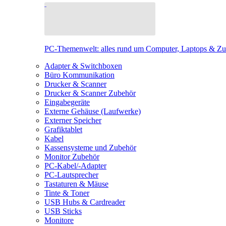
PC-Themenwelt: alles rund um Computer, Laptops & Z
Adapter & Switchboxen
Büro Kommunikation
Drucker & Scanner
Drucker & Scanner Zubehör
Eingabegeräte
Externe Gehäuse (Laufwerke)
Externer Speicher
Grafiktablet
Kabel
Kassensysteme und Zubehör
Monitor Zubehör
PC-Kabel/-Adapter
PC-Lautsprecher
Tastaturen & Mäuse
Tinte & Toner
USB Hubs & Cardreader
USB Sticks
Monitore