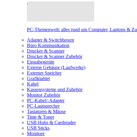
PC-Themenwelt: alles rund um Computer, Laptops & Z
Adapter & Switchboxen
Büro Kommunikation
Drucker & Scanner
Drucker & Scanner Zubehör
Eingabegeräte
Externe Gehäuse (Laufwerke)
Externer Speicher
Grafiktablet
Kabel
Kassensysteme und Zubehör
Monitor Zubehör
PC-Kabel/-Adapter
PC-Lautsprecher
Tastaturen & Mäuse
Tinte & Toner
USB Hubs & Cardreader
USB Sticks
Monitore