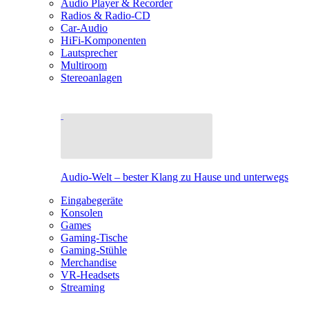
Audio Player & Recorder
Radios & Radio-CD
Car-Audio
HiFi-Komponenten
Lautsprecher
Multiroom
Stereoanlagen
Audio-Welt – bester Klang zu Hause und unterwegs
Eingabegeräte
Konsolen
Games
Gaming-Tische
Gaming-Stühle
Merchandise
VR-Headsets
Streaming