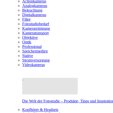
Actionkameras
Analogkameras
Beleuchtung
Digitalkameras
Filter
Fotostudiobedarf
Kamerareinigung
Kameratransport
Objektive
Optik
Professional
Speichermedien
Stative
Stromversorgung
Videokameras
Die Welt der Fotografie – Produkte, Tipps und Inspiratio
Kopfhörer & Headsets