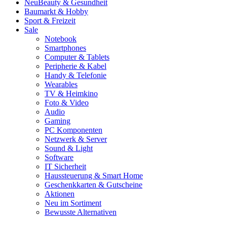
Neu
Beauty & Gesundheit
Baumarkt & Hobby
Sport & Freizeit
Sale
Notebook
Smartphones
Computer & Tablets
Peripherie & Kabel
Handy & Telefonie
Wearables
TV & Heimkino
Foto & Video
Audio
Gaming
PC Komponenten
Netzwerk & Server
Sound & Light
Software
IT Sicherheit
Haussteuerung & Smart Home
Geschenkkarten & Gutscheine
Aktionen
Neu im Sortiment
Bewusste Alternativen