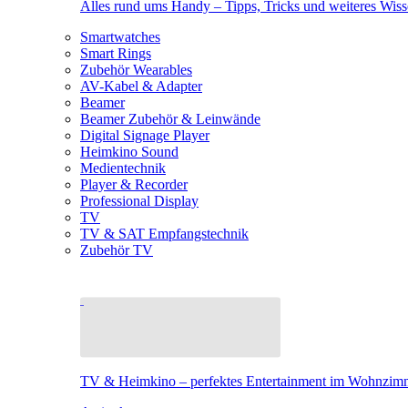
Alles rund ums Handy – Tipps, Tricks und weiteres Wis
Smartwatches
Smart Rings
Zubehör Wearables
AV-Kabel & Adapter
Beamer
Beamer Zubehör & Leinwände
Digital Signage Player
Heimkino Sound
Medientechnik
Player & Recorder
Professional Display
TV
TV & SAT Empfangstechnik
Zubehör TV
TV & Heimkino – perfektes Entertainment im Wohnzim