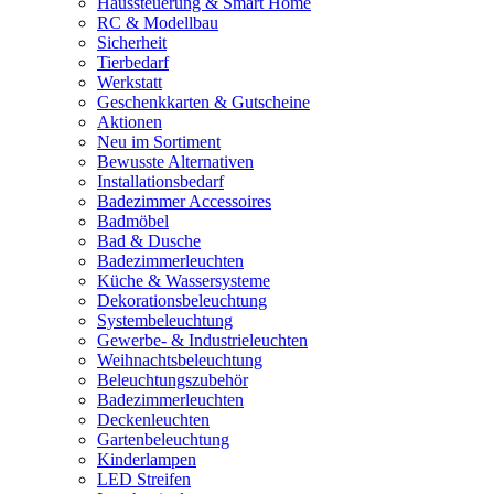
Haussteuerung & Smart Home
RC & Modellbau
Sicherheit
Tierbedarf
Werkstatt
Geschenkkarten & Gutscheine
Aktionen
Neu im Sortiment
Bewusste Alternativen
Installationsbedarf
Badezimmer Accessoires
Badmöbel
Bad & Dusche
Badezimmerleuchten
Küche & Wassersysteme
Dekorationsbeleuchtung
Systembeleuchtung
Gewerbe- & Industrieleuchten
Weihnachtsbeleuchtung
Beleuchtungszubehör
Badezimmerleuchten
Deckenleuchten
Gartenbeleuchtung
Kinderlampen
LED Streifen