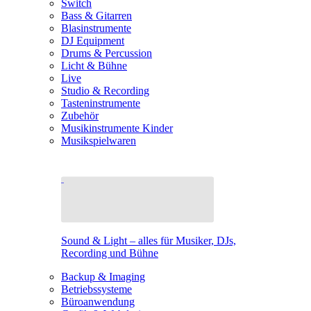
Switch
Bass & Gitarren
Blasinstrumente
DJ Equipment
Drums & Percussion
Licht & Bühne
Live
Studio & Recording
Tasteninstrumente
Zubehör
Musikinstrumente Kinder
Musikspielwaren
Sound & Light – alles für Musiker, DJs,
Recording und Bühne
Backup & Imaging
Betriebssysteme
Büroanwendung