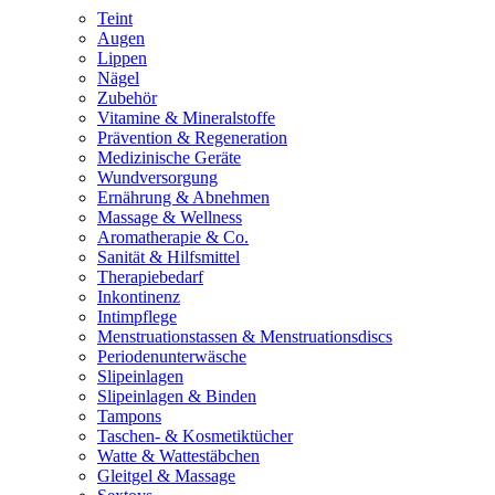
Teint
Augen
Lippen
Nägel
Zubehör
Vitamine & Mineralstoffe
Prävention & Regeneration
Medizinische Geräte
Wundversorgung
Ernährung & Abnehmen
Massage & Wellness
Aromatherapie & Co.
Sanität & Hilfsmittel
Therapiebedarf
Inkontinenz
Intimpflege
Menstruationstassen & Menstruationsdiscs
Periodenunterwäsche
Slipeinlagen
Slipeinlagen & Binden
Tampons
Taschen- & Kosmetiktücher
Watte & Wattestäbchen
Gleitgel & Massage