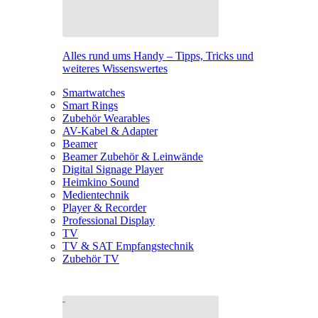
Alles rund ums Handy – Tipps, Tricks und
weiteres Wissenswertes
Smartwatches
Smart Rings
Zubehör Wearables
AV-Kabel & Adapter
Beamer
Beamer Zubehör & Leinwände
Digital Signage Player
Heimkino Sound
Medientechnik
Player & Recorder
Professional Display
TV
TV & SAT Empfangstechnik
Zubehör TV