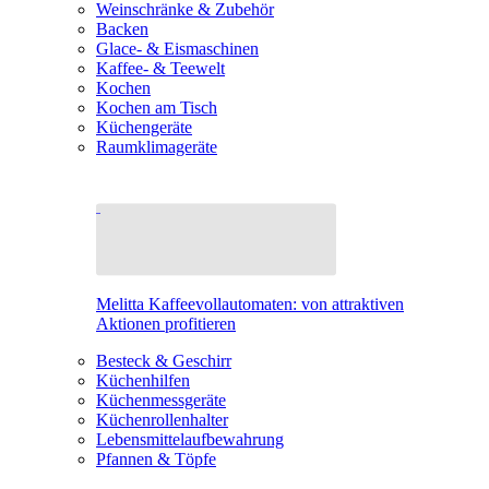
Weinschränke & Zubehör
Backen
Glace- & Eismaschinen
Kaffee- & Teewelt
Kochen
Kochen am Tisch
Küchengeräte
Raumklimageräte
Melitta Kaffeevollautomaten: von attraktiven
Aktionen profitieren
Besteck & Geschirr
Küchenhilfen
Küchenmessgeräte
Küchenrollenhalter
Lebensmittelaufbewahrung
Pfannen & Töpfe