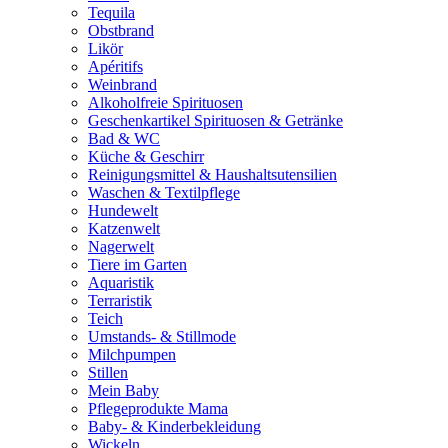
Tequila
Obstbrand
Likör
Apéritifs
Weinbrand
Alkoholfreie Spirituosen
Geschenkartikel Spirituosen & Getränke
Bad & WC
Küche & Geschirr
Reinigungsmittel & Haushaltsutensilien
Waschen & Textilpflege
Hundewelt
Katzenwelt
Nagerwelt
Tiere im Garten
Aquaristik
Terraristik
Teich
Umstands- & Stillmode
Milchpumpen
Stillen
Mein Baby
Pflegeprodukte Mama
Baby- & Kinderbekleidung
Wickeln