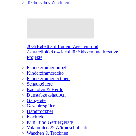
Technisches Zeichnen
20% Rabatt auf Lumart Zeichen- und
Aquarellblöcke – ideal für Skizzen und kreative
Projekte
Kinderzimmermöbel
Kinderzimmerdeko
Kinderzimmertextilien
Schaukeltiere
Backöfen & Herde
Dunstabzugshauben
Gargeräte
Geschirrspüler
Handtrockner
Kochfeld
Kühl- und Gefriergeräte
Vakuumier- & Wärmeschublade
Waschen & Trocknen