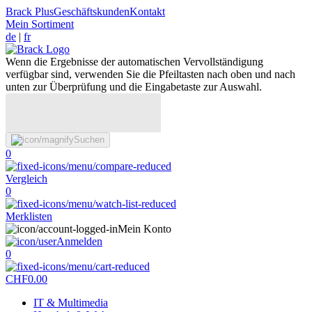
Brack Plus
Geschäftskunden
Kontakt
Mein Sortiment
de
|
fr
Wenn die Ergebnisse der automatischen Vervollständigung
verfügbar sind, verwenden Sie die Pfeiltasten nach oben und nach
unten zur Überprüfung und die Eingabetaste zur Auswahl.
Suchen
0
Vergleich
0
Merklisten
Mein Konto
Anmelden
0
CHF
0.00
IT & Multimedia