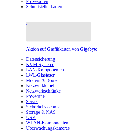
Prozessoren
Schnittstellenkarten
Aktion auf Grafikkarten von Gigabyte
Datensicherung
KVM-Systeme
LAN-Komponenten
LWL/Glasfaser
Modem & Router
Netzwerkkabel
Netzwerkschränke
Powerline
Server
Sicherheitstechnik
Storage & NAS
USV
WLAN-Komponenten
Überwachungskameras