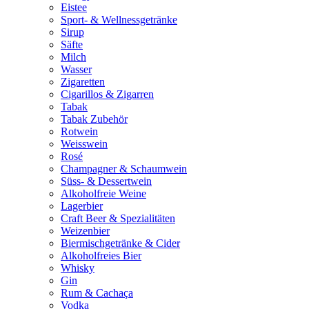
Eistee
Sport- & Wellnessgetränke
Sirup
Säfte
Milch
Wasser
Zigaretten
Cigarillos & Zigarren
Tabak
Tabak Zubehör
Rotwein
Weisswein
Rosé
Champagner & Schaumwein
Süss- & Dessertwein
Alkoholfreie Weine
Lagerbier
Craft Beer & Spezialitäten
Weizenbier
Biermischgetränke & Cider
Alkoholfreies Bier
Whisky
Gin
Rum & Cachaça
Vodka