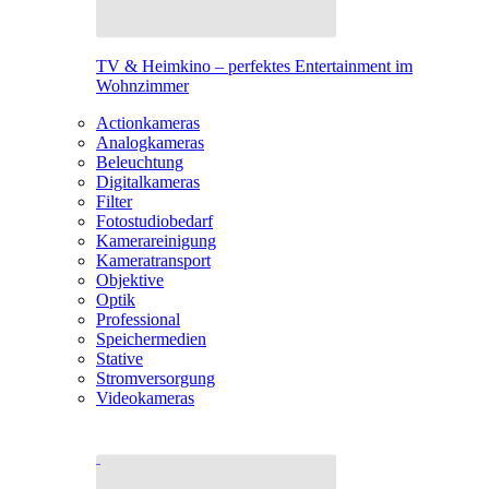
TV & Heimkino – perfektes Entertainment im
Wohnzimmer
Actionkameras
Analogkameras
Beleuchtung
Digitalkameras
Filter
Fotostudiobedarf
Kamerareinigung
Kameratransport
Objektive
Optik
Professional
Speichermedien
Stative
Stromversorgung
Videokameras