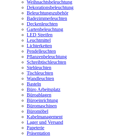
Weihnachtsbeleuchtung
Dekorationsbeleuchtung
Beleuchtungszubehör
Badezimmerleuchten
Deckenleuchten
Gartenbeleuchtung
LED Streifen
Leuchtmittel
Lichterketten
Pendelleuchten
Pflanzenbeleuchtung
Schreibtischleuchten
Stehleuchten
Tischleuchten
Wandleuchten
Basteln
Büro Arbeitsplatz
Büroablagen
Büroeinrichtung
Büromaschinen
Büromöbel
Kabelmanagement
Lager und Versand
Papeterie
Präsentation