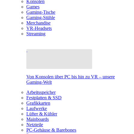
Konsolen
Games
Gaming-Tische
Gaming-Stühle
Merchandise
VR-Headsets
Streaming
Von Konsolen über PC bis hin zu VR – unsere
Gaming-Welt
Arbeitsspeicher
Festplatten & SSD
Grafikkarten
Laufwerke
Lüfter & Kühler
Mainboards
Netzteile
PC-Gehäuse & Barebones