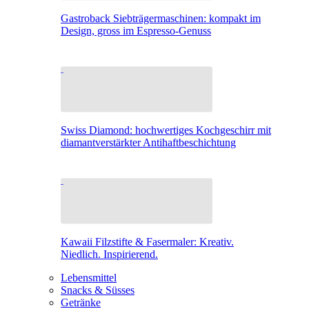
Gastroback Siebträgermaschinen: kompakt im
Design, gross im Espresso-Genuss
Swiss Diamond: hochwertiges Kochgeschirr mit
diamantverstärkter Antihaftbeschichtung
Kawaii Filzstifte & Fasermaler: Kreativ.
Niedlich. Inspirierend.
Lebensmittel
Snacks & Süsses
Getränke