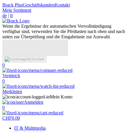
Brack Plus
Geschäftskunden
Kontakt
Mein Sortiment
de
|
fr
Wenn die Ergebnisse der automatischen Vervollständigung
verfügbar sind, verwenden Sie die Pfeiltasten nach oben und nach
unten zur Überprüfung und die Eingabetaste zur Auswahl.
Suchen
0
Vergleich
0
Merklisten
Mein Konto
Anmelden
0
CHF
0.00
IT & Multimedia