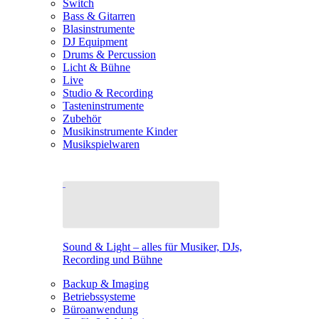
Switch
Bass & Gitarren
Blasinstrumente
DJ Equipment
Drums & Percussion
Licht & Bühne
Live
Studio & Recording
Tasteninstrumente
Zubehör
Musikinstrumente Kinder
Musikspielwaren
Sound & Light – alles für Musiker, DJs,
Recording und Bühne
Backup & Imaging
Betriebssysteme
Büroanwendung