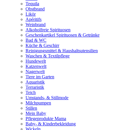
Tequila
Obstbrand
Likör
Apéritifs
Weinbrand
Alkoholfreie Spirituosen
Geschenkartikel Spirituosen & Getränke
Bad & WC
Küche & Geschirr
Reinigungsmittel & Haushaltsutensilien
Waschen & Textilpflege
Hundewelt
Katzenwelt
Nagerwelt
Tiere im Garten
Aquaristik
Terraristik
Teich
Umstands- & Stillmode
Milchpumpen
Stillen
Mein Baby
Pflegeprodukte Mama
Baby- & Kinderbekleidung
Wickeln