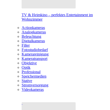
TV & Heimkino – perfektes Entertainment im
Wohnzimmer
Actionkameras
Analogkameras
Beleuchtung
Digitalkameras
Filter
Fotostudiobedarf
Kamerareinigung
Kameratransport
Objektive
Optik
Professional
Speichermedien
Stative
Stromversorgung
Videokameras