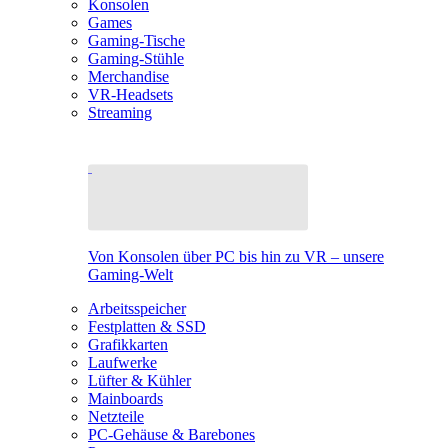
Konsolen
Games
Gaming-Tische
Gaming-Stühle
Merchandise
VR-Headsets
Streaming
Von Konsolen über PC bis hin zu VR – unsere
Gaming-Welt
Arbeitsspeicher
Festplatten & SSD
Grafikkarten
Laufwerke
Lüfter & Kühler
Mainboards
Netzteile
PC-Gehäuse & Barebones