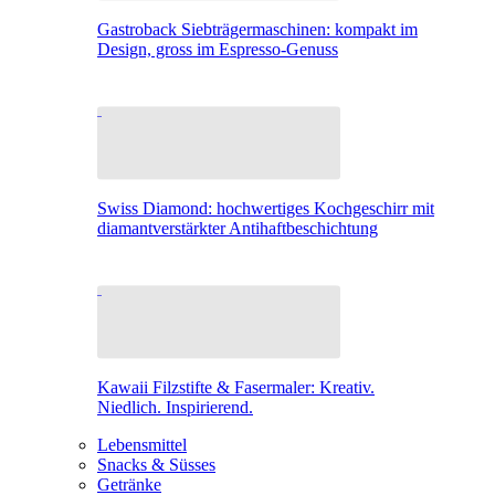
Gastroback Siebträgermaschinen: kompakt im
Design, gross im Espresso-Genuss
Swiss Diamond: hochwertiges Kochgeschirr mit
diamantverstärkter Antihaftbeschichtung
Kawaii Filzstifte & Fasermaler: Kreativ.
Niedlich. Inspirierend.
Lebensmittel
Snacks & Süsses
Getränke