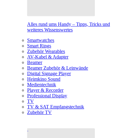
Alles rund ums Handy – Tipps, Tricks und
weiteres Wissenswertes
Smartwatches
Smart Rings
Zubehör Wearables
AV-Kabel & Adapter
Beamer
Beamer Zubehör & Leinwände
Digital Signage Player
Heimkino Sound
Medientechnik
Player & Recorder
Professional Display
TV
TV & SAT Empfangstechnik
Zubehör TV