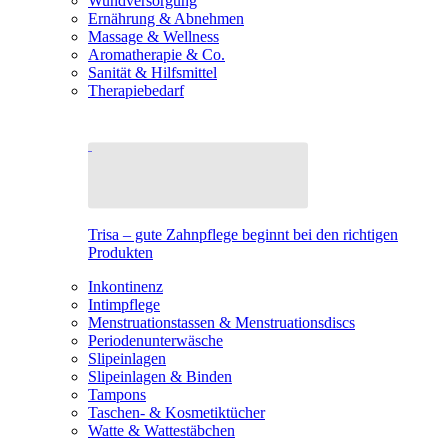
Wundversorgung
Ernährung & Abnehmen
Massage & Wellness
Aromatherapie & Co.
Sanität & Hilfsmittel
Therapiebedarf
Trisa – gute Zahnpflege beginnt bei den richtigen
Produkten
Inkontinenz
Intimpflege
Menstruationstassen & Menstruationsdiscs
Periodenunterwäsche
Slipeinlagen
Slipeinlagen & Binden
Tampons
Taschen- & Kosmetiktücher
Watte & Wattestäbchen