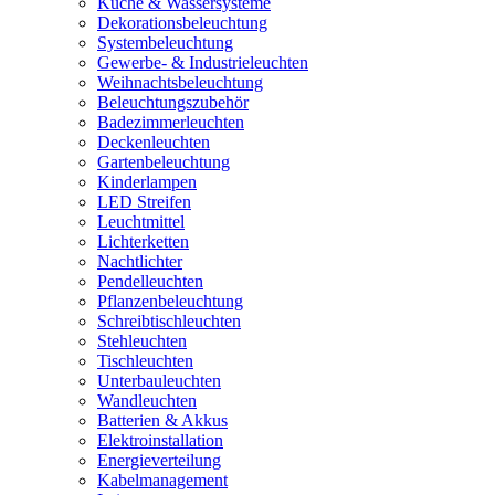
Küche & Wassersysteme
Dekorationsbeleuchtung
Systembeleuchtung
Gewerbe- & Industrieleuchten
Weihnachtsbeleuchtung
Beleuchtungszubehör
Badezimmerleuchten
Deckenleuchten
Gartenbeleuchtung
Kinderlampen
LED Streifen
Leuchtmittel
Lichterketten
Nachtlichter
Pendelleuchten
Pflanzenbeleuchtung
Schreibtischleuchten
Stehleuchten
Tischleuchten
Unterbauleuchten
Wandleuchten
Batterien & Akkus
Elektroinstallation
Energieverteilung
Kabelmanagement