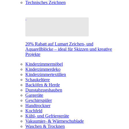
Technisches Zeichnen
20% Rabatt auf Lumart Zeichen- und
Aquarellblöcke – ideal für Skizzen und kreative
Projekte
Kinderzimmermöbel
Kinderzimmerdeko
Kinderzimmertextilien
Schaukeltiere
Backöfen & Herde
Dunstabzugshauben
Gargeräte
Geschirrspüler
Handtrockner
Kochfeld
Kühl- und Gefriergeräte
Vakuumier- & Wärmeschublade
Waschen & Trocknen