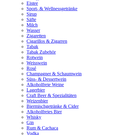
Eistee
Sport- & Wellnessgetränke
Sirup
Säfte
Milch
Wasser
Zigaretten
Cigarillos & Zigarren
Tabak
Tabak Zubehör
Rotwein
Weisswein
Rosé
Champagner & Schaumwein
Süss- & Dessertwein
Alkoholfreie Weine
Lagerbier
Craft Beer & Spezialitäten
Weizenbier
Biermischgetränke & Cider
Alkoholfreies Bier
Whisky
Gin
Rum & Cachaça
Vodka