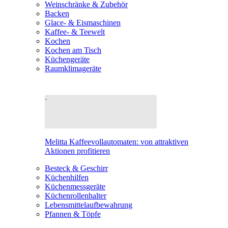
Weinschränke & Zubehör
Backen
Glace- & Eismaschinen
Kaffee- & Teewelt
Kochen
Kochen am Tisch
Küchengeräte
Raumklimageräte
Melitta Kaffeevollautomaten: von attraktiven
Aktionen profitieren
Besteck & Geschirr
Küchenhilfen
Küchenmessgeräte
Küchenrollenhalter
Lebensmittelaufbewahrung
Pfannen & Töpfe