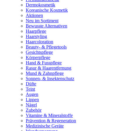
Dermokosmetik
Koreanische Kosmetik
Aktionen
Neu im Sortiment
Bewusste Alternativen
Haarpflege
Haarstyling
Haarcoloration
Beauty- & Pflegetools
Gesichtspflege
Körperpflege
Hand & Fusspflege
Rasur & Haarentfernung
Mund & Zahnpflege
Sonnen- & Insektenschutz
Düfte
Teint
Augen
Lippen
Nägel
Zubehör
Vitamine & Mineralstoffe
Prävention & Regeneration
Medizinische Geräte