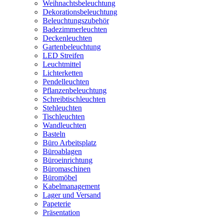
Weihnachtsbeleuchtung
Dekorationsbeleuchtung
Beleuchtungszubehör
Badezimmerleuchten
Deckenleuchten
Gartenbeleuchtung
LED Streifen
Leuchtmittel
Lichterketten
Pendelleuchten
Pflanzenbeleuchtung
Schreibtischleuchten
Stehleuchten
Tischleuchten
Wandleuchten
Basteln
Büro Arbeitsplatz
Büroablagen
Büroeinrichtung
Büromaschinen
Büromöbel
Kabelmanagement
Lager und Versand
Papeterie
Präsentation