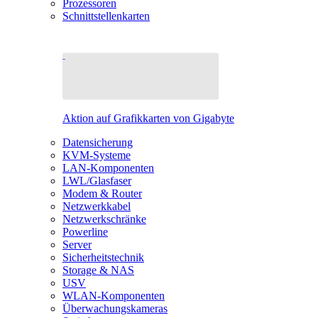
Prozessoren
Schnittstellenkarten
Aktion auf Grafikkarten von Gigabyte
Datensicherung
KVM-Systeme
LAN-Komponenten
LWL/Glasfaser
Modem & Router
Netzwerkkabel
Netzwerkschränke
Powerline
Server
Sicherheitstechnik
Storage & NAS
USV
WLAN-Komponenten
Überwachungskameras