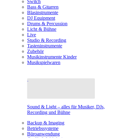
Switch
Bass & Gitarren
Blasinstrumente
DJ Equipment
Drums & Percussion
Licht & Bühne
Live
Studio & Recording
Tasteninstrumente
Zubehör
Musikinstrumente Kinder
Musikspielwaren
Sound & Light – alles für Musiker, DJs,
Recording und Bühne
Backup & Imaging
Betriebssysteme
Büroanwendung