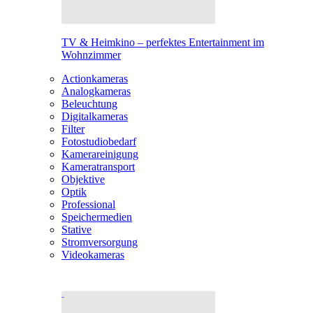
TV & Heimkino – perfektes Entertainment im
Wohnzimmer
Actionkameras
Analogkameras
Beleuchtung
Digitalkameras
Filter
Fotostudiobedarf
Kamerareinigung
Kameratransport
Objektive
Optik
Professional
Speichermedien
Stative
Stromversorgung
Videokameras