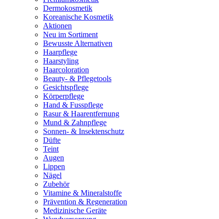
Dermokosmetik
Koreanische Kosmetik
Aktionen
Neu im Sortiment
Bewusste Alternativen
Haarpflege
Haarstyling
Haarcoloration
Beauty- & Pflegetools
Gesichtspflege
Körperpflege
Hand & Fusspflege
Rasur & Haarentfernung
Mund & Zahnpflege
Sonnen- & Insektenschutz
Düfte
Teint
Augen
Lippen
Nägel
Zubehör
Vitamine & Mineralstoffe
Prävention & Regeneration
Medizinische Geräte