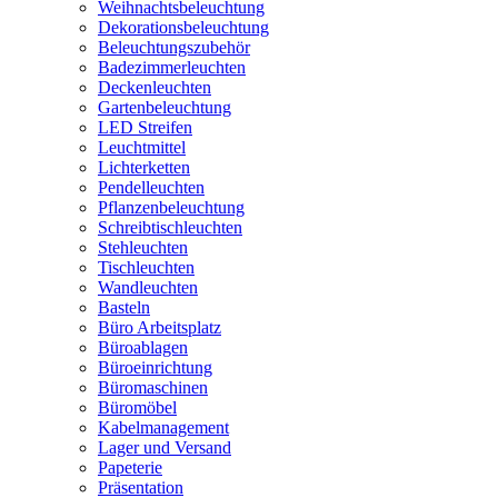
Weihnachtsbeleuchtung
Dekorationsbeleuchtung
Beleuchtungszubehör
Badezimmerleuchten
Deckenleuchten
Gartenbeleuchtung
LED Streifen
Leuchtmittel
Lichterketten
Pendelleuchten
Pflanzenbeleuchtung
Schreibtischleuchten
Stehleuchten
Tischleuchten
Wandleuchten
Basteln
Büro Arbeitsplatz
Büroablagen
Büroeinrichtung
Büromaschinen
Büromöbel
Kabelmanagement
Lager und Versand
Papeterie
Präsentation