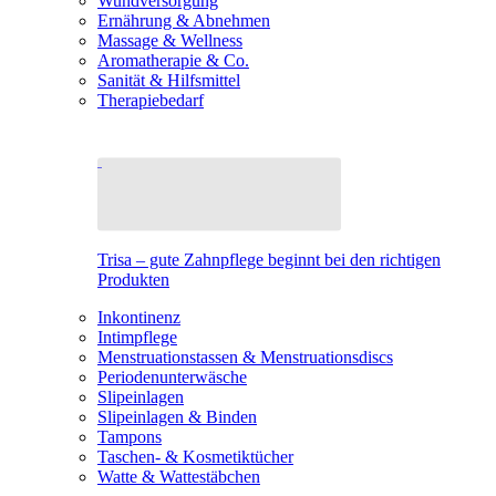
Wundversorgung
Ernährung & Abnehmen
Massage & Wellness
Aromatherapie & Co.
Sanität & Hilfsmittel
Therapiebedarf
Trisa – gute Zahnpflege beginnt bei den richtigen
Produkten
Inkontinenz
Intimpflege
Menstruationstassen & Menstruationsdiscs
Periodenunterwäsche
Slipeinlagen
Slipeinlagen & Binden
Tampons
Taschen- & Kosmetiktücher
Watte & Wattestäbchen