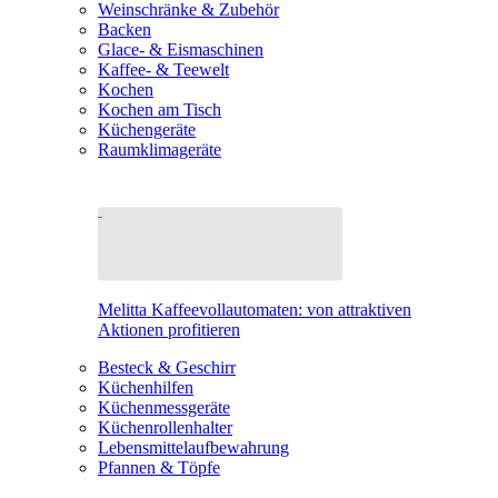
Weinschränke & Zubehör
Backen
Glace- & Eismaschinen
Kaffee- & Teewelt
Kochen
Kochen am Tisch
Küchengeräte
Raumklimageräte
Melitta Kaffeevollautomaten: von attraktiven
Aktionen profitieren
Besteck & Geschirr
Küchenhilfen
Küchenmessgeräte
Küchenrollenhalter
Lebensmittelaufbewahrung
Pfannen & Töpfe