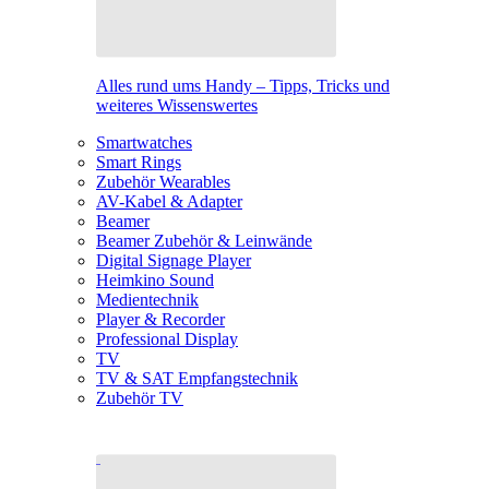
Alles rund ums Handy – Tipps, Tricks und
weiteres Wissenswertes
Smartwatches
Smart Rings
Zubehör Wearables
AV-Kabel & Adapter
Beamer
Beamer Zubehör & Leinwände
Digital Signage Player
Heimkino Sound
Medientechnik
Player & Recorder
Professional Display
TV
TV & SAT Empfangstechnik
Zubehör TV