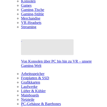
Konsolen
Games
Gaming-Tische
Gaming-Stühle
Merchandise
VR-Headsets
Streaming
Von Konsolen über PC bis hin zu VR – unsere
Gaming-Welt
Arbeitsspeicher
Festplatten & SSD
Grafikkarten
Laufwerke
Lüfter & Kühler
Mainboards
Netzteile
PC-Gehäuse & Barebones