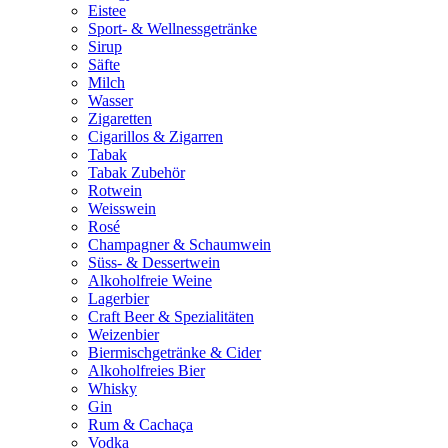
Eistee
Sport- & Wellnessgetränke
Sirup
Säfte
Milch
Wasser
Zigaretten
Cigarillos & Zigarren
Tabak
Tabak Zubehör
Rotwein
Weisswein
Rosé
Champagner & Schaumwein
Süss- & Dessertwein
Alkoholfreie Weine
Lagerbier
Craft Beer & Spezialitäten
Weizenbier
Biermischgetränke & Cider
Alkoholfreies Bier
Whisky
Gin
Rum & Cachaça
Vodka