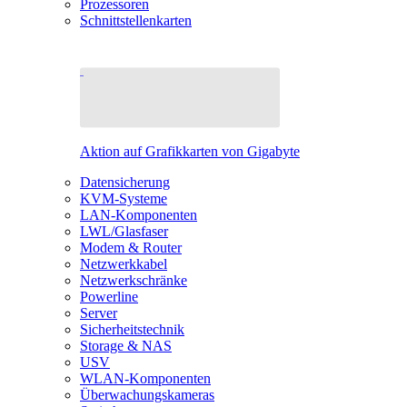
Prozessoren
Schnittstellenkarten
Aktion auf Grafikkarten von Gigabyte
Datensicherung
KVM-Systeme
LAN-Komponenten
LWL/Glasfaser
Modem & Router
Netzwerkkabel
Netzwerkschränke
Powerline
Server
Sicherheitstechnik
Storage & NAS
USV
WLAN-Komponenten
Überwachungskameras