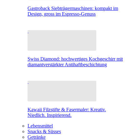
Gastroback Siebträgermaschinen: kompakt im
Design, gross im Espresso-Genuss
Swiss Diamond: hochwertiges Kochgeschirr mit
diamantverstärkter Antihaftbeschichtung
Kawaii Filzstifte & Fasermaler: Kreativ.
Niedlich. Inspirierend.
Lebensmittel
Snacks & Süsses
Getränke