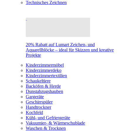
Technisches Zeichnen
20% Rabatt auf Lumart Zeichen- und
Aquarellblöcke – ideal für Skizzen und kreative
Projekte
Kinderzimmermöbel
Kinderzimmerdeko
Kinderzimmertextilien
Schaukeltiere
Backöfen & Herde
Dunstabzugshauben
Gargeräte
Geschirrspüler
Handtrockner
Kochfeld
Kühl- und Gefriergeräte
Vakuumier- & Wärmeschublade
Waschen & Trocknen