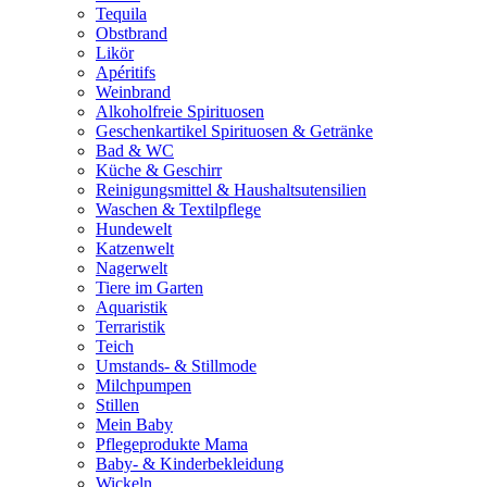
Tequila
Obstbrand
Likör
Apéritifs
Weinbrand
Alkoholfreie Spirituosen
Geschenkartikel Spirituosen & Getränke
Bad & WC
Küche & Geschirr
Reinigungsmittel & Haushaltsutensilien
Waschen & Textilpflege
Hundewelt
Katzenwelt
Nagerwelt
Tiere im Garten
Aquaristik
Terraristik
Teich
Umstands- & Stillmode
Milchpumpen
Stillen
Mein Baby
Pflegeprodukte Mama
Baby- & Kinderbekleidung
Wickeln