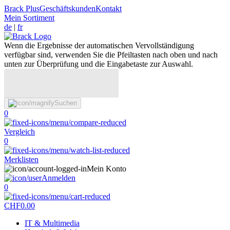
Brack Plus
Geschäftskunden
Kontakt
Mein Sortiment
de
|
fr
Wenn die Ergebnisse der automatischen Vervollständigung
verfügbar sind, verwenden Sie die Pfeiltasten nach oben und nach
unten zur Überprüfung und die Eingabetaste zur Auswahl.
Suchen
0
Vergleich
0
Merklisten
Mein Konto
Anmelden
0
CHF
0.00
IT & Multimedia