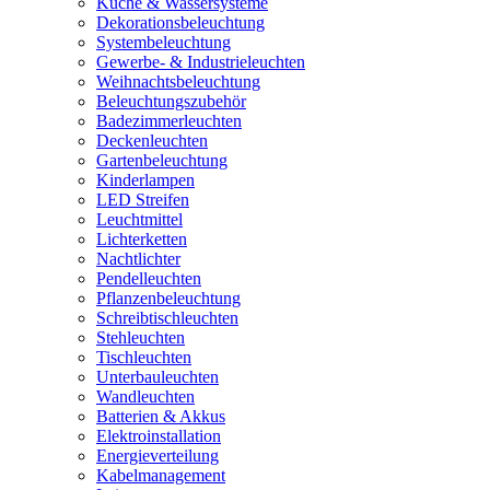
Küche & Wassersysteme
Dekorationsbeleuchtung
Systembeleuchtung
Gewerbe- & Industrieleuchten
Weihnachtsbeleuchtung
Beleuchtungszubehör
Badezimmerleuchten
Deckenleuchten
Gartenbeleuchtung
Kinderlampen
LED Streifen
Leuchtmittel
Lichterketten
Nachtlichter
Pendelleuchten
Pflanzenbeleuchtung
Schreibtischleuchten
Stehleuchten
Tischleuchten
Unterbauleuchten
Wandleuchten
Batterien & Akkus
Elektroinstallation
Energieverteilung
Kabelmanagement