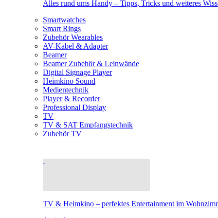
Alles rund ums Handy – Tipps, Tricks und weiteres Wis
Smartwatches
Smart Rings
Zubehör Wearables
AV-Kabel & Adapter
Beamer
Beamer Zubehör & Leinwände
Digital Signage Player
Heimkino Sound
Medientechnik
Player & Recorder
Professional Display
TV
TV & SAT Empfangstechnik
Zubehör TV
TV & Heimkino – perfektes Entertainment im Wohnzim