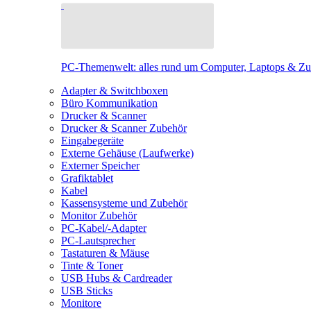
PC-Themenwelt: alles rund um Computer, Laptops & Z
Adapter & Switchboxen
Büro Kommunikation
Drucker & Scanner
Drucker & Scanner Zubehör
Eingabegeräte
Externe Gehäuse (Laufwerke)
Externer Speicher
Grafiktablet
Kabel
Kassensysteme und Zubehör
Monitor Zubehör
PC-Kabel/-Adapter
PC-Lautsprecher
Tastaturen & Mäuse
Tinte & Toner
USB Hubs & Cardreader
USB Sticks
Monitore