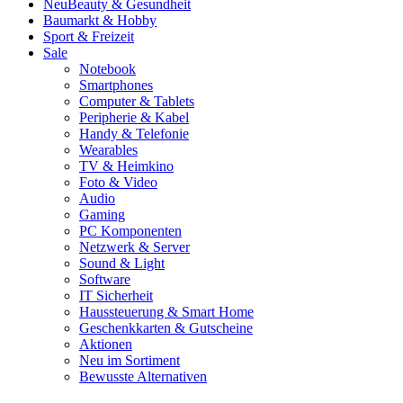
Neu
Beauty & Gesundheit
Baumarkt & Hobby
Sport & Freizeit
Sale
Notebook
Smartphones
Computer & Tablets
Peripherie & Kabel
Handy & Telefonie
Wearables
TV & Heimkino
Foto & Video
Audio
Gaming
PC Komponenten
Netzwerk & Server
Sound & Light
Software
IT Sicherheit
Haussteuerung & Smart Home
Geschenkkarten & Gutscheine
Aktionen
Neu im Sortiment
Bewusste Alternativen