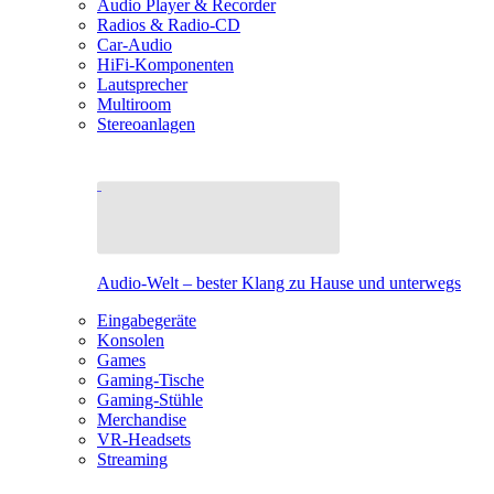
Audio Player & Recorder
Radios & Radio-CD
Car-Audio
HiFi-Komponenten
Lautsprecher
Multiroom
Stereoanlagen
Audio-Welt – bester Klang zu Hause und unterwegs
Eingabegeräte
Konsolen
Games
Gaming-Tische
Gaming-Stühle
Merchandise
VR-Headsets
Streaming