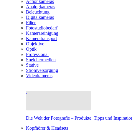
Actionkameras
Analogkameras
Beleuchtung
Digitalkameras
Filter
Fotostudiobedarf
Kamerareinigung
Kameratransport
Objektive
Optik
Professional
Speichermedien
Stative
Stromversorgung
Videokameras
Die Welt der Fotografie – Produkte, Tipps und Inspiratio
Kopfhörer & Headsets