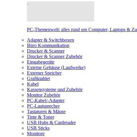
PC-Themenwelt: alles rund um Computer, Laptops & Z
Adapter & Switchboxen
Büro Kommunikation
Drucker & Scanner
Drucker & Scanner Zubehör
Eingabegeräte
Externe Gehäuse (Laufwerke)
Externer Speicher
Grafiktablet
Kabel
Kassensysteme und Zubehör
Monitor Zubehör
PC-Kabel/-Adapter
PC-Lautsprecher
Tastaturen & Mäuse
Tinte & Toner
USB Hubs & Cardreader
USB Sticks
Monitore