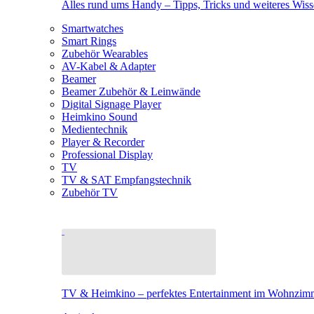
Alles rund ums Handy – Tipps, Tricks und weiteres Wis
Smartwatches
Smart Rings
Zubehör Wearables
AV-Kabel & Adapter
Beamer
Beamer Zubehör & Leinwände
Digital Signage Player
Heimkino Sound
Medientechnik
Player & Recorder
Professional Display
TV
TV & SAT Empfangstechnik
Zubehör TV
TV & Heimkino – perfektes Entertainment im Wohnzim