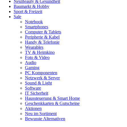
Neu
Beauty & Gesundheit
Baumarkt & Hobby
Sport & Freizeit
Sale
Notebook
Smartphones
Computer & Tablets
Peripherie & Kabel
Handy & Telefonie
Wearables
TV & Heimkino
Foto & Video
Audio
Gaming
PC Komponenten
Netzwerk & Server
Sound & Light
Software
IT Sicherheit
Haussteuerung & Smart Home
Geschenkkarten & Gutscheine
Aktionen
Neu im Sortiment
Bewusste Alternativen