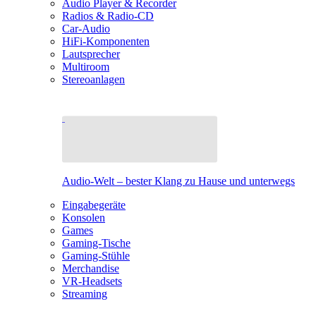
Audio Player & Recorder
Radios & Radio-CD
Car-Audio
HiFi-Komponenten
Lautsprecher
Multiroom
Stereoanlagen
Audio-Welt – bester Klang zu Hause und unterwegs
Eingabegeräte
Konsolen
Games
Gaming-Tische
Gaming-Stühle
Merchandise
VR-Headsets
Streaming