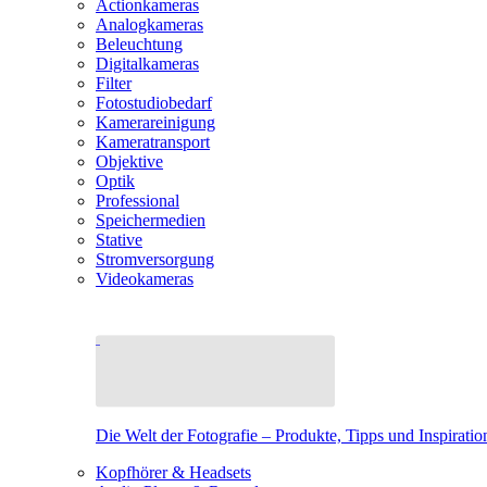
Actionkameras
Analogkameras
Beleuchtung
Digitalkameras
Filter
Fotostudiobedarf
Kamerareinigung
Kameratransport
Objektive
Optik
Professional
Speichermedien
Stative
Stromversorgung
Videokameras
Die Welt der Fotografie – Produkte, Tipps und Inspiratio
Kopfhörer & Headsets