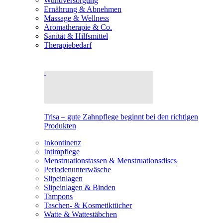
Wundversorgung
Ernährung & Abnehmen
Massage & Wellness
Aromatherapie & Co.
Sanität & Hilfsmittel
Therapiebedarf
Trisa – gute Zahnpflege beginnt bei den richtigen
Produkten
Inkontinenz
Intimpflege
Menstruationstassen & Menstruationsdiscs
Periodenunterwäsche
Slipeinlagen
Slipeinlagen & Binden
Tampons
Taschen- & Kosmetiktücher
Watte & Wattestäbchen