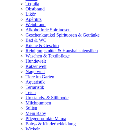
Tequila
Obstbrand
Likör
Apéritifs
Weinbrand
Alkoholfreie Spirituosen
Geschenkartikel Spirituosen & Getränke
Bad & WC
Küche & Geschirr
Reinigungsmittel & Haushaltsutensilien
Waschen & Textilpflege
Hundewelt
Katzenwelt
Nagerwelt
Tiere im Garten
Aquaristik
Terraristik
Teich
Umstands- & Stillmode
Milchpumpen
Stillen
Mein Baby
Pflegeprodukte Mama
Baby- & Kinderbekleidung
Wickeln