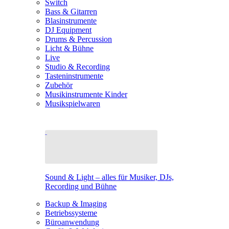
Switch
Bass & Gitarren
Blasinstrumente
DJ Equipment
Drums & Percussion
Licht & Bühne
Live
Studio & Recording
Tasteninstrumente
Zubehör
Musikinstrumente Kinder
Musikspielwaren
Sound & Light – alles für Musiker, DJs,
Recording und Bühne
Backup & Imaging
Betriebssysteme
Büroanwendung