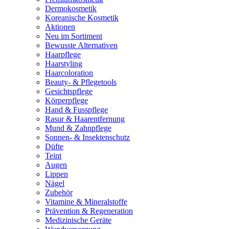
Dermokosmetik
Koreanische Kosmetik
Aktionen
Neu im Sortiment
Bewusste Alternativen
Haarpflege
Haarstyling
Haarcoloration
Beauty- & Pflegetools
Gesichtspflege
Körperpflege
Hand & Fusspflege
Rasur & Haarentfernung
Mund & Zahnpflege
Sonnen- & Insektenschutz
Düfte
Teint
Augen
Lippen
Nägel
Zubehör
Vitamine & Mineralstoffe
Prävention & Regeneration
Medizinische Geräte