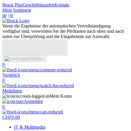
Brack Plus
Geschäftskunden
Kontakt
Mein Sortiment
de
|
fr
Wenn die Ergebnisse der automatischen Vervollständigung
verfügbar sind, verwenden Sie die Pfeiltasten nach oben und nach
unten zur Überprüfung und die Eingabetaste zur Auswahl.
Suchen
0
Vergleich
0
Merklisten
Mein Konto
Anmelden
0
CHF
0.00
IT & Multimedia