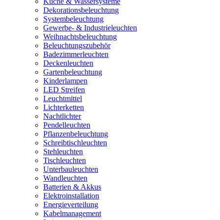
Küche & Wassersysteme
Dekorationsbeleuchtung
Systembeleuchtung
Gewerbe- & Industrieleuchten
Weihnachtsbeleuchtung
Beleuchtungszubehör
Badezimmerleuchten
Deckenleuchten
Gartenbeleuchtung
Kinderlampen
LED Streifen
Leuchtmittel
Lichterketten
Nachtlichter
Pendelleuchten
Pflanzenbeleuchtung
Schreibtischleuchten
Stehleuchten
Tischleuchten
Unterbauleuchten
Wandleuchten
Batterien & Akkus
Elektroinstallation
Energieverteilung
Kabelmanagement