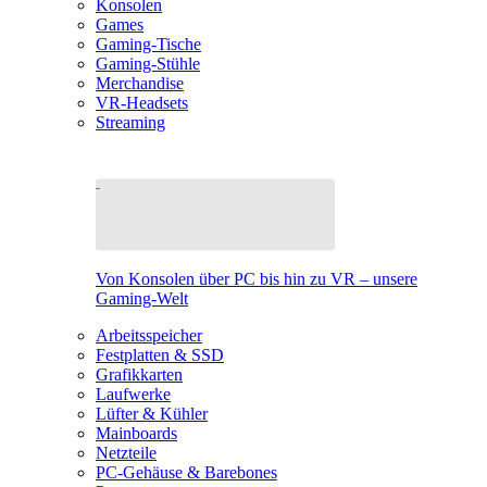
Konsolen
Games
Gaming-Tische
Gaming-Stühle
Merchandise
VR-Headsets
Streaming
Von Konsolen über PC bis hin zu VR – unsere
Gaming-Welt
Arbeitsspeicher
Festplatten & SSD
Grafikkarten
Laufwerke
Lüfter & Kühler
Mainboards
Netzteile
PC-Gehäuse & Barebones