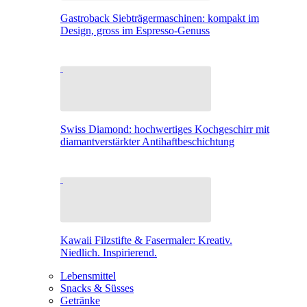
Gastroback Siebträgermaschinen: kompakt im
Design, gross im Espresso-Genuss
Swiss Diamond: hochwertiges Kochgeschirr mit
diamantverstärkter Antihaftbeschichtung
Kawaii Filzstifte & Fasermaler: Kreativ.
Niedlich. Inspirierend.
Lebensmittel
Snacks & Süsses
Getränke