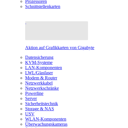
Prozessoren
Schnittstellenkarten
Aktion auf Grafikkarten von Gigabyte
Datensicherung
KVM-Systeme
LAN-Komponenten
LWL/Glasfaser
Modem & Router
Netzwerkkabel
Netzwerkschränke
Powerline
Server
Sicherheitstechnik
Storage & NAS
USV
WLAN-Komponenten
Überwachungskameras