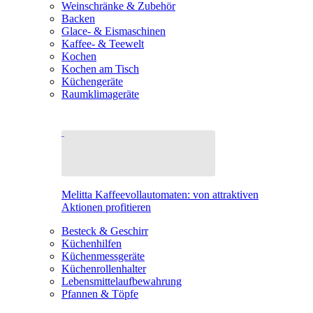
Weinschränke & Zubehör
Backen
Glace- & Eismaschinen
Kaffee- & Teewelt
Kochen
Kochen am Tisch
Küchengeräte
Raumklimageräte
Melitta Kaffeevollautomaten: von attraktiven
Aktionen profitieren
Besteck & Geschirr
Küchenhilfen
Küchenmessgeräte
Küchenrollenhalter
Lebensmittelaufbewahrung
Pfannen & Töpfe