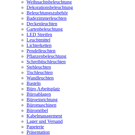
Weihnachtsbeleuchtung
Dekorationsbeleuchtung
Beleuchtungszubehör
Badezimmerleuchten
Deckenleuchten
Gartenbeleuchtung
LED Streifen
Leuchtmittel
Lichterketten
Pendelleuchten
Pflanzenbeleuchtung
Schreibtischleuchten
Stehleuchten
Tischleuchten
Wandleuchten
Basteln
Büro Arbeitsplatz
Büroablagen
Büroeinrichtung
Büromaschinen
Büromöbel
Kabelmanagement
Lager und Versand
Papeterie
Präsentation