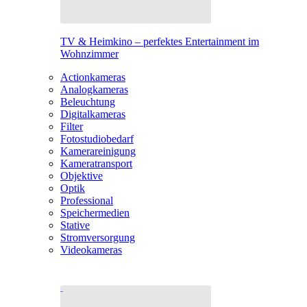
TV & Heimkino – perfektes Entertainment im
Wohnzimmer
Actionkameras
Analogkameras
Beleuchtung
Digitalkameras
Filter
Fotostudiobedarf
Kamerareinigung
Kameratransport
Objektive
Optik
Professional
Speichermedien
Stative
Stromversorgung
Videokameras