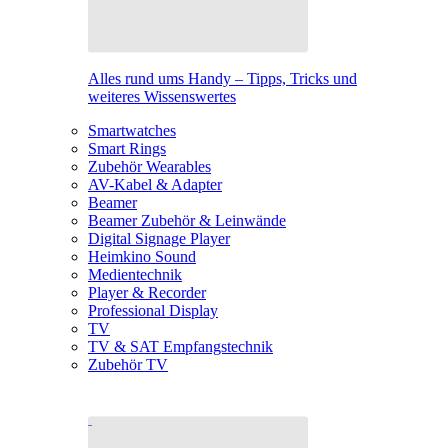
Alles rund ums Handy – Tipps, Tricks und
weiteres Wissenswertes
Smartwatches
Smart Rings
Zubehör Wearables
AV-Kabel & Adapter
Beamer
Beamer Zubehör & Leinwände
Digital Signage Player
Heimkino Sound
Medientechnik
Player & Recorder
Professional Display
TV
TV & SAT Empfangstechnik
Zubehör TV