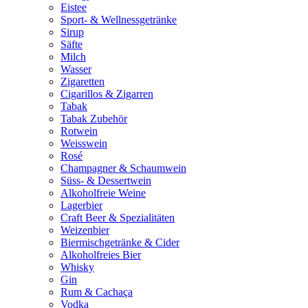
Eistee
Sport- & Wellnessgetränke
Sirup
Säfte
Milch
Wasser
Zigaretten
Cigarillos & Zigarren
Tabak
Tabak Zubehör
Rotwein
Weisswein
Rosé
Champagner & Schaumwein
Süss- & Dessertwein
Alkoholfreie Weine
Lagerbier
Craft Beer & Spezialitäten
Weizenbier
Biermischgetränke & Cider
Alkoholfreies Bier
Whisky
Gin
Rum & Cachaça
Vodka