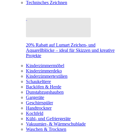
Technisches Zeichnen
20% Rabatt auf Lumart Zeichen- und
Aquarellblöcke – ideal für Skizzen und kreative
Projekte
Kinderzimmermöbel
Kinderzimmerdeko
Kinderzimmertextilien
Schaukeltiere
Backöfen & Herde
Dunstabzugshauben
Gargeräte
Geschirrspüler
Handtrockner
Kochfeld
Kühl- und Gefriergeräte
Vakuumier- & Wärmeschublade
Waschen & Trocknen