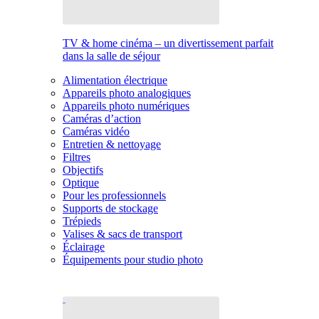
TV & home cinéma – un divertissement parfait
dans la salle de séjour
Alimentation électrique
Appareils photo analogiques
Appareils photo numériques
Caméras d’action
Caméras vidéo
Entretien & nettoyage
Filtres
Objectifs
Optique
Pour les professionnels
Supports de stockage
Trépieds
Valises & sacs de transport
Éclairage
Équipements pour studio photo