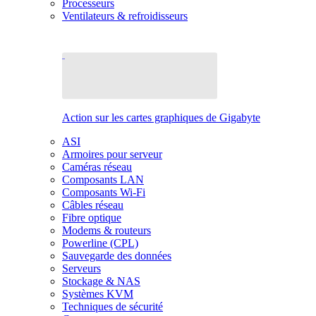
Processeurs
Ventilateurs & refroidisseurs
Action sur les cartes graphiques de Gigabyte
ASI
Armoires pour serveur
Caméras réseau
Composants LAN
Composants Wi-Fi
Câbles réseau
Fibre optique
Modems & routeurs
Powerline (CPL)
Sauvegarde des données
Serveurs
Stockage & NAS
Systèmes KVM
Techniques de sécurité