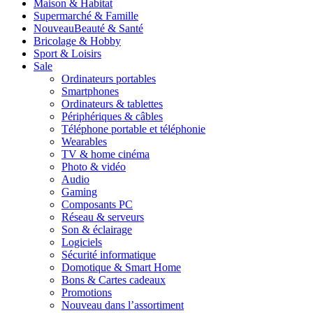
Maison & Habitat
Supermarché & Famille
Nouveau
Beauté & Santé
Bricolage & Hobby
Sport & Loisirs
Sale
Ordinateurs portables
Smartphones
Ordinateurs & tablettes
Périphériques & câbles
Téléphone portable et téléphonie
Wearables
TV & home cinéma
Photo & vidéo
Audio
Gaming
Composants PC
Réseau & serveurs
Son & éclairage
Logiciels
Sécurité informatique
Domotique & Smart Home
Bons & Cartes cadeaux
Promotions
Nouveau dans l’assortiment