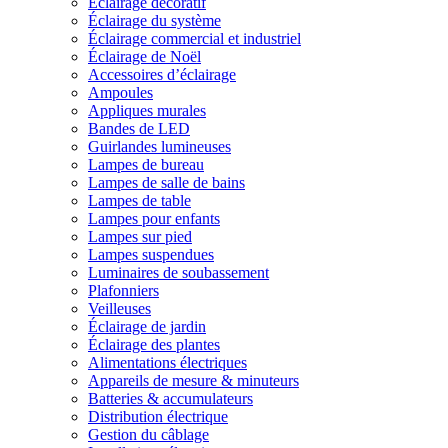
Éclairage décoratif
Éclairage du système
Éclairage commercial et industriel
Éclairage de Noël
Accessoires d’éclairage
Ampoules
Appliques murales
Bandes de LED
Guirlandes lumineuses
Lampes de bureau
Lampes de salle de bains
Lampes de table
Lampes pour enfants
Lampes sur pied
Lampes suspendues
Luminaires de soubassement
Plafonniers
Veilleuses
Éclairage de jardin
Éclairage des plantes
Alimentations électriques
Appareils de mesure & minuteurs
Batteries & accumulateurs
Distribution électrique
Gestion du câblage