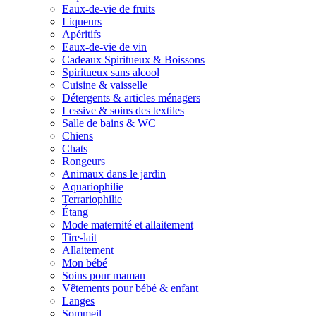
Eaux-de-vie de fruits
Liqueurs
Apéritifs
Eaux-de-vie de vin
Cadeaux Spiritueux & Boissons
Spiritueux sans alcool
Cuisine & vaisselle
Détergents & articles ménagers
Lessive & soins des textiles
Salle de bains & WC
Chiens
Chats
Rongeurs
Animaux dans le jardin
Aquariophilie
Terrariophilie
Étang
Mode maternité et allaitement
Tire-lait
Allaitement
Mon bébé
Soins pour maman
Vêtements pour bébé & enfant
Langes
Sommeil