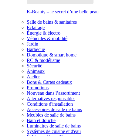
K-Beauty – le secret d’une belle peau
Salle de bains & sanitaires
Éclairage
Énergie & électro
Véhicules & mobilité
Jardin
Barbecue
Domotique & smart home
RC & modélisme
Sécurité
Animaux
Atelier
Bons & Cartes cadeaux
Promotions
Nouveau dans l’assortiment
Alternatives responsables
Conditions d'installation
Accessoires de salle de bains
Meubles de salle de bains
Bain et douche
Luminaires de salle de bains
Systèmes de cuisine et d'eau