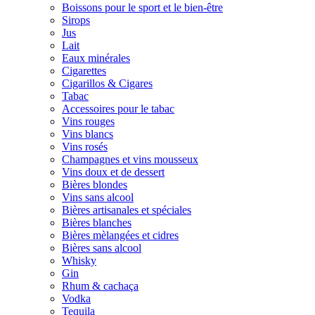
Boissons pour le sport et le bien-être
Sirops
Jus
Lait
Eaux minérales
Cigarettes
Cigarillos & Cigares
Tabac
Accessoires pour le tabac
Vins rouges
Vins blancs
Vins rosés
Champagnes et vins mousseux
Vins doux et de dessert
Bières blondes
Vins sans alcool
Bières artisanales et spéciales
Bières blanches
Bières mèlangées et cidres
Bières sans alcool
Whisky
Gin
Rhum & cachaça
Vodka
Tequila