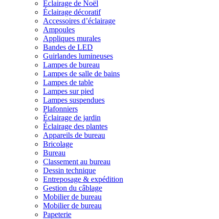
Éclairage de Noël
Éclairage décoratif
Accessoires d’éclairage
Ampoules
Appliques murales
Bandes de LED
Guirlandes lumineuses
Lampes de bureau
Lampes de salle de bains
Lampes de table
Lampes sur pied
Lampes suspendues
Plafonniers
Éclairage de jardin
Éclairage des plantes
Appareils de bureau
Bricolage
Bureau
Classement au bureau
Dessin technique
Entreposage & expédition
Gestion du câblage
Mobilier de bureau
Mobilier de bureau
Papeterie