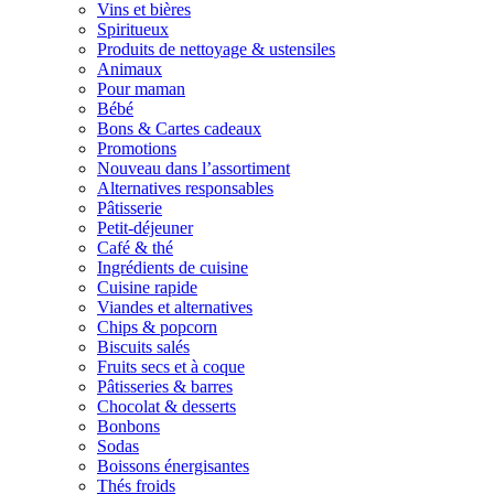
Vins et bières
Spiritueux
Produits de nettoyage & ustensiles
Animaux
Pour maman
Bébé
Bons & Cartes cadeaux
Promotions
Nouveau dans l’assortiment
Alternatives responsables
Pâtisserie
Petit-déjeuner
Café & thé
Ingrédients de cuisine
Cuisine rapide
Viandes et alternatives
Chips & popcorn
Biscuits salés
Fruits secs et à coque
Pâtisseries & barres
Chocolat & desserts
Bonbons
Sodas
Boissons énergisantes
Thés froids