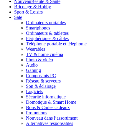
Nouveau
Beauté & Santé
Bricolage & Hobby
Sport & Loisirs
Sale
Ordinateurs portables
Smartphones
Ordinateurs & tablettes
Périphériques & câbles
Téléphone portable et téléphonie
Wearables
TV & home cinéma
Photo & vidéo
Audio
Gaming
Composants PC
Réseau & serveurs
Son & éclairage
Logiciels
Sécurité informatique
Domotique & Smart Home
Bons & Cartes cadeaux
Promotions
Nouveau dans l’assortiment
Alternatives responsables