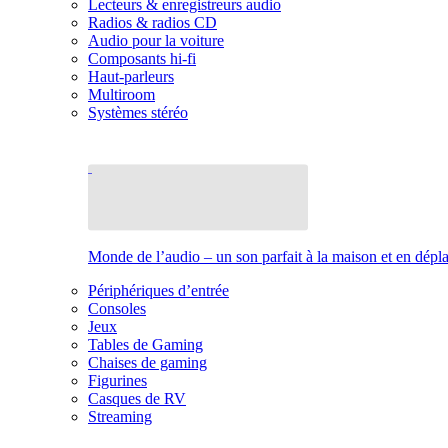
Lecteurs & enregistreurs audio
Radios & radios CD
Audio pour la voiture
Composants hi-fi
Haut-parleurs
Multiroom
Systèmes stéréo
Monde de l’audio – un son parfait à la maison et en dép
Périphériques d’entrée
Consoles
Jeux
Tables de Gaming
Chaises de gaming
Figurines
Casques de RV
Streaming