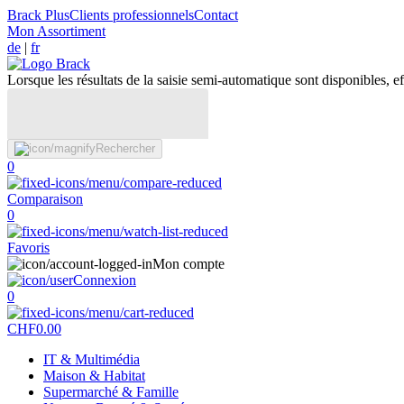
Brack Plus
Clients professionnels
Contact
Mon Assortiment
de
|
fr
Lorsque les résultats de la saisie semi-automatique sont disponibles, eff
Rechercher
0
Comparaison
0
Favoris
Mon compte
Connexion
0
CHF
0.00
IT & Multimédia
Maison & Habitat
Supermarché & Famille