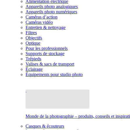
Alimentation électrique
Appareils photo analogiques
Appareils photo numériques
Caméras d’action
Caméras vidéo
Entretien & nettoyage
Filtres
Objectifs
Optique
Pour les professionnels
Supports de stockage
Trépieds
Valises & sacs de transport
Éclairage
Équipements pour studio photo
Monde de la photographie – produits, conseils et inspirat
Casques & écouteurs