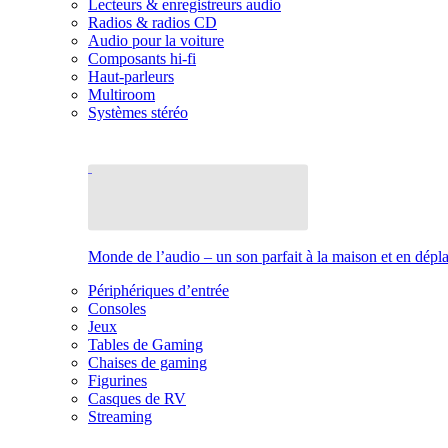
Lecteurs & enregistreurs audio
Radios & radios CD
Audio pour la voiture
Composants hi-fi
Haut-parleurs
Multiroom
Systèmes stéréo
Monde de l’audio – un son parfait à la maison et en dép
Périphériques d’entrée
Consoles
Jeux
Tables de Gaming
Chaises de gaming
Figurines
Casques de RV
Streaming