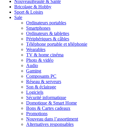
Nouveau
Beauté & Santé
Bricolage & Hobby
Sport & Loisirs
Sale
Ordinateurs portables
Smartphones
Ordinateurs & tablettes
Périphériques & câbles
Téléphone portable et téléphonie
Wearables
TV & home cinéma
Photo & vidéo
Audio
Gaming
Composants PC
Réseau & serveurs
Son & éclairage
Logiciels
Sécurité informatique
Domotique & Smart Home
Bons & Cartes cadeaux
Promotions
Nouveau dans l’assortiment
Alternatives responsables