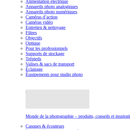
Alimentation électrique
Appareils photo analogiques
Appareils photo numériques
Caméras d’action
Caméras vidéo
Entretien & nettoyage
Filtres
Objectifs
Optique
Pour les professionnels
Supports de stockage
Trépieds
Valises & sacs de transport
Éclairage
Équipements pour studio photo
Monde de la photographie – produits, conseils et inspirat
Casques & écouteurs