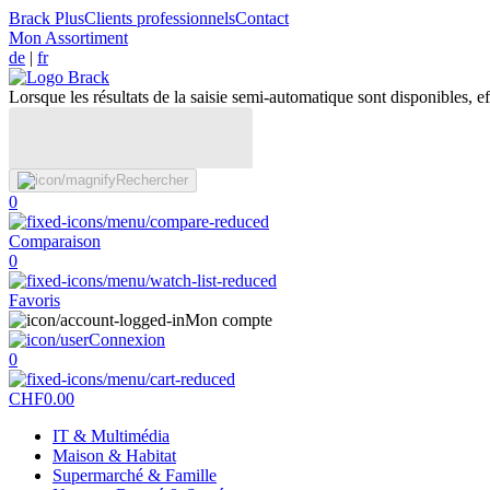
Brack Plus
Clients professionnels
Contact
Mon Assortiment
de
|
fr
Lorsque les résultats de la saisie semi-automatique sont disponibles, eff
Rechercher
0
Comparaison
0
Favoris
Mon compte
Connexion
0
CHF
0.00
IT & Multimédia
Maison & Habitat
Supermarché & Famille