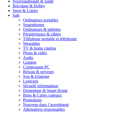
Nouveau
Beauté & Santé
Bricolage & Hobby
Sport & Loisirs
Sale
Ordinateurs portables
Smartphones
Ordinateurs & tablettes
Périphériques & câbles
Téléphone portable et téléphonie
Wearables
TV & home cinéma
Photo & vidéo
Audio
Gaming
Composants PC
Réseau & serveurs
Son & éclairage
Logiciels
Sécurité informatique
Domotique & Smart Home
Bons & Cartes cadeaux
Promotions
Nouveau dans l’assortiment
Alternatives responsables