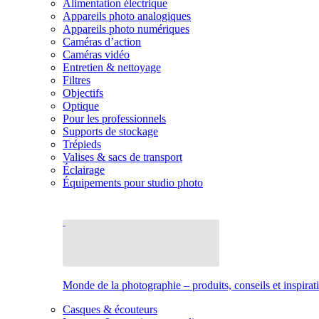
Alimentation électrique
Appareils photo analogiques
Appareils photo numériques
Caméras d’action
Caméras vidéo
Entretien & nettoyage
Filtres
Objectifs
Optique
Pour les professionnels
Supports de stockage
Trépieds
Valises & sacs de transport
Éclairage
Équipements pour studio photo
Monde de la photographie – produits, conseils et inspirat
Casques & écouteurs