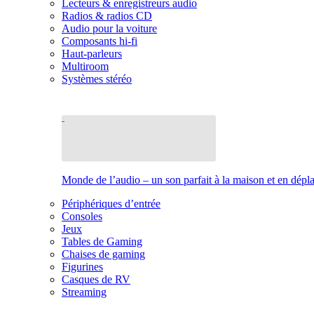
Lecteurs & enregistreurs audio
Radios & radios CD
Audio pour la voiture
Composants hi-fi
Haut-parleurs
Multiroom
Systèmes stéréo
Monde de l’audio – un son parfait à la maison et en dép
Périphériques d’entrée
Consoles
Jeux
Tables de Gaming
Chaises de gaming
Figurines
Casques de RV
Streaming