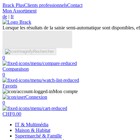
Brack Plus
Clients professionnels
Contact
Mon Assortiment
de
|
fr
Lorsque les résultats de la saisie semi-automatique sont disponibles, eff
Rechercher
0
Comparaison
0
Favoris
Mon compte
Connexion
0
CHF
0.00
IT & Multimédia
Maison & Habitat
Supermarché & Famille