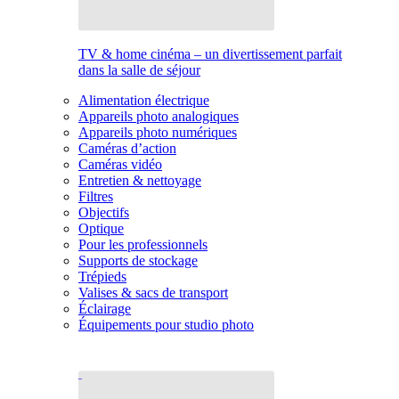
TV & home cinéma – un divertissement parfait
dans la salle de séjour
Alimentation électrique
Appareils photo analogiques
Appareils photo numériques
Caméras d’action
Caméras vidéo
Entretien & nettoyage
Filtres
Objectifs
Optique
Pour les professionnels
Supports de stockage
Trépieds
Valises & sacs de transport
Éclairage
Équipements pour studio photo