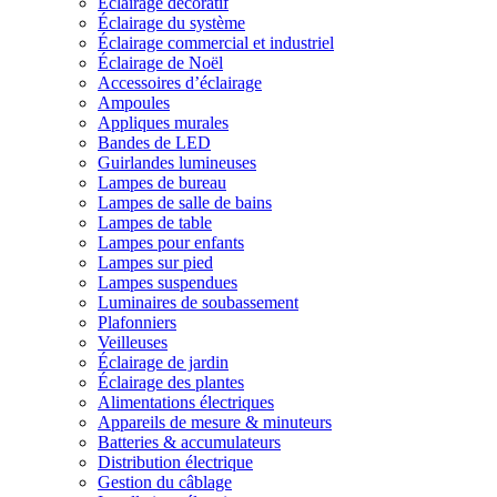
Éclairage décoratif
Éclairage du système
Éclairage commercial et industriel
Éclairage de Noël
Accessoires d’éclairage
Ampoules
Appliques murales
Bandes de LED
Guirlandes lumineuses
Lampes de bureau
Lampes de salle de bains
Lampes de table
Lampes pour enfants
Lampes sur pied
Lampes suspendues
Luminaires de soubassement
Plafonniers
Veilleuses
Éclairage de jardin
Éclairage des plantes
Alimentations électriques
Appareils de mesure & minuteurs
Batteries & accumulateurs
Distribution électrique
Gestion du câblage