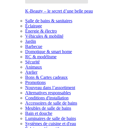
K-Beauty – le secret d’une belle peau
Salle de bains & sanitaires
Éclairage
Énergie & électro
Véhicules & mobilité
Jardin
Barbecue
Domotique & smart home
RC & modélisme
Sécurité
Animaux
Atelier
Bons & Cartes cadeaux
Promotions
Nouveau dans l’assortiment
Alternatives responsables
Conditions d'installation
Accessoires de salle de bains
Meubles de salle de bains
Bain et douche
Luminaires de salle de bains
Systèmes de cuisine et d'eau