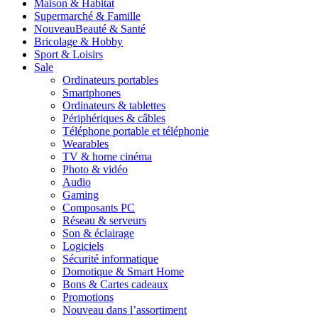
Maison & Habitat
Supermarché & Famille
Nouveau
Beauté & Santé
Bricolage & Hobby
Sport & Loisirs
Sale
Ordinateurs portables
Smartphones
Ordinateurs & tablettes
Périphériques & câbles
Téléphone portable et téléphonie
Wearables
TV & home cinéma
Photo & vidéo
Audio
Gaming
Composants PC
Réseau & serveurs
Son & éclairage
Logiciels
Sécurité informatique
Domotique & Smart Home
Bons & Cartes cadeaux
Promotions
Nouveau dans l’assortiment