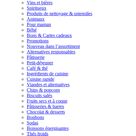
Vins et bières
Spiritueux
Produits de nettoyage & ustensiles
Animaux
Pour maman
Bébé
Bons & Cartes cadeaux
Promotions
Nouveau dans l’assortiment
Alternatives responsables
Pâtisserie
Petit-déjeuner
Café & thé
Ingrédients de cuisine
Cuisine rapide
Viandes et alternatives
Chips & popcorn
Biscuits salés
Fruits secs et à coque
Pâtisseries & barres
Chocolat & desserts
Bonbons
Sodas
Boissons énergisantes
Thés froids