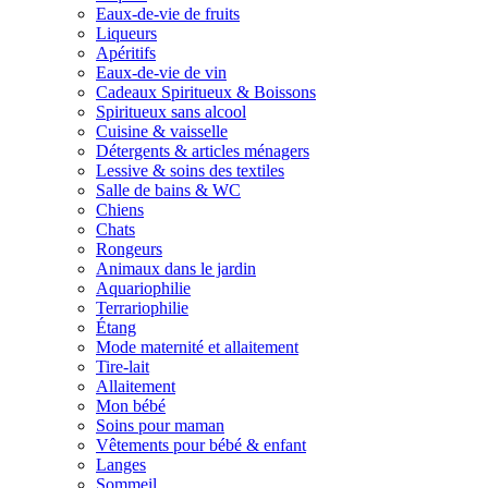
Eaux-de-vie de fruits
Liqueurs
Apéritifs
Eaux-de-vie de vin
Cadeaux Spiritueux & Boissons
Spiritueux sans alcool
Cuisine & vaisselle
Détergents & articles ménagers
Lessive & soins des textiles
Salle de bains & WC
Chiens
Chats
Rongeurs
Animaux dans le jardin
Aquariophilie
Terrariophilie
Étang
Mode maternité et allaitement
Tire-lait
Allaitement
Mon bébé
Soins pour maman
Vêtements pour bébé & enfant
Langes
Sommeil