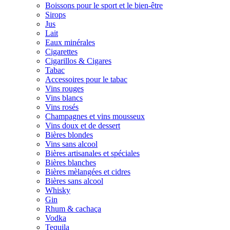
Boissons pour le sport et le bien-être
Sirops
Jus
Lait
Eaux minérales
Cigarettes
Cigarillos & Cigares
Tabac
Accessoires pour le tabac
Vins rouges
Vins blancs
Vins rosés
Champagnes et vins mousseux
Vins doux et de dessert
Bières blondes
Vins sans alcool
Bières artisanales et spéciales
Bières blanches
Bières mèlangées et cidres
Bières sans alcool
Whisky
Gin
Rhum & cachaça
Vodka
Tequila