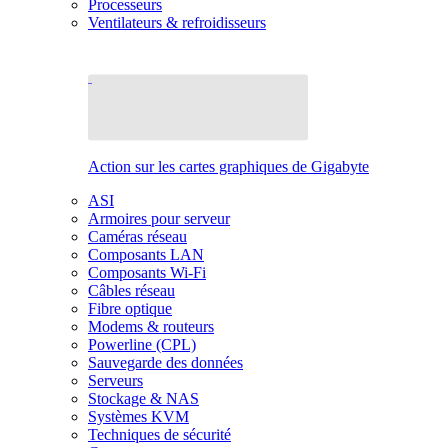
Processeurs
Ventilateurs & refroidisseurs
Action sur les cartes graphiques de Gigabyte
ASI
Armoires pour serveur
Caméras réseau
Composants LAN
Composants Wi-Fi
Câbles réseau
Fibre optique
Modems & routeurs
Powerline (CPL)
Sauvegarde des données
Serveurs
Stockage & NAS
Systèmes KVM
Techniques de sécurité