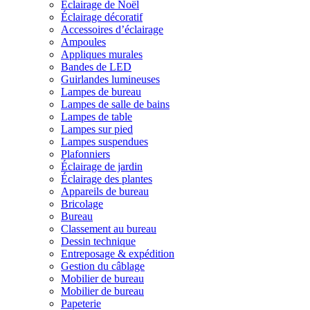
Éclairage de Noël
Éclairage décoratif
Accessoires d’éclairage
Ampoules
Appliques murales
Bandes de LED
Guirlandes lumineuses
Lampes de bureau
Lampes de salle de bains
Lampes de table
Lampes sur pied
Lampes suspendues
Plafonniers
Éclairage de jardin
Éclairage des plantes
Appareils de bureau
Bricolage
Bureau
Classement au bureau
Dessin technique
Entreposage & expédition
Gestion du câblage
Mobilier de bureau
Mobilier de bureau
Papeterie