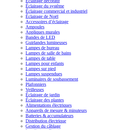
Éclairage décoratif
Éclairage du système
Éclairage commercial et industriel
Éclairage de Noël
Accessoires d’éclairage
Ampoules
Appliques murales
Bandes de LED
Guirlandes lumineuses
Lampes de bureau
Lampes de salle de bains
Lampes de table
Lampes pour enfants
Lampes sur pied
Lampes suspendues
Luminaires de soubassement
Plafonniers
Veilleuses
Éclairage de jardin
Éclairage des plantes
Alimentations électriques
Appareils de mesure & minuteurs
Batteries & accumulateurs
Distribution électrique
Gestion du câblage