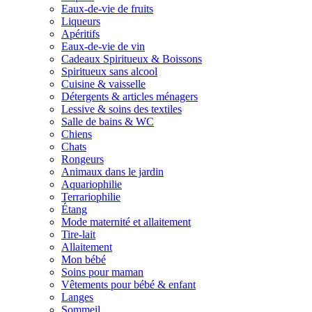
Eaux-de-vie de fruits
Liqueurs
Apéritifs
Eaux-de-vie de vin
Cadeaux Spiritueux & Boissons
Spiritueux sans alcool
Cuisine & vaisselle
Détergents & articles ménagers
Lessive & soins des textiles
Salle de bains & WC
Chiens
Chats
Rongeurs
Animaux dans le jardin
Aquariophilie
Terrariophilie
Étang
Mode maternité et allaitement
Tire-lait
Allaitement
Mon bébé
Soins pour maman
Vêtements pour bébé & enfant
Langes
Sommeil