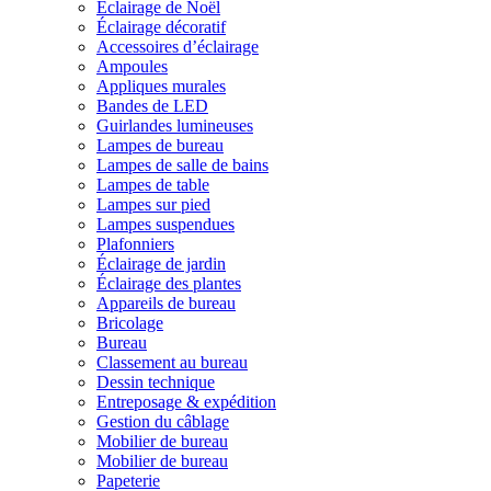
Éclairage de Noël
Éclairage décoratif
Accessoires d’éclairage
Ampoules
Appliques murales
Bandes de LED
Guirlandes lumineuses
Lampes de bureau
Lampes de salle de bains
Lampes de table
Lampes sur pied
Lampes suspendues
Plafonniers
Éclairage de jardin
Éclairage des plantes
Appareils de bureau
Bricolage
Bureau
Classement au bureau
Dessin technique
Entreposage & expédition
Gestion du câblage
Mobilier de bureau
Mobilier de bureau
Papeterie