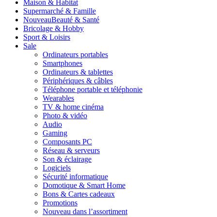
Maison & Habitat
Supermarché & Famille
Nouveau
Beauté & Santé
Bricolage & Hobby
Sport & Loisirs
Sale
Ordinateurs portables
Smartphones
Ordinateurs & tablettes
Périphériques & câbles
Téléphone portable et téléphonie
Wearables
TV & home cinéma
Photo & vidéo
Audio
Gaming
Composants PC
Réseau & serveurs
Son & éclairage
Logiciels
Sécurité informatique
Domotique & Smart Home
Bons & Cartes cadeaux
Promotions
Nouveau dans l’assortiment