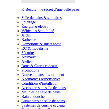
K-Beauty – le secret d’une belle peau
Salle de bains & sanitaires
Éclairage
Énergie & électro
Véhicules & mobilité
Jardin
Barbecue
Domotique & smart home
RC & modélisme
Sécurité
Animaux
Atelier
Bons & Cartes cadeaux
Promotions
Nouveau dans l’assortiment
Alternatives responsables
Conditions d'installation
Accessoires de salle de bains
Meubles de salle de bains
Bain et douche
Luminaires de salle de bains
Systèmes de cuisine et d'eau