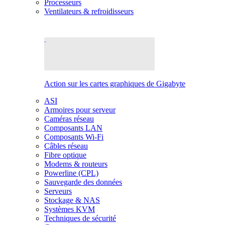
Processeurs
Ventilateurs & refroidisseurs
Action sur les cartes graphiques de Gigabyte
ASI
Armoires pour serveur
Caméras réseau
Composants LAN
Composants Wi-Fi
Câbles réseau
Fibre optique
Modems & routeurs
Powerline (CPL)
Sauvegarde des données
Serveurs
Stockage & NAS
Systèmes KVM
Techniques de sécurité