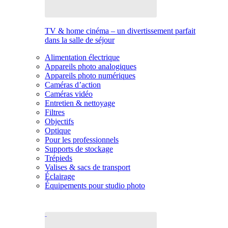
TV & home cinéma – un divertissement parfait
dans la salle de séjour
Alimentation électrique
Appareils photo analogiques
Appareils photo numériques
Caméras d’action
Caméras vidéo
Entretien & nettoyage
Filtres
Objectifs
Optique
Pour les professionnels
Supports de stockage
Trépieds
Valises & sacs de transport
Éclairage
Équipements pour studio photo