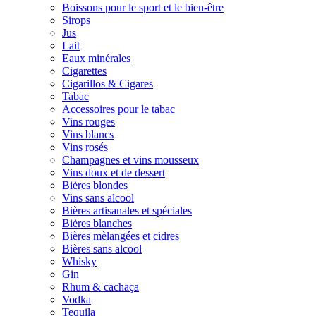
Boissons pour le sport et le bien-être
Sirops
Jus
Lait
Eaux minérales
Cigarettes
Cigarillos & Cigares
Tabac
Accessoires pour le tabac
Vins rouges
Vins blancs
Vins rosés
Champagnes et vins mousseux
Vins doux et de dessert
Bières blondes
Vins sans alcool
Bières artisanales et spéciales
Bières blanches
Bières mèlangées et cidres
Bières sans alcool
Whisky
Gin
Rhum & cachaça
Vodka
Tequila