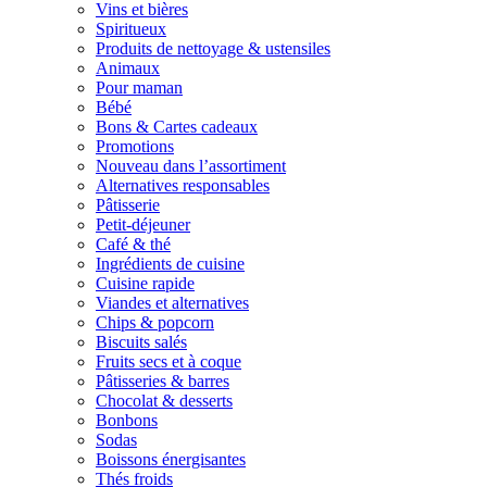
Vins et bières
Spiritueux
Produits de nettoyage & ustensiles
Animaux
Pour maman
Bébé
Bons & Cartes cadeaux
Promotions
Nouveau dans l’assortiment
Alternatives responsables
Pâtisserie
Petit-déjeuner
Café & thé
Ingrédients de cuisine
Cuisine rapide
Viandes et alternatives
Chips & popcorn
Biscuits salés
Fruits secs et à coque
Pâtisseries & barres
Chocolat & desserts
Bonbons
Sodas
Boissons énergisantes
Thés froids