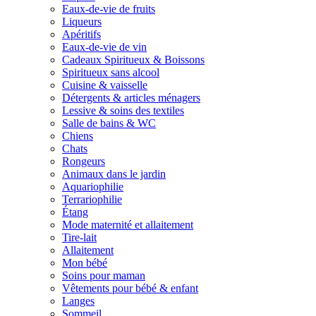
Eaux-de-vie de fruits
Liqueurs
Apéritifs
Eaux-de-vie de vin
Cadeaux Spiritueux & Boissons
Spiritueux sans alcool
Cuisine & vaisselle
Détergents & articles ménagers
Lessive & soins des textiles
Salle de bains & WC
Chiens
Chats
Rongeurs
Animaux dans le jardin
Aquariophilie
Terrariophilie
Étang
Mode maternité et allaitement
Tire-lait
Allaitement
Mon bébé
Soins pour maman
Vêtements pour bébé & enfant
Langes
Sommeil