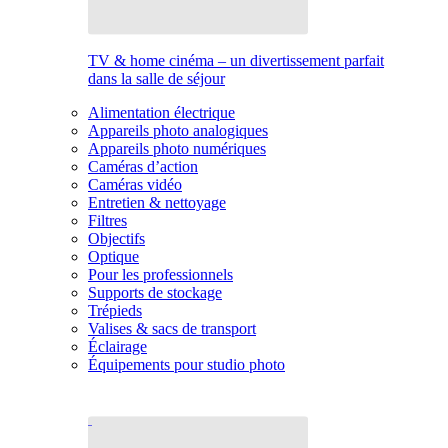
TV & home cinéma – un divertissement parfait
dans la salle de séjour
Alimentation électrique
Appareils photo analogiques
Appareils photo numériques
Caméras d’action
Caméras vidéo
Entretien & nettoyage
Filtres
Objectifs
Optique
Pour les professionnels
Supports de stockage
Trépieds
Valises & sacs de transport
Éclairage
Équipements pour studio photo