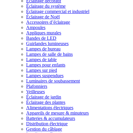
Éclairage décoratif
Éclairage du système
Éclairage commercial et industriel
Éclairage de Noël
Accessoires d’éclairage
Ampoules
Appliques murales
Bandes de LED
Guirlandes lumineuses
Lampes de bureau
Lampes de salle de bains
Lampes de table
Lampes pour enfants
Lampes sur pied
Lampes suspendues
Luminaires de soubassement
Plafonniers
Veilleuses
Éclairage de jardin
Éclairage des plantes
Alimentations électriques
Appareils de mesure & minuteurs
Batteries & accumulateurs
Distribution électrique
Gestion du câblage