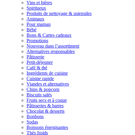
Vins et bières
Spiritueux
Produits de nettoyage & ustensiles
Animaux
Pour maman
Bébé
Bons & Cartes cadeaux
Promotions
Nouveau dans l’assortiment
Alternatives responsables
Pâtisserie
Petit-déjeuner
Café & thé
Ingrédients de cuisine
Cuisine rapide
Viandes et alternatives
Chips & popcorn
Biscuits salés
Fruits secs et à coque
Pâtisseries & barres
Chocolat & desserts
Bonbons
Sodas
Boissons énergisantes
Thés froids