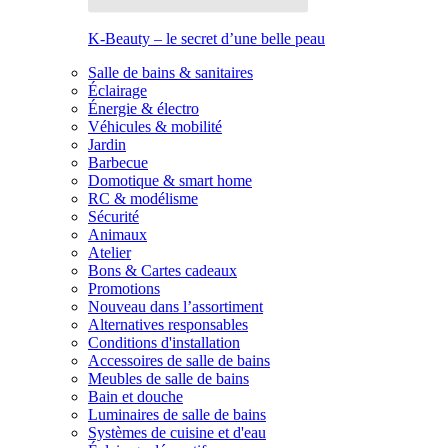
K-Beauty – le secret d’une belle peau
Salle de bains & sanitaires
Éclairage
Énergie & électro
Véhicules & mobilité
Jardin
Barbecue
Domotique & smart home
RC & modélisme
Sécurité
Animaux
Atelier
Bons & Cartes cadeaux
Promotions
Nouveau dans l’assortiment
Alternatives responsables
Conditions d'installation
Accessoires de salle de bains
Meubles de salle de bains
Bain et douche
Luminaires de salle de bains
Systèmes de cuisine et d'eau