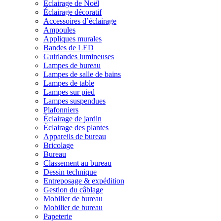
Éclairage de Noël
Éclairage décoratif
Accessoires d’éclairage
Ampoules
Appliques murales
Bandes de LED
Guirlandes lumineuses
Lampes de bureau
Lampes de salle de bains
Lampes de table
Lampes sur pied
Lampes suspendues
Plafonniers
Éclairage de jardin
Éclairage des plantes
Appareils de bureau
Bricolage
Bureau
Classement au bureau
Dessin technique
Entreposage & expédition
Gestion du câblage
Mobilier de bureau
Mobilier de bureau
Papeterie