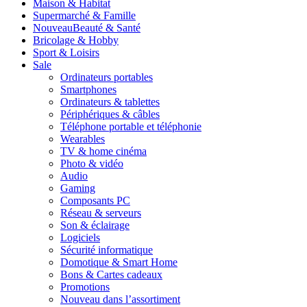
Maison & Habitat
Supermarché & Famille
Nouveau
Beauté & Santé
Bricolage & Hobby
Sport & Loisirs
Sale
Ordinateurs portables
Smartphones
Ordinateurs & tablettes
Périphériques & câbles
Téléphone portable et téléphonie
Wearables
TV & home cinéma
Photo & vidéo
Audio
Gaming
Composants PC
Réseau & serveurs
Son & éclairage
Logiciels
Sécurité informatique
Domotique & Smart Home
Bons & Cartes cadeaux
Promotions
Nouveau dans l’assortiment