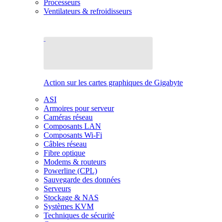
Processeurs
Ventilateurs & refroidisseurs
Action sur les cartes graphiques de Gigabyte
ASI
Armoires pour serveur
Caméras réseau
Composants LAN
Composants Wi-Fi
Câbles réseau
Fibre optique
Modems & routeurs
Powerline (CPL)
Sauvegarde des données
Serveurs
Stockage & NAS
Systèmes KVM
Techniques de sécurité