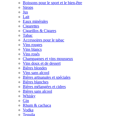
Boissons pour le sport et le bien-être
Sirops
Jus
Lait
Eaux minérales
Cigarettes
Cigarillos & Cigares
Tabac
Accessoires pour le tabac
Vins rouges
Vins blancs
Vins rosés
Champagnes et vins mousseux
Vins doux et de dessert
Bières blondes
Vins sans alcool
Bières artisanales et spéciales
Bières blanches
Bières mèlangées et cidres
Bières sans alcool
Whisky
Gin
Rhum & cachaça
Vodka
Tequila