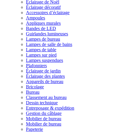
Éclairage de Noël
Éclairage décoratif
Accessoires d’éclairage
Ampoules
Appliques murales
Bandes de LED
Guirlandes lumineuses
Lampes de bureau
Lampes de salle de bains
Lampes de table
Lampes sur pied
Lampes suspendues
Plafonniers
Éclairage de jardin
Éclairage des plantes
Appareils de bureau
Bricolage
Bureau
Classement au bureau
Dessin technique
Entreposage & expédition
Gestion du câblage
Mobilier de bureau
Mobilier de bureau
Papeterie