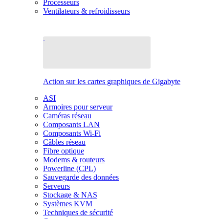
Processeurs
Ventilateurs & refroidisseurs
Action sur les cartes graphiques de Gigabyte
ASI
Armoires pour serveur
Caméras réseau
Composants LAN
Composants Wi-Fi
Câbles réseau
Fibre optique
Modems & routeurs
Powerline (CPL)
Sauvegarde des données
Serveurs
Stockage & NAS
Systèmes KVM
Techniques de sécurité