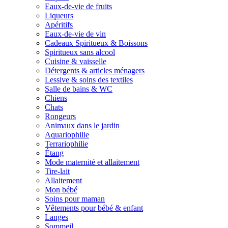
Eaux-de-vie de fruits
Liqueurs
Apéritifs
Eaux-de-vie de vin
Cadeaux Spiritueux & Boissons
Spiritueux sans alcool
Cuisine & vaisselle
Détergents & articles ménagers
Lessive & soins des textiles
Salle de bains & WC
Chiens
Chats
Rongeurs
Animaux dans le jardin
Aquariophilie
Terrariophilie
Étang
Mode maternité et allaitement
Tire-lait
Allaitement
Mon bébé
Soins pour maman
Vêtements pour bébé & enfant
Langes
Sommeil