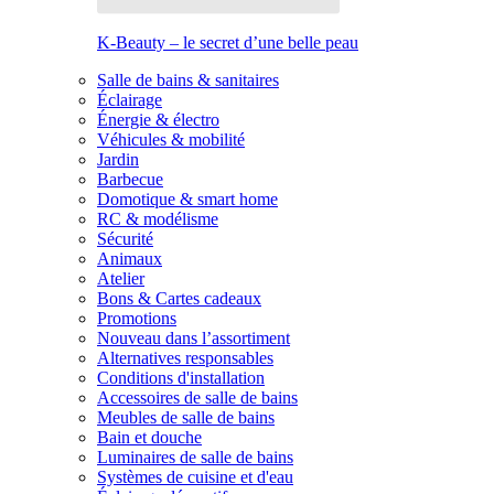
K-Beauty – le secret d’une belle peau
Salle de bains & sanitaires
Éclairage
Énergie & électro
Véhicules & mobilité
Jardin
Barbecue
Domotique & smart home
RC & modélisme
Sécurité
Animaux
Atelier
Bons & Cartes cadeaux
Promotions
Nouveau dans l’assortiment
Alternatives responsables
Conditions d'installation
Accessoires de salle de bains
Meubles de salle de bains
Bain et douche
Luminaires de salle de bains
Systèmes de cuisine et d'eau