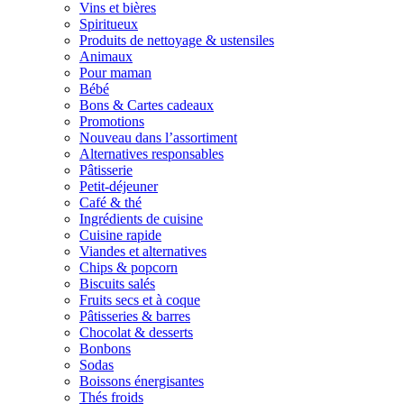
Vins et bières
Spiritueux
Produits de nettoyage & ustensiles
Animaux
Pour maman
Bébé
Bons & Cartes cadeaux
Promotions
Nouveau dans l’assortiment
Alternatives responsables
Pâtisserie
Petit-déjeuner
Café & thé
Ingrédients de cuisine
Cuisine rapide
Viandes et alternatives
Chips & popcorn
Biscuits salés
Fruits secs et à coque
Pâtisseries & barres
Chocolat & desserts
Bonbons
Sodas
Boissons énergisantes
Thés froids