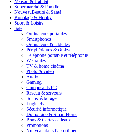
Maison & Habitat
Supermarché & Famille
Nouveau
Beauté & Santé
Bricolage & Hobby
Sport & Loisirs
Sale
Ordinateurs portables
Smartphones
Ordinateurs & tablettes
Périphériques & câbles
Téléphone portable et téléphonie
Wearables
TV & home cinéma
Photo & vidéo
Audio
Gaming
Composants PC
Réseau & serveurs
Son & éclairage
Logiciels
Sécurité informatique
Domotique & Smart Home
Bons & Cartes cadeaux
Promotions
Nouveau dans l’assortiment