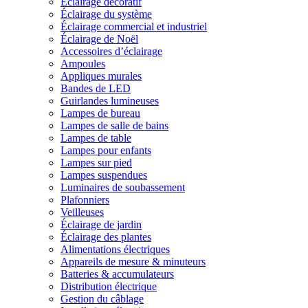
Éclairage décoratif
Éclairage du système
Éclairage commercial et industriel
Éclairage de Noël
Accessoires d’éclairage
Ampoules
Appliques murales
Bandes de LED
Guirlandes lumineuses
Lampes de bureau
Lampes de salle de bains
Lampes de table
Lampes pour enfants
Lampes sur pied
Lampes suspendues
Luminaires de soubassement
Plafonniers
Veilleuses
Éclairage de jardin
Éclairage des plantes
Alimentations électriques
Appareils de mesure & minuteurs
Batteries & accumulateurs
Distribution électrique
Gestion du câblage