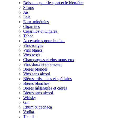
Boissons pour le sport et le bien-être
Sirops
Jus
Lait
Eaux minérales
Cigarettes
Cigarillos & Cigares
Tabac
Accessoires pour le tabac
Vins rouges
Vins blancs
Vins rosés
Champagnes et vins mousseux
Vins doux et de dessert
Bières blondes
Vins sans alcool
Bières artisanales et spéciales
Bières blanches
Bières mèlangées et cidres
Bières sans alcool
Whisky
Gin
Rhum & cachaça
Vodka
Tequila