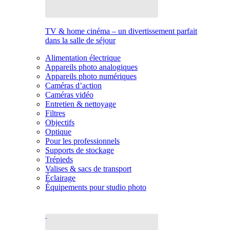
TV & home cinéma – un divertissement parfait
dans la salle de séjour
Alimentation électrique
Appareils photo analogiques
Appareils photo numériques
Caméras d’action
Caméras vidéo
Entretien & nettoyage
Filtres
Objectifs
Optique
Pour les professionnels
Supports de stockage
Trépieds
Valises & sacs de transport
Éclairage
Équipements pour studio photo