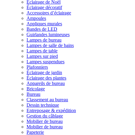
Éclairage de Noël
Éclairage décoratif
Accessoires d’éclairage
Ampoules
Appliques murales
Bandes de LED
Guirlandes lumineuses
Lampes de bureau
Lampes de salle de bains
Lampes de table
Lampes sur pied
Lampes suspendues
Plafonniers
Éclairage de jardin
Éclairage des plantes
Appareils de bureau
Bricolage
Bureau
Classement au bureau
Dessin technique
Entreposage & expédition
Gestion du câblage
Mobilier de bureau
Mobilier de bureau
Papeterie