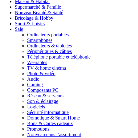
Maison & Habitat
Supermarché & Famille
Nouveau
Beauté & Santé
Bricolage & Hobby
Sport & Loisirs
Sale
Ordinateurs portables
Smartphones
Ordinateurs & tablettes
Périphériques & câbles
Téléphone portable et téléphonie
Wearables
TV & home cinéma
Photo & vidéo
Audio
Gaming
Composants PC
Réseau & serveurs
Son & éclairage
Logiciels
Sécurité informatique
Domotique & Smart Home
Bons & Cartes cadeaux
Promotions
Nouveau dans l’assortiment