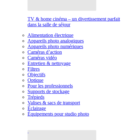
TV & home cinéma – un divertissement parfait
dans la salle de séjour
Alimentation électrique
Appareils photo analogiques
Appareils photo numériques
Caméras d’action
Caméras vidéo
Entretien & nettoyage
Filtres
Objectifs
Optique
Pour les professionnels
Supports de stockage
Trépieds
Valises & sacs de transport
Éclairage
Équipements pour studio photo