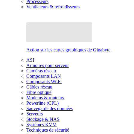
Processeurs
Ventilateurs & refroidisseurs
Action sur les cartes graphiques de Gigabyte
ASI
Armoires pour serveur
Caméras réseau
Composants LAN
Composants Wi-Fi
Câbles réseau
Fibre optique
Modems & routeurs
Powerline (CPL)
Sauvegarde des données
Serveurs
Stockage & NAS
Systèmes KVM
Techniques de sécurité