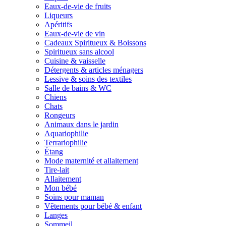
Eaux-de-vie de fruits
Liqueurs
Apéritifs
Eaux-de-vie de vin
Cadeaux Spiritueux & Boissons
Spiritueux sans alcool
Cuisine & vaisselle
Détergents & articles ménagers
Lessive & soins des textiles
Salle de bains & WC
Chiens
Chats
Rongeurs
Animaux dans le jardin
Aquariophilie
Terrariophilie
Étang
Mode maternité et allaitement
Tire-lait
Allaitement
Mon bébé
Soins pour maman
Vêtements pour bébé & enfant
Langes
Sommeil