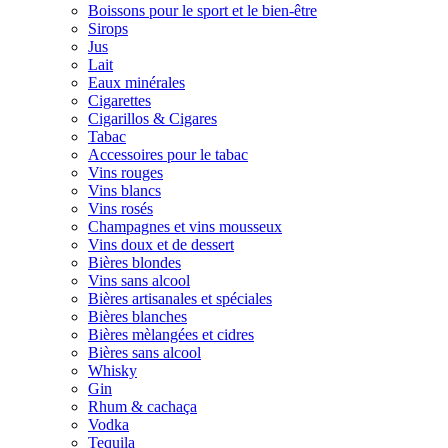
Boissons pour le sport et le bien-être
Sirops
Jus
Lait
Eaux minérales
Cigarettes
Cigarillos & Cigares
Tabac
Accessoires pour le tabac
Vins rouges
Vins blancs
Vins rosés
Champagnes et vins mousseux
Vins doux et de dessert
Bières blondes
Vins sans alcool
Bières artisanales et spéciales
Bières blanches
Bières mèlangées et cidres
Bières sans alcool
Whisky
Gin
Rhum & cachaça
Vodka
Tequila