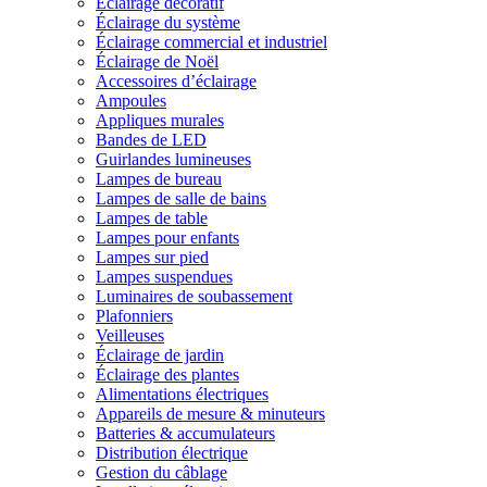
Éclairage décoratif
Éclairage du système
Éclairage commercial et industriel
Éclairage de Noël
Accessoires d’éclairage
Ampoules
Appliques murales
Bandes de LED
Guirlandes lumineuses
Lampes de bureau
Lampes de salle de bains
Lampes de table
Lampes pour enfants
Lampes sur pied
Lampes suspendues
Luminaires de soubassement
Plafonniers
Veilleuses
Éclairage de jardin
Éclairage des plantes
Alimentations électriques
Appareils de mesure & minuteurs
Batteries & accumulateurs
Distribution électrique
Gestion du câblage