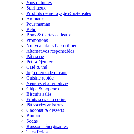
Vins et bières
Spiritueux
Produits de nettoyage & ustensiles
Animaux
Pour maman
Bébé
Bons & Cartes cadeaux
Promotions
Nouveau dans l’assortiment
Alternatives responsables
Pâtisserie
Petit-déjeuner
Café & thé
Ingrédients de cuisine
Cuisine rapide
Viandes et alternatives
Chips & popcorn
Biscuits salés
Fruits secs et à coque
Pâtisseries & barres
Chocolat & desserts
Bonbons
Sodas
Boissons énergisantes
Thés froids