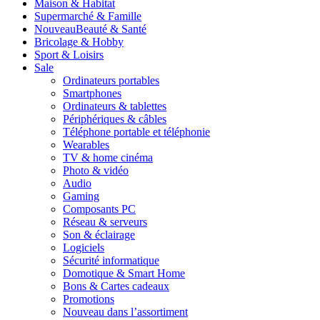
Maison & Habitat
Supermarché & Famille
Nouveau
Beauté & Santé
Bricolage & Hobby
Sport & Loisirs
Sale
Ordinateurs portables
Smartphones
Ordinateurs & tablettes
Périphériques & câbles
Téléphone portable et téléphonie
Wearables
TV & home cinéma
Photo & vidéo
Audio
Gaming
Composants PC
Réseau & serveurs
Son & éclairage
Logiciels
Sécurité informatique
Domotique & Smart Home
Bons & Cartes cadeaux
Promotions
Nouveau dans l’assortiment