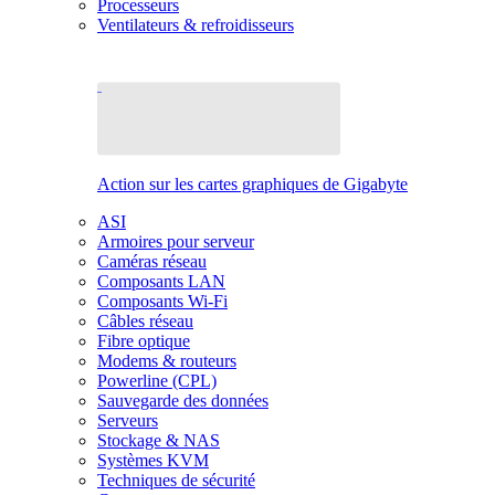
Processeurs
Ventilateurs & refroidisseurs
Action sur les cartes graphiques de Gigabyte
ASI
Armoires pour serveur
Caméras réseau
Composants LAN
Composants Wi-Fi
Câbles réseau
Fibre optique
Modems & routeurs
Powerline (CPL)
Sauvegarde des données
Serveurs
Stockage & NAS
Systèmes KVM
Techniques de sécurité