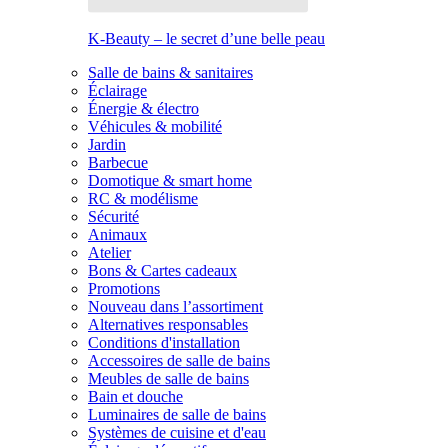
K-Beauty – le secret d’une belle peau
Salle de bains & sanitaires
Éclairage
Énergie & électro
Véhicules & mobilité
Jardin
Barbecue
Domotique & smart home
RC & modélisme
Sécurité
Animaux
Atelier
Bons & Cartes cadeaux
Promotions
Nouveau dans l’assortiment
Alternatives responsables
Conditions d'installation
Accessoires de salle de bains
Meubles de salle de bains
Bain et douche
Luminaires de salle de bains
Systèmes de cuisine et d'eau