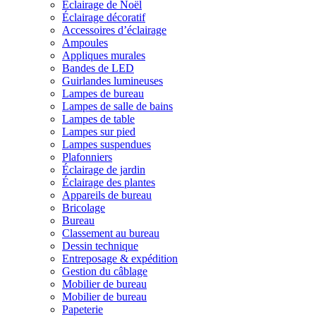
Éclairage de Noël
Éclairage décoratif
Accessoires d’éclairage
Ampoules
Appliques murales
Bandes de LED
Guirlandes lumineuses
Lampes de bureau
Lampes de salle de bains
Lampes de table
Lampes sur pied
Lampes suspendues
Plafonniers
Éclairage de jardin
Éclairage des plantes
Appareils de bureau
Bricolage
Bureau
Classement au bureau
Dessin technique
Entreposage & expédition
Gestion du câblage
Mobilier de bureau
Mobilier de bureau
Papeterie