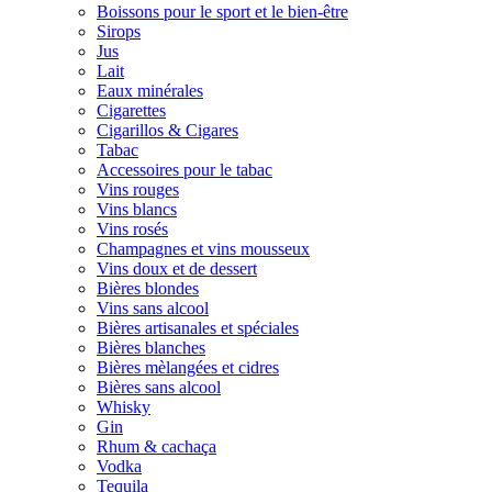
Boissons pour le sport et le bien-être
Sirops
Jus
Lait
Eaux minérales
Cigarettes
Cigarillos & Cigares
Tabac
Accessoires pour le tabac
Vins rouges
Vins blancs
Vins rosés
Champagnes et vins mousseux
Vins doux et de dessert
Bières blondes
Vins sans alcool
Bières artisanales et spéciales
Bières blanches
Bières mèlangées et cidres
Bières sans alcool
Whisky
Gin
Rhum & cachaça
Vodka
Tequila