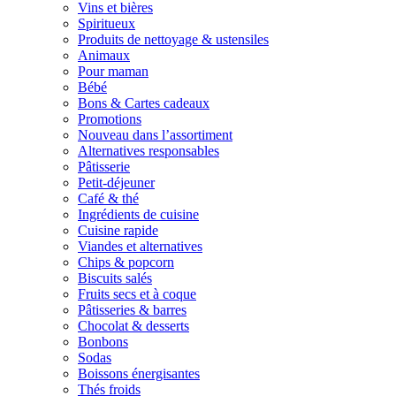
Vins et bières
Spiritueux
Produits de nettoyage & ustensiles
Animaux
Pour maman
Bébé
Bons & Cartes cadeaux
Promotions
Nouveau dans l’assortiment
Alternatives responsables
Pâtisserie
Petit-déjeuner
Café & thé
Ingrédients de cuisine
Cuisine rapide
Viandes et alternatives
Chips & popcorn
Biscuits salés
Fruits secs et à coque
Pâtisseries & barres
Chocolat & desserts
Bonbons
Sodas
Boissons énergisantes
Thés froids