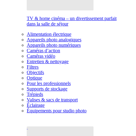
TV & home cinéma – un divertissement parfait
dans la salle de séjour
Alimentation électrique
Appareils photo analogiques
Appareils photo numériques
Caméras d’action
Caméras vidéo
Entretien & nettoyage
Filtres
Objectifs
Optique
Pour les professionnels
Supports de stockage
Trépieds
Valises & sacs de transport
Éclairage
Équipements pour studio photo