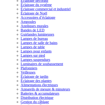
Éclairage décoratif
Éclairage du système
Éclairage commercial et industriel
Éclairage de Noël
Accessoires d’éclairage
Ampoules
Appliques murales
Bandes de LED
Guirlandes lumineuses
Lampes de bureau
Lampes de salle de bains
Lampes de table
Lampes pour enfants
Lampes sur pied
Lampes suspendues
Luminaires de soubassement
Plafonniers
Veilleuses
Éclairage de jardin
Éclairage des plantes
Alimentations électriques
Appareils de mesure & minuteurs
Batteries & accumulateurs
Distribution électrique
Gestion du câblage