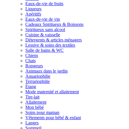
Eaux-de-vie de fruits
Liqueurs
Apéritifs
Eaux-de-vie de vin
Cadeaux Spiritueux & Boissons
Spiritueux sans alcool
Cuisine & vaisselle
Détergents & articles ménagers
Lessive & soins des textiles
Salle de bains & WC
Chiens
Chats
Rongeurs
Animaux dans le jardin
Aquariophilie
Terrariophilie
Étang
Mode maternité et allaitement
Tire-lait
Allaitement
Mon bébé
Soins pour maman
Vêtements pour bébé & enfant
Langes
Sommeil