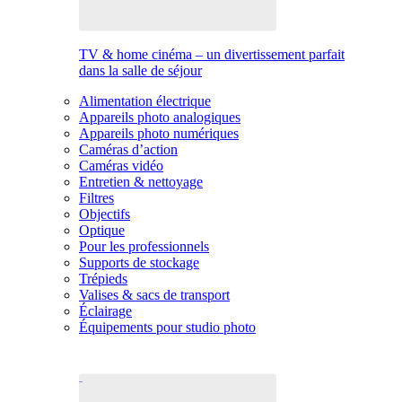
TV & home cinéma – un divertissement parfait
dans la salle de séjour
Alimentation électrique
Appareils photo analogiques
Appareils photo numériques
Caméras d’action
Caméras vidéo
Entretien & nettoyage
Filtres
Objectifs
Optique
Pour les professionnels
Supports de stockage
Trépieds
Valises & sacs de transport
Éclairage
Équipements pour studio photo