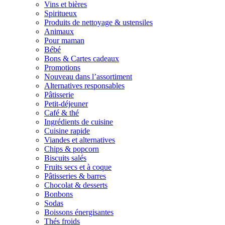
Vins et bières
Spiritueux
Produits de nettoyage & ustensiles
Animaux
Pour maman
Bébé
Bons & Cartes cadeaux
Promotions
Nouveau dans l’assortiment
Alternatives responsables
Pâtisserie
Petit-déjeuner
Café & thé
Ingrédients de cuisine
Cuisine rapide
Viandes et alternatives
Chips & popcorn
Biscuits salés
Fruits secs et à coque
Pâtisseries & barres
Chocolat & desserts
Bonbons
Sodas
Boissons énergisantes
Thés froids