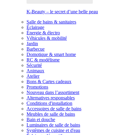
K-Beauty – le secret d’une belle peau
Salle de bains & sanitaires
Éclairage
Énergie & électro
Véhicules & mobilité
Jardin
Barbecue
Domotique & smart home
RC & modélisme
Sécurité
Animaux
Atelier
Bons & Cartes cadeaux
Promotions
Nouveau dans l’assortiment
Alternatives responsables
Conditions d'installation
Accessoires de salle de bains
Meubles de salle de bains
Bain et douche
Luminaires de salle de bains
Systèmes de cuisine et d'eau