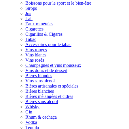
Boissons pour le sport et le bien-être
Sirops
Jus
Lait
Eaux minérales
Cigarettes
Cigarillos & Cigares
Tabac
Accessoires pour le tabac
Vins rouges
Vins blancs
Vins rosés
Champagnes et vins mousseux
Vins doux et de dessert
Bières blondes
Vins sans alcool
Bières artisanales et spéciales
Bières blanches
Bières mèlangées et cidres
Bières sans alcool
Whisky
Gin
Rhum & cachaça
Vodka
Tequila