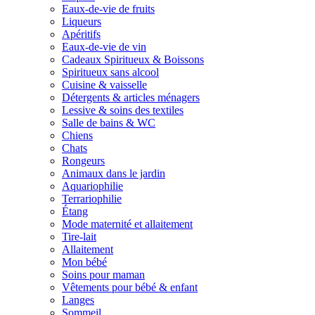
Eaux-de-vie de fruits
Liqueurs
Apéritifs
Eaux-de-vie de vin
Cadeaux Spiritueux & Boissons
Spiritueux sans alcool
Cuisine & vaisselle
Détergents & articles ménagers
Lessive & soins des textiles
Salle de bains & WC
Chiens
Chats
Rongeurs
Animaux dans le jardin
Aquariophilie
Terrariophilie
Étang
Mode maternité et allaitement
Tire-lait
Allaitement
Mon bébé
Soins pour maman
Vêtements pour bébé & enfant
Langes
Sommeil