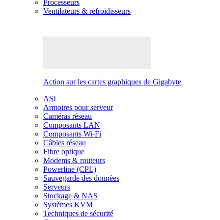
Processeurs
Ventilateurs & refroidisseurs
Action sur les cartes graphiques de Gigabyte
ASI
Armoires pour serveur
Caméras réseau
Composants LAN
Composants Wi-Fi
Câbles réseau
Fibre optique
Modems & routeurs
Powerline (CPL)
Sauvegarde des données
Serveurs
Stockage & NAS
Systèmes KVM
Techniques de sécurité