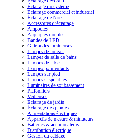
Éclairage décoratif
Éclairage du système
Éclairage commercial et industriel
Éclairage de Noël
Accessoires d’éclairage
Ampoules
Appliques murales
Bandes de LED
Guirlandes lumineuses
Lampes de bureau
Lampes de salle de bains
Lampes de table
Lampes pour enfants
Lampes sur pied
Lampes suspendues
Luminaires de soubassement
Plafonniers
Veilleuses
Éclairage de jardin
Éclairage des plantes
Alimentations électriques
Appareils de mesure & minuteurs
Batteries & accumulateurs
Distribution électrique
Gestion du câblage