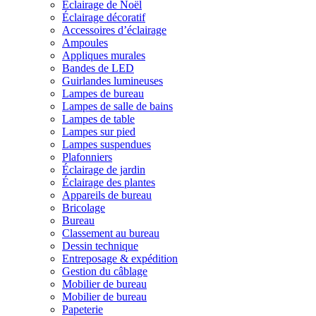
Éclairage de Noël
Éclairage décoratif
Accessoires d’éclairage
Ampoules
Appliques murales
Bandes de LED
Guirlandes lumineuses
Lampes de bureau
Lampes de salle de bains
Lampes de table
Lampes sur pied
Lampes suspendues
Plafonniers
Éclairage de jardin
Éclairage des plantes
Appareils de bureau
Bricolage
Bureau
Classement au bureau
Dessin technique
Entreposage & expédition
Gestion du câblage
Mobilier de bureau
Mobilier de bureau
Papeterie