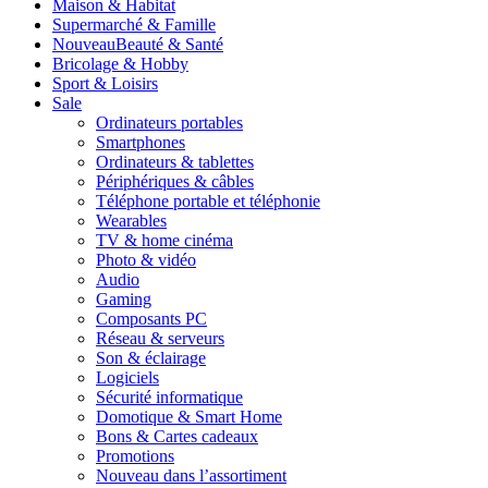
Maison & Habitat
Supermarché & Famille
Nouveau
Beauté & Santé
Bricolage & Hobby
Sport & Loisirs
Sale
Ordinateurs portables
Smartphones
Ordinateurs & tablettes
Périphériques & câbles
Téléphone portable et téléphonie
Wearables
TV & home cinéma
Photo & vidéo
Audio
Gaming
Composants PC
Réseau & serveurs
Son & éclairage
Logiciels
Sécurité informatique
Domotique & Smart Home
Bons & Cartes cadeaux
Promotions
Nouveau dans l’assortiment