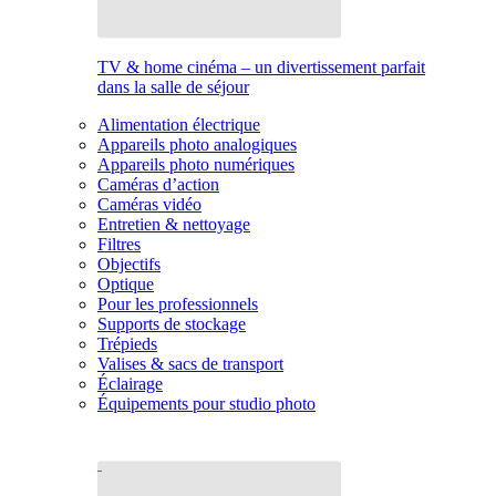
TV & home cinéma – un divertissement parfait
dans la salle de séjour
Alimentation électrique
Appareils photo analogiques
Appareils photo numériques
Caméras d’action
Caméras vidéo
Entretien & nettoyage
Filtres
Objectifs
Optique
Pour les professionnels
Supports de stockage
Trépieds
Valises & sacs de transport
Éclairage
Équipements pour studio photo