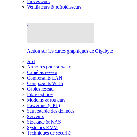
Processeurs
Ventilateurs & refroidisseurs
Action sur les cartes graphiques de Gigabyte
ASI
Armoires pour serveur
Caméras réseau
Composants LAN
Composants Wi-Fi
Câbles réseau
Fibre optique
Modems & routeurs
Powerline (CPL)
Sauvegarde des données
Serveurs
Stockage & NAS
Systèmes KVM
Techniques de sécurité