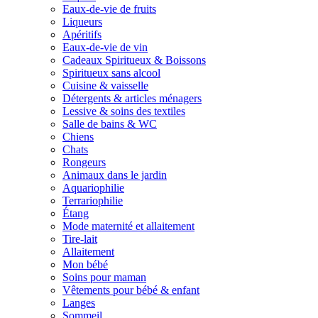
Eaux-de-vie de fruits
Liqueurs
Apéritifs
Eaux-de-vie de vin
Cadeaux Spiritueux & Boissons
Spiritueux sans alcool
Cuisine & vaisselle
Détergents & articles ménagers
Lessive & soins des textiles
Salle de bains & WC
Chiens
Chats
Rongeurs
Animaux dans le jardin
Aquariophilie
Terrariophilie
Étang
Mode maternité et allaitement
Tire-lait
Allaitement
Mon bébé
Soins pour maman
Vêtements pour bébé & enfant
Langes
Sommeil