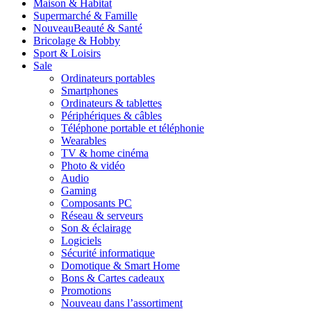
Maison & Habitat
Supermarché & Famille
Nouveau
Beauté & Santé
Bricolage & Hobby
Sport & Loisirs
Sale
Ordinateurs portables
Smartphones
Ordinateurs & tablettes
Périphériques & câbles
Téléphone portable et téléphonie
Wearables
TV & home cinéma
Photo & vidéo
Audio
Gaming
Composants PC
Réseau & serveurs
Son & éclairage
Logiciels
Sécurité informatique
Domotique & Smart Home
Bons & Cartes cadeaux
Promotions
Nouveau dans l’assortiment