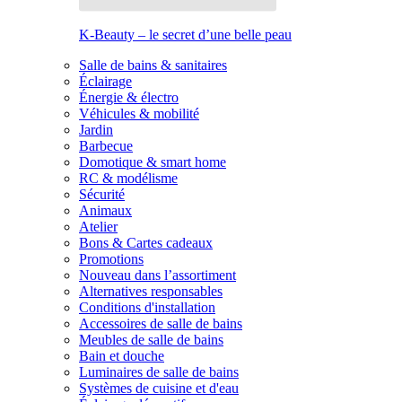
K-Beauty – le secret d’une belle peau
Salle de bains & sanitaires
Éclairage
Énergie & électro
Véhicules & mobilité
Jardin
Barbecue
Domotique & smart home
RC & modélisme
Sécurité
Animaux
Atelier
Bons & Cartes cadeaux
Promotions
Nouveau dans l’assortiment
Alternatives responsables
Conditions d'installation
Accessoires de salle de bains
Meubles de salle de bains
Bain et douche
Luminaires de salle de bains
Systèmes de cuisine et d'eau