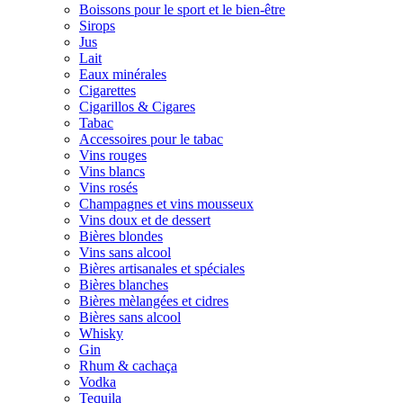
Boissons pour le sport et le bien-être
Sirops
Jus
Lait
Eaux minérales
Cigarettes
Cigarillos & Cigares
Tabac
Accessoires pour le tabac
Vins rouges
Vins blancs
Vins rosés
Champagnes et vins mousseux
Vins doux et de dessert
Bières blondes
Vins sans alcool
Bières artisanales et spéciales
Bières blanches
Bières mèlangées et cidres
Bières sans alcool
Whisky
Gin
Rhum & cachaça
Vodka
Tequila