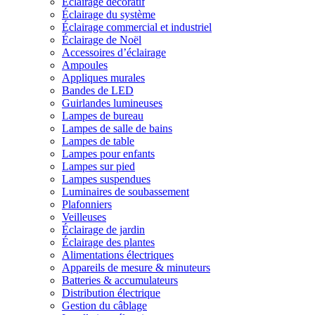
Éclairage décoratif
Éclairage du système
Éclairage commercial et industriel
Éclairage de Noël
Accessoires d’éclairage
Ampoules
Appliques murales
Bandes de LED
Guirlandes lumineuses
Lampes de bureau
Lampes de salle de bains
Lampes de table
Lampes pour enfants
Lampes sur pied
Lampes suspendues
Luminaires de soubassement
Plafonniers
Veilleuses
Éclairage de jardin
Éclairage des plantes
Alimentations électriques
Appareils de mesure & minuteurs
Batteries & accumulateurs
Distribution électrique
Gestion du câblage