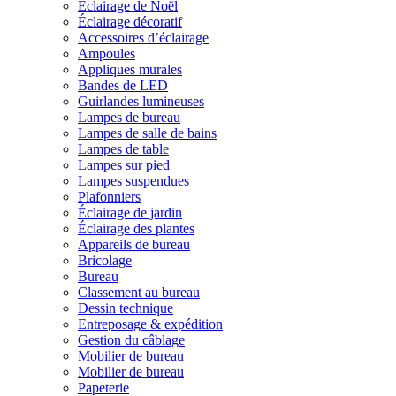
Éclairage de Noël
Éclairage décoratif
Accessoires d’éclairage
Ampoules
Appliques murales
Bandes de LED
Guirlandes lumineuses
Lampes de bureau
Lampes de salle de bains
Lampes de table
Lampes sur pied
Lampes suspendues
Plafonniers
Éclairage de jardin
Éclairage des plantes
Appareils de bureau
Bricolage
Bureau
Classement au bureau
Dessin technique
Entreposage & expédition
Gestion du câblage
Mobilier de bureau
Mobilier de bureau
Papeterie