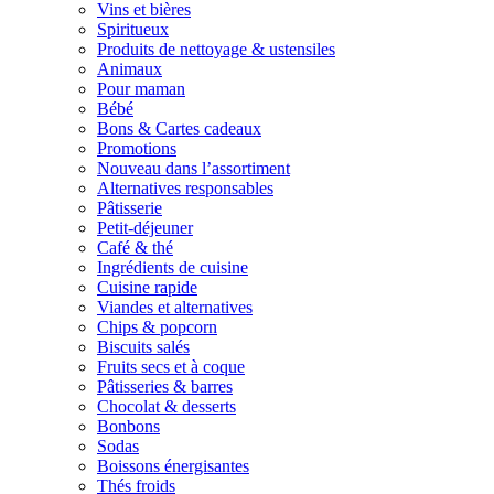
Vins et bières
Spiritueux
Produits de nettoyage & ustensiles
Animaux
Pour maman
Bébé
Bons & Cartes cadeaux
Promotions
Nouveau dans l’assortiment
Alternatives responsables
Pâtisserie
Petit-déjeuner
Café & thé
Ingrédients de cuisine
Cuisine rapide
Viandes et alternatives
Chips & popcorn
Biscuits salés
Fruits secs et à coque
Pâtisseries & barres
Chocolat & desserts
Bonbons
Sodas
Boissons énergisantes
Thés froids