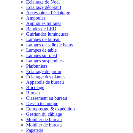
Éclairage de Noël
Éclairage décoratif
Accessoires d’éclairage
Ampoules
Appliques murales
Bandes de LED
Guirlandes lumineuses
Lampes de bureau
Lampes de salle de bains
Lampes de table
Lampes sur pied
Lampes suspendues
Plafonniers
Éclairage de jardin
Éclairage des plantes
Appareils de bureau
Bricolage
Bureau
Classement au bureau
Dessin technique
Entreposage & expédition
Gestion du câblage
Mobilier de bureau
Mobilier de bureau
Papeterie