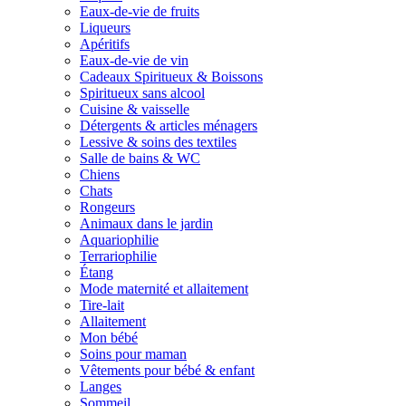
Eaux-de-vie de fruits
Liqueurs
Apéritifs
Eaux-de-vie de vin
Cadeaux Spiritueux & Boissons
Spiritueux sans alcool
Cuisine & vaisselle
Détergents & articles ménagers
Lessive & soins des textiles
Salle de bains & WC
Chiens
Chats
Rongeurs
Animaux dans le jardin
Aquariophilie
Terrariophilie
Étang
Mode maternité et allaitement
Tire-lait
Allaitement
Mon bébé
Soins pour maman
Vêtements pour bébé & enfant
Langes
Sommeil