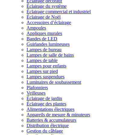
Éclairage décoratif
Éclairage du système
Éclairage commercial et industriel
Éclairage de Noël
Accessoires d’éclairage
Ampoules
Appliques murales
Bandes de LED
Guirlandes lumineuses
Lampes de bureau
Lampes de salle de bains
Lampes de table
Lampes pour enfants
Lampes sur pied
Lampes suspendues
Luminaires de soubassement
Plafonniers
Veilleuses
Éclairage de jardin
Éclairage des plantes
Alimentations électriques
Appareils de mesure & minuteurs
Batteries & accumulateurs
Distribution électrique
Gestion du câblage