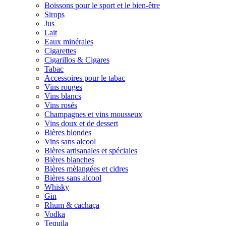
Boissons pour le sport et le bien-être
Sirops
Jus
Lait
Eaux minérales
Cigarettes
Cigarillos & Cigares
Tabac
Accessoires pour le tabac
Vins rouges
Vins blancs
Vins rosés
Champagnes et vins mousseux
Vins doux et de dessert
Bières blondes
Vins sans alcool
Bières artisanales et spéciales
Bières blanches
Bières mèlangées et cidres
Bières sans alcool
Whisky
Gin
Rhum & cachaça
Vodka
Tequila