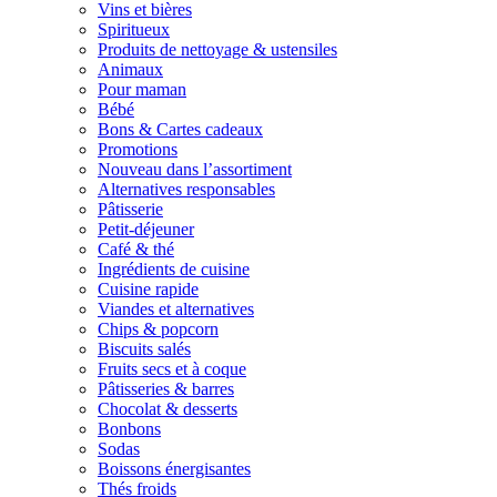
Vins et bières
Spiritueux
Produits de nettoyage & ustensiles
Animaux
Pour maman
Bébé
Bons & Cartes cadeaux
Promotions
Nouveau dans l’assortiment
Alternatives responsables
Pâtisserie
Petit-déjeuner
Café & thé
Ingrédients de cuisine
Cuisine rapide
Viandes et alternatives
Chips & popcorn
Biscuits salés
Fruits secs et à coque
Pâtisseries & barres
Chocolat & desserts
Bonbons
Sodas
Boissons énergisantes
Thés froids