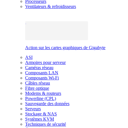
Processeurs
Ventilateurs & refroidisseurs
Action sur les cartes graphiques de Gigabyte
ASI
Armoires pour serveur
Caméras réseau
Composants LAN
Composants Wi-Fi
Câbles réseau
Fibre optique
Modems & routeurs
Powerline (CPL)
Sauvegarde des données
Serveurs
Stockage & NAS
Systèmes KVM
Techniques de sécurité