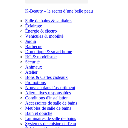
K-Beauty – le secret d’une belle peau
Salle de bains & sanitaires
Éclairage
Énergie & électro
Véhicules & mobilité
Jardin
Barbecue
Domotique & smart home
RC & modélisme
Sécurité
Animaux
Atelier
Bons & Cartes cadeaux
Promotions
Nouveau dans l’assortiment
Alternatives responsables
Conditions d'installation
Accessoires de salle de bains
Meubles de salle de bains
Bain et douche
Luminaires de salle de bains
Systèmes de cuisine et d'eau