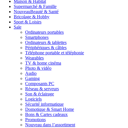
Maison & Habitat
Supermarché & Famille
Nouveau
Beauté & Santé
Bricolage & Hobby
Sport & Loisirs
Sale
Ordinateurs portables
Smartphones
Ordinateurs & tablettes
Périphériques & câbles
Téléphone portable et téléphonie
Wearables
TV & home cinéma
Photo & vidéo
Audio
Gaming
Composants PC
Réseau & serveurs
Son & éclairage
Logiciels
Sécurité informatique
Domotique & Smart Home
Bons & Cartes cadeaux
Promotions
Nouveau dans l’assortiment