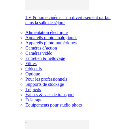
TV & home cinéma – un divertissement parfait
dans la salle de séjour
Alimentation électrique
Appareils photo analogiques
Appareils photo numériques
Caméras d’action
Caméras vidéo
Entretien & nettoyage
Filtres
Objectifs
Optique
Pour les professionnels
Supports de stockage
Trépieds
Valises & sacs de transport
Éclairage
Équipements pour studio photo