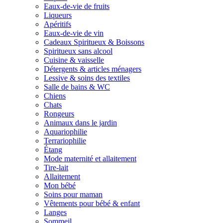
Eaux-de-vie de fruits
Liqueurs
Apéritifs
Eaux-de-vie de vin
Cadeaux Spiritueux & Boissons
Spiritueux sans alcool
Cuisine & vaisselle
Détergents & articles ménagers
Lessive & soins des textiles
Salle de bains & WC
Chiens
Chats
Rongeurs
Animaux dans le jardin
Aquariophilie
Terrariophilie
Étang
Mode maternité et allaitement
Tire-lait
Allaitement
Mon bébé
Soins pour maman
Vêtements pour bébé & enfant
Langes
Sommeil