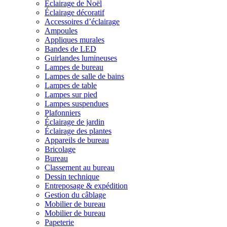
Éclairage de Noël
Éclairage décoratif
Accessoires d’éclairage
Ampoules
Appliques murales
Bandes de LED
Guirlandes lumineuses
Lampes de bureau
Lampes de salle de bains
Lampes de table
Lampes sur pied
Lampes suspendues
Plafonniers
Éclairage de jardin
Éclairage des plantes
Appareils de bureau
Bricolage
Bureau
Classement au bureau
Dessin technique
Entreposage & expédition
Gestion du câblage
Mobilier de bureau
Mobilier de bureau
Papeterie