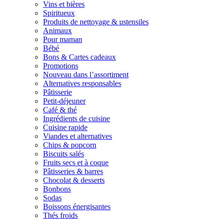
Vins et bières
Spiritueux
Produits de nettoyage & ustensiles
Animaux
Pour maman
Bébé
Bons & Cartes cadeaux
Promotions
Nouveau dans l’assortiment
Alternatives responsables
Pâtisserie
Petit-déjeuner
Café & thé
Ingrédients de cuisine
Cuisine rapide
Viandes et alternatives
Chips & popcorn
Biscuits salés
Fruits secs et à coque
Pâtisseries & barres
Chocolat & desserts
Bonbons
Sodas
Boissons énergisantes
Thés froids