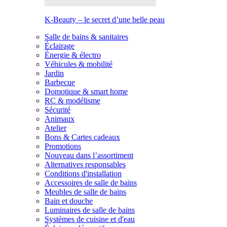
K-Beauty – le secret d’une belle peau
Salle de bains & sanitaires
Éclairage
Énergie & électro
Véhicules & mobilité
Jardin
Barbecue
Domotique & smart home
RC & modélisme
Sécurité
Animaux
Atelier
Bons & Cartes cadeaux
Promotions
Nouveau dans l’assortiment
Alternatives responsables
Conditions d'installation
Accessoires de salle de bains
Meubles de salle de bains
Bain et douche
Luminaires de salle de bains
Systèmes de cuisine et d'eau