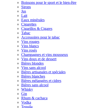
Boissons pour le sport et le bien-être
Sirops
Jus
Lait
Eaux minérales
Cigarettes
Cigarillos & Cigares
Tabac
Accessoires pour le tabac
Vins rouges
Vins blancs
Vins rosés
Champagnes et vins mousseux
Vins doux et de dessert
Bières blondes
Vins sans alcool
Bières artisanales et spéciales
Bières blanches
Bières mèlangées et cidres
Bières sans alcool
Whisky
Gin
Rhum & cachaça
Vodka
Tequila