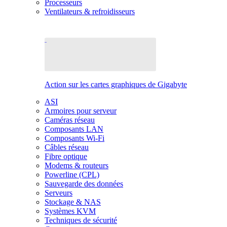
Processeurs
Ventilateurs & refroidisseurs
Action sur les cartes graphiques de Gigabyte
ASI
Armoires pour serveur
Caméras réseau
Composants LAN
Composants Wi-Fi
Câbles réseau
Fibre optique
Modems & routeurs
Powerline (CPL)
Sauvegarde des données
Serveurs
Stockage & NAS
Systèmes KVM
Techniques de sécurité