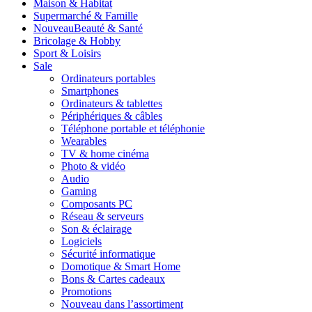
Maison & Habitat
Supermarché & Famille
Nouveau
Beauté & Santé
Bricolage & Hobby
Sport & Loisirs
Sale
Ordinateurs portables
Smartphones
Ordinateurs & tablettes
Périphériques & câbles
Téléphone portable et téléphonie
Wearables
TV & home cinéma
Photo & vidéo
Audio
Gaming
Composants PC
Réseau & serveurs
Son & éclairage
Logiciels
Sécurité informatique
Domotique & Smart Home
Bons & Cartes cadeaux
Promotions
Nouveau dans l’assortiment