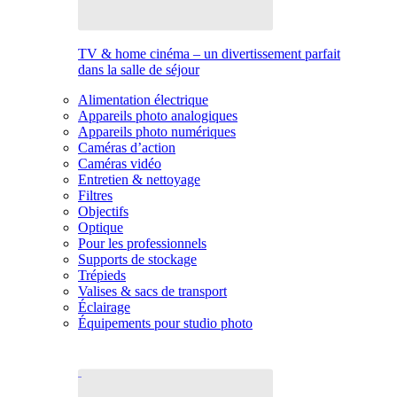
TV & home cinéma – un divertissement parfait
dans la salle de séjour
Alimentation électrique
Appareils photo analogiques
Appareils photo numériques
Caméras d’action
Caméras vidéo
Entretien & nettoyage
Filtres
Objectifs
Optique
Pour les professionnels
Supports de stockage
Trépieds
Valises & sacs de transport
Éclairage
Équipements pour studio photo