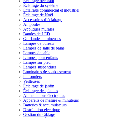
Éclairage décoratif
Éclairage du système
Éclairage commercial et industriel
Éclairage de Noël
Accessoires d’éclairage
Ampoules
Appliques murales
Bandes de LED
Guirlandes lumineuses
Lampes de bureau
Lampes de salle de bains
Lampes de table
Lampes pour enfants
Lampes sur pied
Lampes suspendues
Luminaires de soubassement
Plafonniers
Veilleuses
Éclairage de jardin
Éclairage des plantes
Alimentations électriques
Appareils de mesure & minuteurs
Batteries & accumulateurs
Distribution électrique
Gestion du câblage