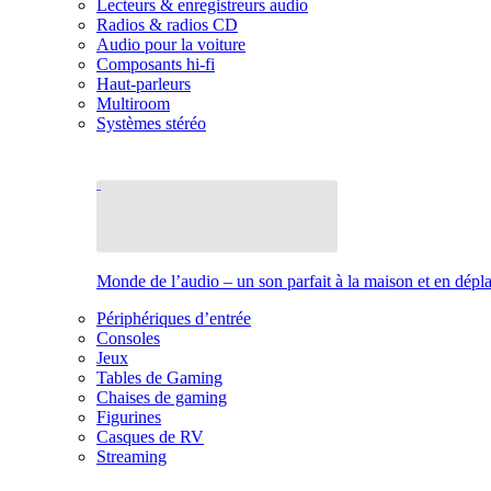
Lecteurs & enregistreurs audio
Radios & radios CD
Audio pour la voiture
Composants hi-fi
Haut-parleurs
Multiroom
Systèmes stéréo
Monde de l’audio – un son parfait à la maison et en dép
Périphériques d’entrée
Consoles
Jeux
Tables de Gaming
Chaises de gaming
Figurines
Casques de RV
Streaming