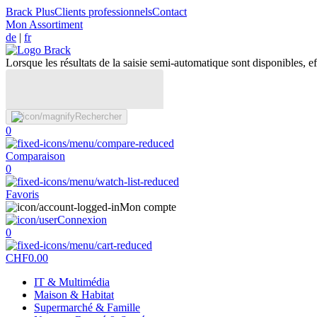
Brack Plus
Clients professionnels
Contact
Mon Assortiment
de
|
fr
Lorsque les résultats de la saisie semi-automatique sont disponibles, eff
Rechercher
0
Comparaison
0
Favoris
Mon compte
Connexion
0
CHF
0.00
IT & Multimédia
Maison & Habitat
Supermarché & Famille