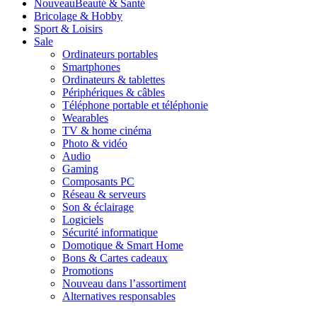
Nouveau
Beauté & Santé
Bricolage & Hobby
Sport & Loisirs
Sale
Ordinateurs portables
Smartphones
Ordinateurs & tablettes
Périphériques & câbles
Téléphone portable et téléphonie
Wearables
TV & home cinéma
Photo & vidéo
Audio
Gaming
Composants PC
Réseau & serveurs
Son & éclairage
Logiciels
Sécurité informatique
Domotique & Smart Home
Bons & Cartes cadeaux
Promotions
Nouveau dans l’assortiment
Alternatives responsables