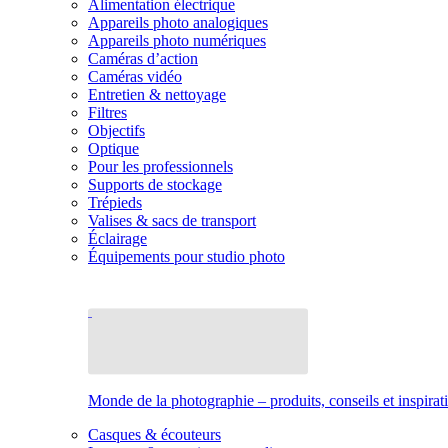
Alimentation électrique
Appareils photo analogiques
Appareils photo numériques
Caméras d’action
Caméras vidéo
Entretien & nettoyage
Filtres
Objectifs
Optique
Pour les professionnels
Supports de stockage
Trépieds
Valises & sacs de transport
Éclairage
Équipements pour studio photo
Monde de la photographie – produits, conseils et inspirat
Casques & écouteurs