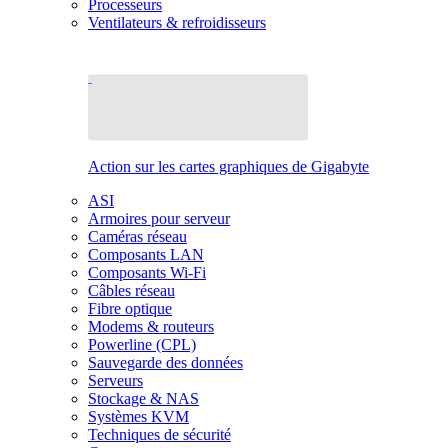
Processeurs
Ventilateurs & refroidisseurs
Action sur les cartes graphiques de Gigabyte
ASI
Armoires pour serveur
Caméras réseau
Composants LAN
Composants Wi-Fi
Câbles réseau
Fibre optique
Modems & routeurs
Powerline (CPL)
Sauvegarde des données
Serveurs
Stockage & NAS
Systèmes KVM
Techniques de sécurité