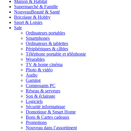
Maison & Habitat
Supermarché & Famille
Nouveau
Beauté & Santé
Bricolage & Hobby
Sport & Loisirs
Sale
Ordinateurs portables
Smartphones
Ordinateurs & tablettes
Périphériques & câbles
Téléphone portable et téléphonie
Wearables
TV & home cinéma
Photo & vidéo
Audio
Gaming
Composants PC
Réseau & serveurs
Son & éclairage
Logiciels
Sécurité informatique
Domotique & Smart Home
Bons & Cartes cadeaux
Promotions
Nouveau dans l’assortiment