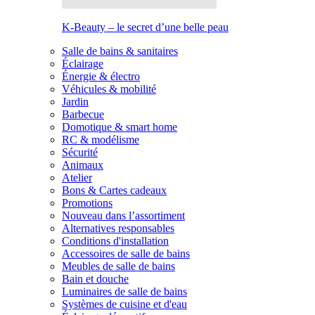
K-Beauty – le secret d’une belle peau
Salle de bains & sanitaires
Éclairage
Énergie & électro
Véhicules & mobilité
Jardin
Barbecue
Domotique & smart home
RC & modélisme
Sécurité
Animaux
Atelier
Bons & Cartes cadeaux
Promotions
Nouveau dans l’assortiment
Alternatives responsables
Conditions d'installation
Accessoires de salle de bains
Meubles de salle de bains
Bain et douche
Luminaires de salle de bains
Systèmes de cuisine et d'eau