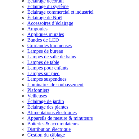
Éclairage décoratif
Éclairage du système
Éclairage commercial et industriel
Éclairage de Noël
Accessoires d’éclairage
Ampoules
Appliques murales
Bandes de LED
Guirlandes lumineuses
Lampes de bureau
Lampes de salle de bains
Lampes de table
Lampes pour enfants
Lampes sur pied
Lampes suspendues
Luminaires de soubassement
Plafonniers
Veilleuses
Éclairage de jardin
Éclairage des plantes
Alimentations électriques
Appareils de mesure & minuteurs
Batteries & accumulateurs
Distribution électrique
Gestion du câblage