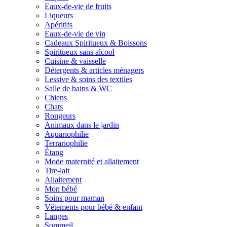
Eaux-de-vie de fruits
Liqueurs
Apéritifs
Eaux-de-vie de vin
Cadeaux Spiritueux & Boissons
Spiritueux sans alcool
Cuisine & vaisselle
Détergents & articles ménagers
Lessive & soins des textiles
Salle de bains & WC
Chiens
Chats
Rongeurs
Animaux dans le jardin
Aquariophilie
Terrariophilie
Étang
Mode maternité et allaitement
Tire-lait
Allaitement
Mon bébé
Soins pour maman
Vêtements pour bébé & enfant
Langes
Sommeil