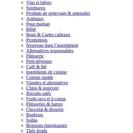
Vins et bières
Spiritueux
Produits de nettoyage & ustensiles
Animaux
Pour maman
Bébé
Bons & Cartes cadeaux
Promotions
Nouveau dans l’assortiment
Alternatives responsables
Pâtisserie
Petit-déjeuner
Café & thé
Ingrédients de cuisine
Cuisine rapide
Viandes et alternatives
Chips & popcorn
Biscuits salés
Fruits secs et à coque
Pâtisseries & barres
Chocolat & desserts
Bonbons
Sodas
Boissons énergisantes
Thés froids