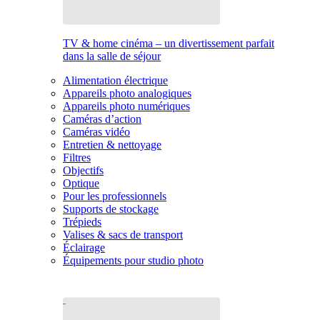
TV & home cinéma – un divertissement parfait
dans la salle de séjour
Alimentation électrique
Appareils photo analogiques
Appareils photo numériques
Caméras d’action
Caméras vidéo
Entretien & nettoyage
Filtres
Objectifs
Optique
Pour les professionnels
Supports de stockage
Trépieds
Valises & sacs de transport
Éclairage
Équipements pour studio photo