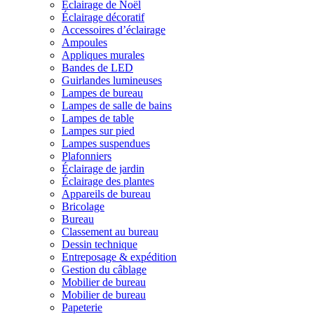
Éclairage de Noël
Éclairage décoratif
Accessoires d’éclairage
Ampoules
Appliques murales
Bandes de LED
Guirlandes lumineuses
Lampes de bureau
Lampes de salle de bains
Lampes de table
Lampes sur pied
Lampes suspendues
Plafonniers
Éclairage de jardin
Éclairage des plantes
Appareils de bureau
Bricolage
Bureau
Classement au bureau
Dessin technique
Entreposage & expédition
Gestion du câblage
Mobilier de bureau
Mobilier de bureau
Papeterie