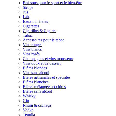
Boissons pour le sport et le bien-être
Sirops
Jus
Lait
Eaux minérales
Cigarettes
Cigarillos & Cigares
Tabac
Accessoires pour le tabac
Vins rouges
Vins blancs
Vins rosés
Champagnes et vins mousseux
Vins doux et de dessert
Bières blondes
Vins sans alcool
Bières artisanales et spéciales
Bières blanches
Bières mèlangées et cidres
Bières sans alcool
Whisky
Gin
Rhum & cachaça
Vodka
Tequila