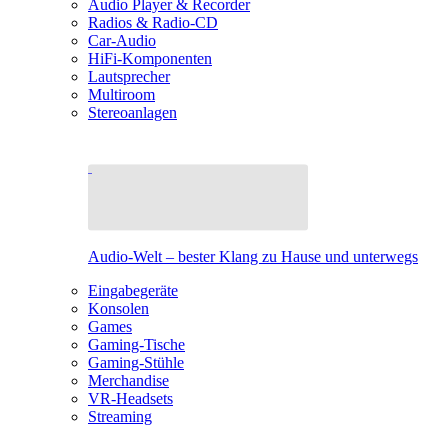
Audio Player & Recorder
Radios & Radio-CD
Car-Audio
HiFi-Komponenten
Lautsprecher
Multiroom
Stereoanlagen
Audio-Welt – bester Klang zu Hause und unterwegs
Eingabegeräte
Konsolen
Games
Gaming-Tische
Gaming-Stühle
Merchandise
VR-Headsets
Streaming