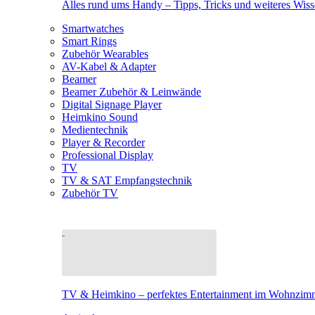
Alles rund ums Handy – Tipps, Tricks und weiteres Wis
Smartwatches
Smart Rings
Zubehör Wearables
AV-Kabel & Adapter
Beamer
Beamer Zubehör & Leinwände
Digital Signage Player
Heimkino Sound
Medientechnik
Player & Recorder
Professional Display
TV
TV & SAT Empfangstechnik
Zubehör TV
TV & Heimkino – perfektes Entertainment im Wohnzim