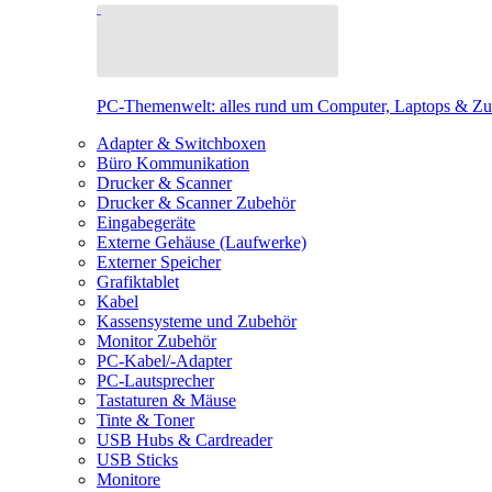
PC-Themenwelt: alles rund um Computer, Laptops & Z
Adapter & Switchboxen
Büro Kommunikation
Drucker & Scanner
Drucker & Scanner Zubehör
Eingabegeräte
Externe Gehäuse (Laufwerke)
Externer Speicher
Grafiktablet
Kabel
Kassensysteme und Zubehör
Monitor Zubehör
PC-Kabel/-Adapter
PC-Lautsprecher
Tastaturen & Mäuse
Tinte & Toner
USB Hubs & Cardreader
USB Sticks
Monitore