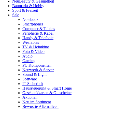
Neu
Beauty & Gesundheit
Baumarkt & Hobby
Sport & Freizeit
Sale
Notebook
Smartphones
Computer & Tablets
Peripherie & Kabel
Handy & Telefonie
Wearables
TV & Heimkino
Foto & Video
Audio
Gaming
PC Komponenten
Netzwerk & Server
Sound & Light
Software
IT Sicherheit
Haussteuerung & Smart Home
Geschenkkarten & Gutscheine
Aktionen
Neu im Sortiment
Bewusste Alternativen