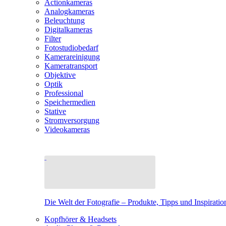
Actionkameras
Analogkameras
Beleuchtung
Digitalkameras
Filter
Fotostudiobedarf
Kamerareinigung
Kameratransport
Objektive
Optik
Professional
Speichermedien
Stative
Stromversorgung
Videokameras
Die Welt der Fotografie – Produkte, Tipps und Inspiratio
Kopfhörer & Headsets