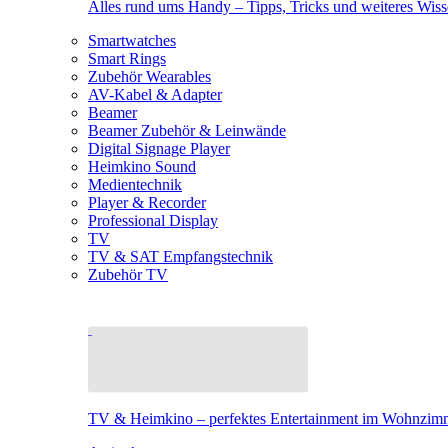
Alles rund ums Handy – Tipps, Tricks und weiteres Wis
Smartwatches
Smart Rings
Zubehör Wearables
AV-Kabel & Adapter
Beamer
Beamer Zubehör & Leinwände
Digital Signage Player
Heimkino Sound
Medientechnik
Player & Recorder
Professional Display
TV
TV & SAT Empfangstechnik
Zubehör TV
TV & Heimkino – perfektes Entertainment im Wohnzim