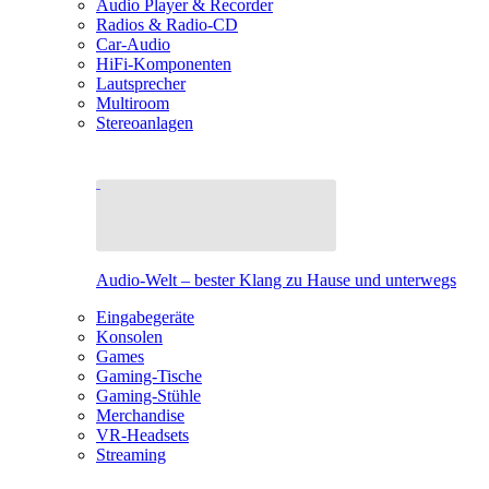
Audio Player & Recorder
Radios & Radio-CD
Car-Audio
HiFi-Komponenten
Lautsprecher
Multiroom
Stereoanlagen
Audio-Welt – bester Klang zu Hause und unterwegs
Eingabegeräte
Konsolen
Games
Gaming-Tische
Gaming-Stühle
Merchandise
VR-Headsets
Streaming