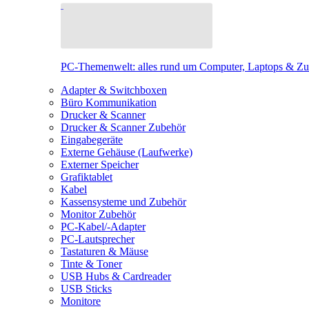
PC-Themenwelt: alles rund um Computer, Laptops & Z
Adapter & Switchboxen
Büro Kommunikation
Drucker & Scanner
Drucker & Scanner Zubehör
Eingabegeräte
Externe Gehäuse (Laufwerke)
Externer Speicher
Grafiktablet
Kabel
Kassensysteme und Zubehör
Monitor Zubehör
PC-Kabel/-Adapter
PC-Lautsprecher
Tastaturen & Mäuse
Tinte & Toner
USB Hubs & Cardreader
USB Sticks
Monitore