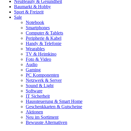
Neu
Beauty & Gesundheit
Baumarkt & Hobby
Sport & Freizeit
Sale
Notebook
Smartphones
Computer & Tablets
Peripherie & Kabel
Handy & Telefonie
Wearables
TV & Heimkino
Foto & Video
Audio
Gaming
PC Komponenten
Netzwerk & Server
Sound & Light
Software
IT Sicherheit
Haussteuerung & Smart Home
Geschenkkarten & Gutscheine
Aktionen
Neu im Sortiment
Bewusste Alternativen