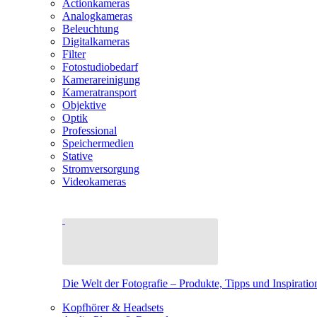
Actionkameras
Analogkameras
Beleuchtung
Digitalkameras
Filter
Fotostudiobedarf
Kamerareinigung
Kameratransport
Objektive
Optik
Professional
Speichermedien
Stative
Stromversorgung
Videokameras
Die Welt der Fotografie – Produkte, Tipps und Inspiratio
Kopfhörer & Headsets