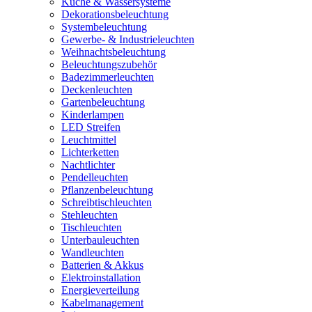
Küche & Wassersysteme
Dekorationsbeleuchtung
Systembeleuchtung
Gewerbe- & Industrieleuchten
Weihnachtsbeleuchtung
Beleuchtungszubehör
Badezimmerleuchten
Deckenleuchten
Gartenbeleuchtung
Kinderlampen
LED Streifen
Leuchtmittel
Lichterketten
Nachtlichter
Pendelleuchten
Pflanzenbeleuchtung
Schreibtischleuchten
Stehleuchten
Tischleuchten
Unterbauleuchten
Wandleuchten
Batterien & Akkus
Elektroinstallation
Energieverteilung
Kabelmanagement