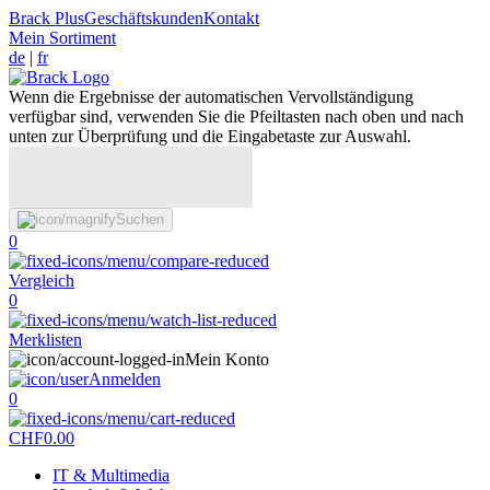
Brack Plus
Geschäftskunden
Kontakt
Mein Sortiment
de
|
fr
Wenn die Ergebnisse der automatischen Vervollständigung
verfügbar sind, verwenden Sie die Pfeiltasten nach oben und nach
unten zur Überprüfung und die Eingabetaste zur Auswahl.
Suchen
0
Vergleich
0
Merklisten
Mein Konto
Anmelden
0
CHF
0.00
IT & Multimedia