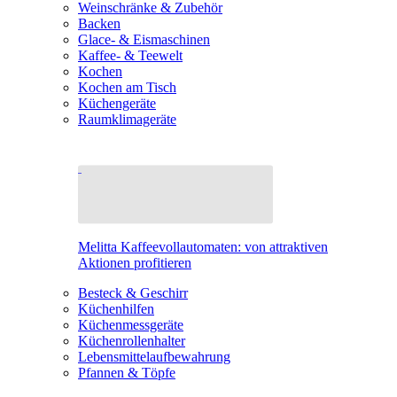
Weinschränke & Zubehör
Backen
Glace- & Eismaschinen
Kaffee- & Teewelt
Kochen
Kochen am Tisch
Küchengeräte
Raumklimageräte
Melitta Kaffeevollautomaten: von attraktiven
Aktionen profitieren
Besteck & Geschirr
Küchenhilfen
Küchenmessgeräte
Küchenrollenhalter
Lebensmittelaufbewahrung
Pfannen & Töpfe