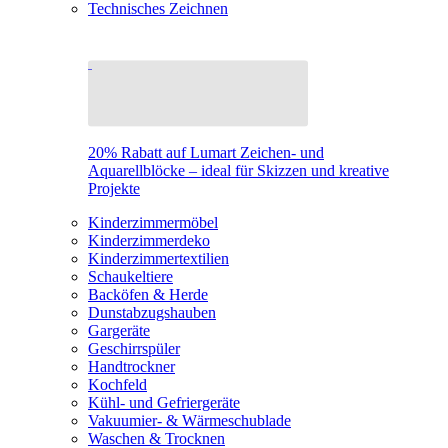
Technisches Zeichnen
20% Rabatt auf Lumart Zeichen- und
Aquarellblöcke – ideal für Skizzen und kreative
Projekte
Kinderzimmermöbel
Kinderzimmerdeko
Kinderzimmertextilien
Schaukeltiere
Backöfen & Herde
Dunstabzugshauben
Gargeräte
Geschirrspüler
Handtrockner
Kochfeld
Kühl- und Gefriergeräte
Vakuumier- & Wärmeschublade
Waschen & Trocknen