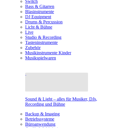
Switch
Bass & Gitarren
Blasinstrumente
DJ Equipment
Drums & Percussion
Licht & Bühne
Live
Studio & Recording
Tasteninstrumente
Zubehör
Musikinstrumente Kinder
Musikspielwaren
Sound & Light – alles für Musiker, DJs,
Recording und Bühne
Backup & Imaging
Betriebssysteme
Büroanwendung