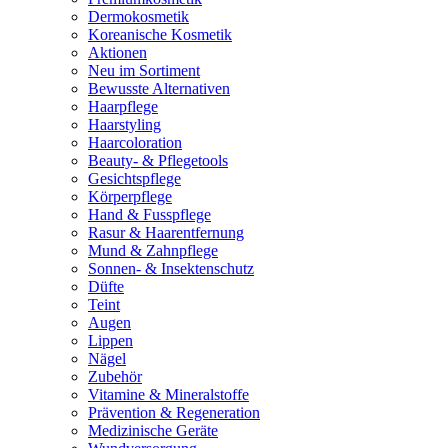
Dermokosmetik
Koreanische Kosmetik
Aktionen
Neu im Sortiment
Bewusste Alternativen
Haarpflege
Haarstyling
Haarcoloration
Beauty- & Pflegetools
Gesichtspflege
Körperpflege
Hand & Fusspflege
Rasur & Haarentfernung
Mund & Zahnpflege
Sonnen- & Insektenschutz
Düfte
Teint
Augen
Lippen
Nägel
Zubehör
Vitamine & Mineralstoffe
Prävention & Regeneration
Medizinische Geräte