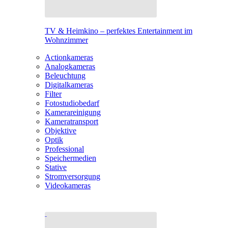
TV & Heimkino – perfektes Entertainment im
Wohnzimmer
Actionkameras
Analogkameras
Beleuchtung
Digitalkameras
Filter
Fotostudiobedarf
Kamerareinigung
Kameratransport
Objektive
Optik
Professional
Speichermedien
Stative
Stromversorgung
Videokameras