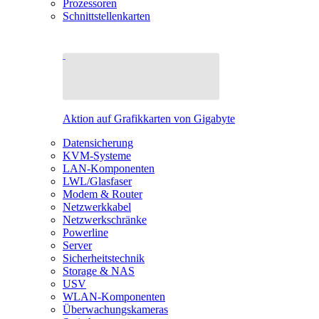
Prozessoren
Schnittstellenkarten
Aktion auf Grafikkarten von Gigabyte
Datensicherung
KVM-Systeme
LAN-Komponenten
LWL/Glasfaser
Modem & Router
Netzwerkkabel
Netzwerkschränke
Powerline
Server
Sicherheitstechnik
Storage & NAS
USV
WLAN-Komponenten
Überwachungskameras