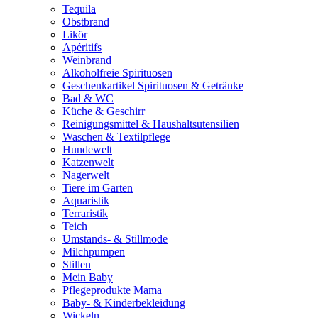
Tequila
Obstbrand
Likör
Apéritifs
Weinbrand
Alkoholfreie Spirituosen
Geschenkartikel Spirituosen & Getränke
Bad & WC
Küche & Geschirr
Reinigungsmittel & Haushaltsutensilien
Waschen & Textilpflege
Hundewelt
Katzenwelt
Nagerwelt
Tiere im Garten
Aquaristik
Terraristik
Teich
Umstands- & Stillmode
Milchpumpen
Stillen
Mein Baby
Pflegeprodukte Mama
Baby- & Kinderbekleidung
Wickeln