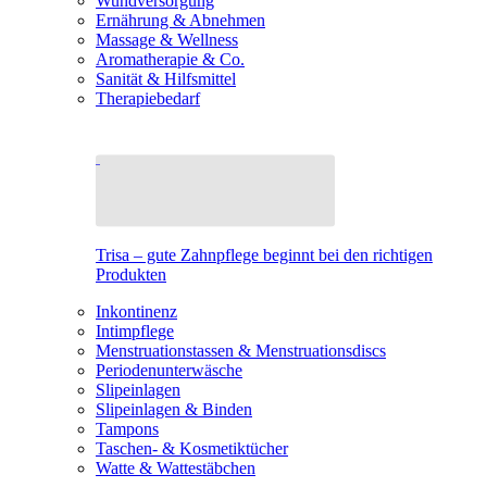
Wundversorgung
Ernährung & Abnehmen
Massage & Wellness
Aromatherapie & Co.
Sanität & Hilfsmittel
Therapiebedarf
Trisa – gute Zahnpflege beginnt bei den richtigen
Produkten
Inkontinenz
Intimpflege
Menstruationstassen & Menstruationsdiscs
Periodenunterwäsche
Slipeinlagen
Slipeinlagen & Binden
Tampons
Taschen- & Kosmetiktücher
Watte & Wattestäbchen