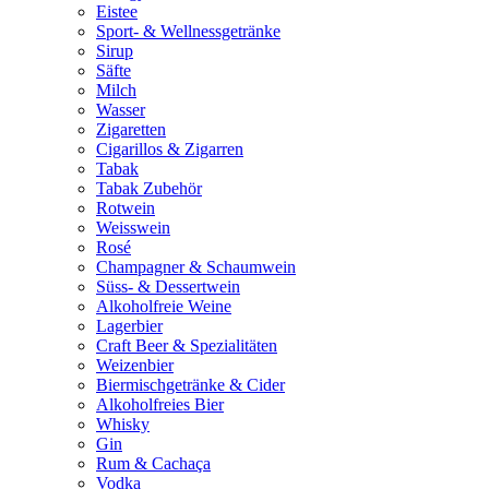
Eistee
Sport- & Wellnessgetränke
Sirup
Säfte
Milch
Wasser
Zigaretten
Cigarillos & Zigarren
Tabak
Tabak Zubehör
Rotwein
Weisswein
Rosé
Champagner & Schaumwein
Süss- & Dessertwein
Alkoholfreie Weine
Lagerbier
Craft Beer & Spezialitäten
Weizenbier
Biermischgetränke & Cider
Alkoholfreies Bier
Whisky
Gin
Rum & Cachaça
Vodka