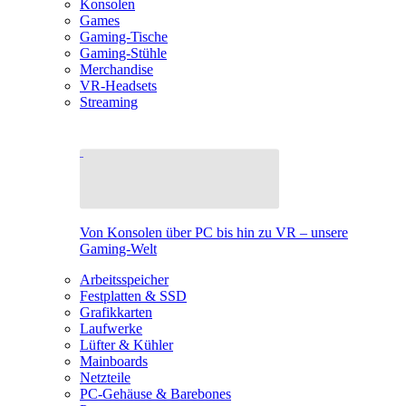
Konsolen
Games
Gaming-Tische
Gaming-Stühle
Merchandise
VR-Headsets
Streaming
Von Konsolen über PC bis hin zu VR – unsere
Gaming-Welt
Arbeitsspeicher
Festplatten & SSD
Grafikkarten
Laufwerke
Lüfter & Kühler
Mainboards
Netzteile
PC-Gehäuse & Barebones