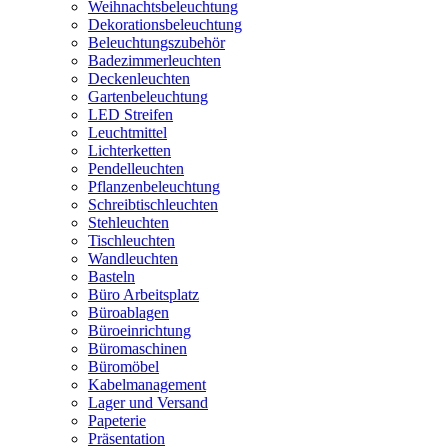
Weihnachtsbeleuchtung
Dekorationsbeleuchtung
Beleuchtungszubehör
Badezimmerleuchten
Deckenleuchten
Gartenbeleuchtung
LED Streifen
Leuchtmittel
Lichterketten
Pendelleuchten
Pflanzenbeleuchtung
Schreibtischleuchten
Stehleuchten
Tischleuchten
Wandleuchten
Basteln
Büro Arbeitsplatz
Büroablagen
Büroeinrichtung
Büromaschinen
Büromöbel
Kabelmanagement
Lager und Versand
Papeterie
Präsentation