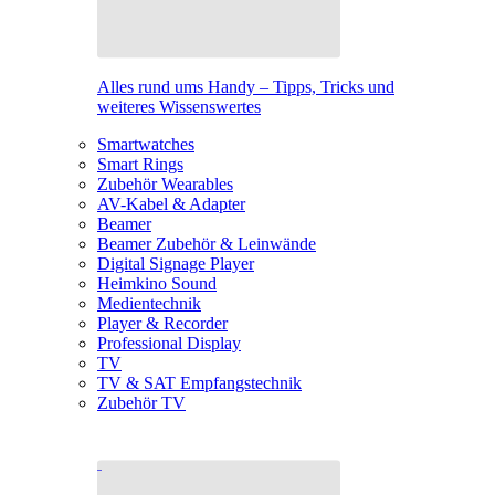
Alles rund ums Handy – Tipps, Tricks und
weiteres Wissenswertes
Smartwatches
Smart Rings
Zubehör Wearables
AV-Kabel & Adapter
Beamer
Beamer Zubehör & Leinwände
Digital Signage Player
Heimkino Sound
Medientechnik
Player & Recorder
Professional Display
TV
TV & SAT Empfangstechnik
Zubehör TV