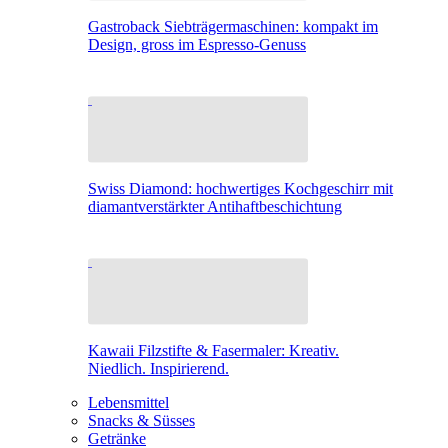
Gastroback Siebträgermaschinen: kompakt im
Design, gross im Espresso-Genuss
Swiss Diamond: hochwertiges Kochgeschirr mit
diamantverstärkter Antihaftbeschichtung
Kawaii Filzstifte & Fasermaler: Kreativ.
Niedlich. Inspirierend.
Lebensmittel
Snacks & Süsses
Getränke