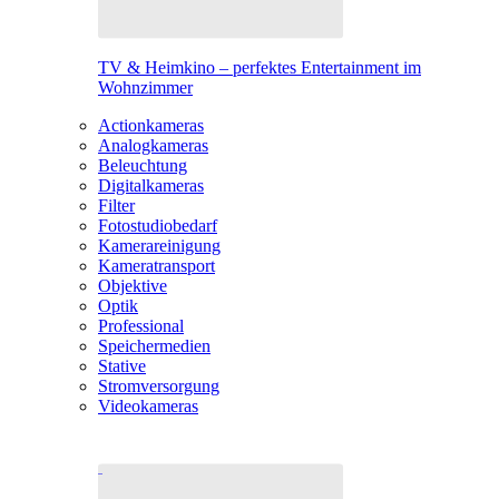
TV & Heimkino – perfektes Entertainment im
Wohnzimmer
Actionkameras
Analogkameras
Beleuchtung
Digitalkameras
Filter
Fotostudiobedarf
Kamerareinigung
Kameratransport
Objektive
Optik
Professional
Speichermedien
Stative
Stromversorgung
Videokameras