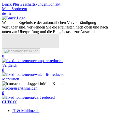
Brack Plus
Geschäftskunden
Kontakt
Mein Sortiment
de
|
fr
Wenn die Ergebnisse der automatischen Vervollständigung
verfügbar sind, verwenden Sie die Pfeiltasten nach oben und nach
unten zur Überprüfung und die Eingabetaste zur Auswahl.
Suchen
0
Vergleich
0
Merklisten
Mein Konto
Anmelden
0
CHF
0.00
IT & Multimedia