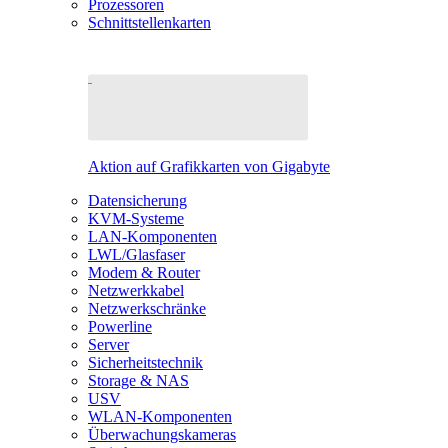
Prozessoren
Schnittstellenkarten
Aktion auf Grafikkarten von Gigabyte
Datensicherung
KVM-Systeme
LAN-Komponenten
LWL/Glasfaser
Modem & Router
Netzwerkkabel
Netzwerkschränke
Powerline
Server
Sicherheitstechnik
Storage & NAS
USV
WLAN-Komponenten
Überwachungskameras