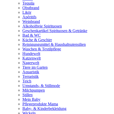
Tequila
Obstbrand
Likör
Apéritifs
Weinbrand
Alkoholfreie Spirituosen
Geschenkartikel Spirituosen & Getränke
Bad & WC
Küche & Geschirr
Reinigungsmittel & Haushaltsutensilien
Waschen & Textilpflege
Hundewelt
Katzenwelt
Nagerwelt
Tiere im Garten
Aquaristik
Terraristik
Teich
Umstands- & Stillmode
Milchpumpen
Stillen
Mein Baby
Pflegeprodukte Mama
Baby- & Kinderbekleidung
Wickeln