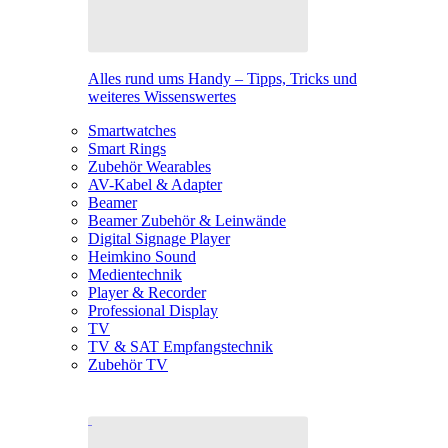
Alles rund ums Handy – Tipps, Tricks und
weiteres Wissenswertes
Smartwatches
Smart Rings
Zubehör Wearables
AV-Kabel & Adapter
Beamer
Beamer Zubehör & Leinwände
Digital Signage Player
Heimkino Sound
Medientechnik
Player & Recorder
Professional Display
TV
TV & SAT Empfangstechnik
Zubehör TV