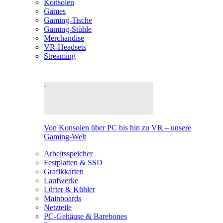
Konsolen
Games
Gaming-Tische
Gaming-Stühle
Merchandise
VR-Headsets
Streaming
Von Konsolen über PC bis hin zu VR – unsere
Gaming-Welt
Arbeitsspeicher
Festplatten & SSD
Grafikkarten
Laufwerke
Lüfter & Kühler
Mainboards
Netzteile
PC-Gehäuse & Barebones