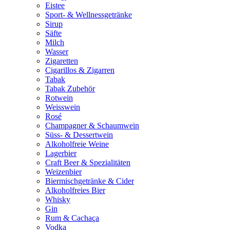
Eistee
Sport- & Wellnessgetränke
Sirup
Säfte
Milch
Wasser
Zigaretten
Cigarillos & Zigarren
Tabak
Tabak Zubehör
Rotwein
Weisswein
Rosé
Champagner & Schaumwein
Süss- & Dessertwein
Alkoholfreie Weine
Lagerbier
Craft Beer & Spezialitäten
Weizenbier
Biermischgetränke & Cider
Alkoholfreies Bier
Whisky
Gin
Rum & Cachaça
Vodka