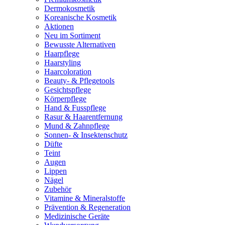
Dermokosmetik
Koreanische Kosmetik
Aktionen
Neu im Sortiment
Bewusste Alternativen
Haarpflege
Haarstyling
Haarcoloration
Beauty- & Pflegetools
Gesichtspflege
Körperpflege
Hand & Fusspflege
Rasur & Haarentfernung
Mund & Zahnpflege
Sonnen- & Insektenschutz
Düfte
Teint
Augen
Lippen
Nägel
Zubehör
Vitamine & Mineralstoffe
Prävention & Regeneration
Medizinische Geräte