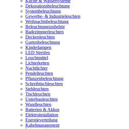
Küche & Wassersysteme
Dekorationsbeleuchtung
Systembeleuchtung
Gewerbe- & Industrieleuchten
Weihnachtsbeleuchtung
Beleuchtungszubehör
Badezimmerleuchten
Deckenleuchten
Gartenbeleuchtung
Kinderlampen
LED Streifen
Leuchtmittel
Lichterketten
Nachtlichter
Pendelleuchten
Pflanzenbeleuchtung
Schreibtischleuchten
Stehleuchten
Tischleuchten
Unterbauleuchten
Wandleuchten
Batterien & Akkus
Elektroinstallation
Energieverteilung
Kabelmanagement