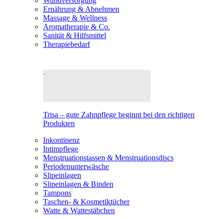
Wundversorgung
Ernährung & Abnehmen
Massage & Wellness
Aromatherapie & Co.
Sanität & Hilfsmittel
Therapiebedarf
Trisa – gute Zahnpflege beginnt bei den richtigen
Produkten
Inkontinenz
Intimpflege
Menstruationstassen & Menstruationsdiscs
Periodenunterwäsche
Slipeinlagen
Slipeinlagen & Binden
Tampons
Taschen- & Kosmetiktücher
Watte & Wattestäbchen