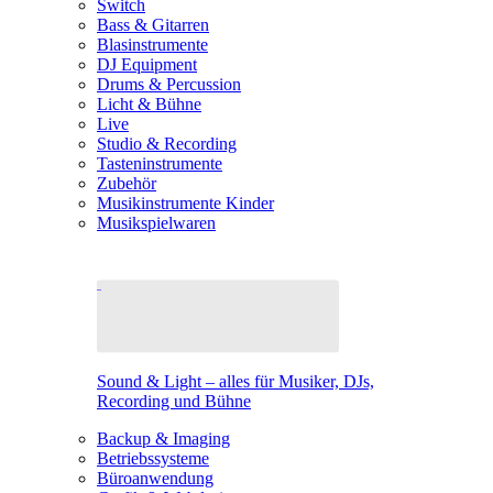
Switch
Bass & Gitarren
Blasinstrumente
DJ Equipment
Drums & Percussion
Licht & Bühne
Live
Studio & Recording
Tasteninstrumente
Zubehör
Musikinstrumente Kinder
Musikspielwaren
Sound & Light – alles für Musiker, DJs,
Recording und Bühne
Backup & Imaging
Betriebssysteme
Büroanwendung