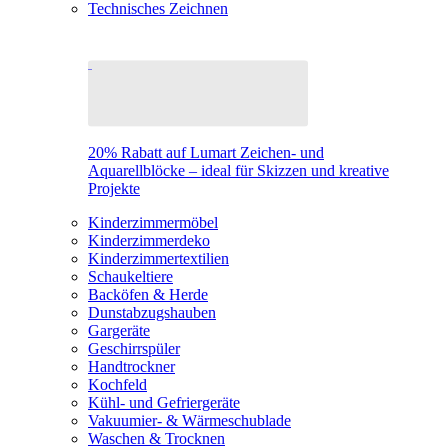
Technisches Zeichnen
20% Rabatt auf Lumart Zeichen- und
Aquarellblöcke – ideal für Skizzen und kreative
Projekte
Kinderzimmermöbel
Kinderzimmerdeko
Kinderzimmertextilien
Schaukeltiere
Backöfen & Herde
Dunstabzugshauben
Gargeräte
Geschirrspüler
Handtrockner
Kochfeld
Kühl- und Gefriergeräte
Vakuumier- & Wärmeschublade
Waschen & Trocknen