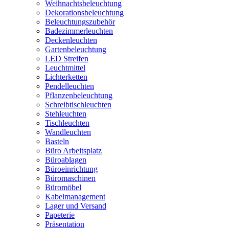
Weihnachtsbeleuchtung
Dekorationsbeleuchtung
Beleuchtungszubehör
Badezimmerleuchten
Deckenleuchten
Gartenbeleuchtung
LED Streifen
Leuchtmittel
Lichterketten
Pendelleuchten
Pflanzenbeleuchtung
Schreibtischleuchten
Stehleuchten
Tischleuchten
Wandleuchten
Basteln
Büro Arbeitsplatz
Büroablagen
Büroeinrichtung
Büromaschinen
Büromöbel
Kabelmanagement
Lager und Versand
Papeterie
Präsentation