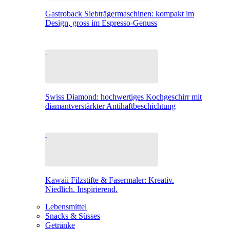
Gastroback Siebträgermaschinen: kompakt im
Design, gross im Espresso-Genuss
Swiss Diamond: hochwertiges Kochgeschirr mit
diamantverstärkter Antihaftbeschichtung
Kawaii Filzstifte & Fasermaler: Kreativ.
Niedlich. Inspirierend.
Lebensmittel
Snacks & Süsses
Getränke