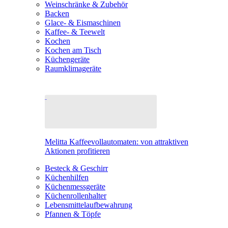
Weinschränke & Zubehör
Backen
Glace- & Eismaschinen
Kaffee- & Teewelt
Kochen
Kochen am Tisch
Küchengeräte
Raumklimageräte
Melitta Kaffeevollautomaten: von attraktiven
Aktionen profitieren
Besteck & Geschirr
Küchenhilfen
Küchenmessgeräte
Küchenrollenhalter
Lebensmittelaufbewahrung
Pfannen & Töpfe