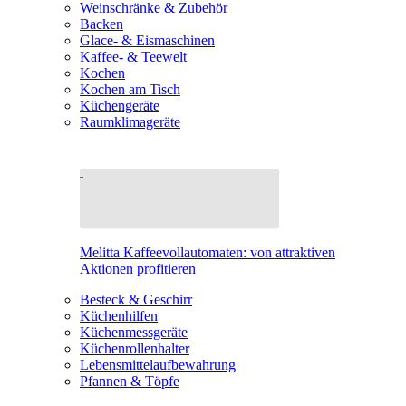
Weinschränke & Zubehör
Backen
Glace- & Eismaschinen
Kaffee- & Teewelt
Kochen
Kochen am Tisch
Küchengeräte
Raumklimageräte
Melitta Kaffeevollautomaten: von attraktiven
Aktionen profitieren
Besteck & Geschirr
Küchenhilfen
Küchenmessgeräte
Küchenrollenhalter
Lebensmittelaufbewahrung
Pfannen & Töpfe