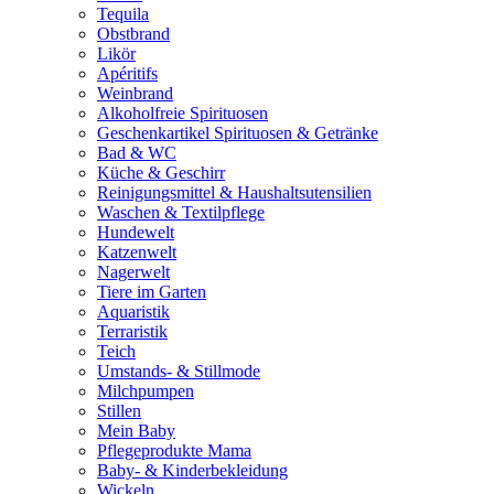
Tequila
Obstbrand
Likör
Apéritifs
Weinbrand
Alkoholfreie Spirituosen
Geschenkartikel Spirituosen & Getränke
Bad & WC
Küche & Geschirr
Reinigungsmittel & Haushaltsutensilien
Waschen & Textilpflege
Hundewelt
Katzenwelt
Nagerwelt
Tiere im Garten
Aquaristik
Terraristik
Teich
Umstands- & Stillmode
Milchpumpen
Stillen
Mein Baby
Pflegeprodukte Mama
Baby- & Kinderbekleidung
Wickeln