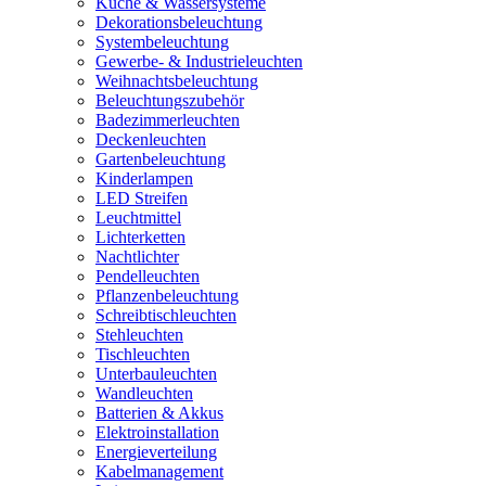
Küche & Wassersysteme
Dekorationsbeleuchtung
Systembeleuchtung
Gewerbe- & Industrieleuchten
Weihnachtsbeleuchtung
Beleuchtungszubehör
Badezimmerleuchten
Deckenleuchten
Gartenbeleuchtung
Kinderlampen
LED Streifen
Leuchtmittel
Lichterketten
Nachtlichter
Pendelleuchten
Pflanzenbeleuchtung
Schreibtischleuchten
Stehleuchten
Tischleuchten
Unterbauleuchten
Wandleuchten
Batterien & Akkus
Elektroinstallation
Energieverteilung
Kabelmanagement