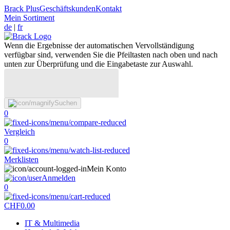
Brack Plus
Geschäftskunden
Kontakt
Mein Sortiment
de
|
fr
Wenn die Ergebnisse der automatischen Vervollständigung
verfügbar sind, verwenden Sie die Pfeiltasten nach oben und nach
unten zur Überprüfung und die Eingabetaste zur Auswahl.
Suchen
0
Vergleich
0
Merklisten
Mein Konto
Anmelden
0
CHF
0.00
IT & Multimedia