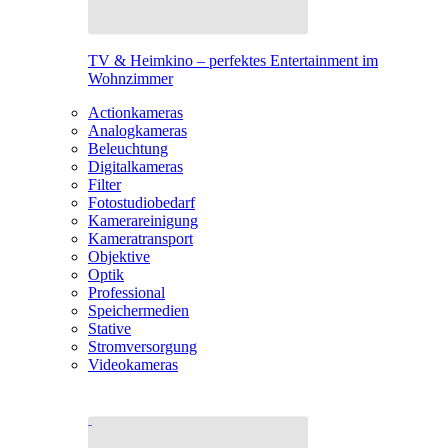
TV & Heimkino – perfektes Entertainment im
Wohnzimmer
Actionkameras
Analogkameras
Beleuchtung
Digitalkameras
Filter
Fotostudiobedarf
Kamerareinigung
Kameratransport
Objektive
Optik
Professional
Speichermedien
Stative
Stromversorgung
Videokameras