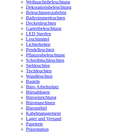
Weihnachtsbeleuchtung
Dekorationsbeleuchtung
Beleuchtungszubehör
Badezimmerleuchten
Deckenleuchten
Gartenbeleuchtung
LED Streifen
Leuchtmittel
Lichterketten
Pendelleuchten
Pflanzenbeleuchtung
Schreibtischleuchten
Stehleuchten
Tischleuchten
Wandleuchten
Basteln
Büro Arbeitsplatz
Büroablagen
Büroeinrichtung
Büromaschinen
Büromöbel
Kabelmanagement
Lager und Versand
Papeterie
Präsentation