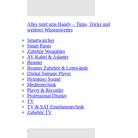
Alles rund ums Handy – Tipps, Tricks und
weiteres Wissenswertes
Smartwatches
Smart Rings
Zubehör Wearables
AV-Kabel & Adapter
Beamer
Beamer Zubehör & Leinwände
Digital Signage Player
Heimkino Sound
Medientechnik
Player & Recorder
Professional Display
TV
TV & SAT Empfangstechnik
Zubehör TV