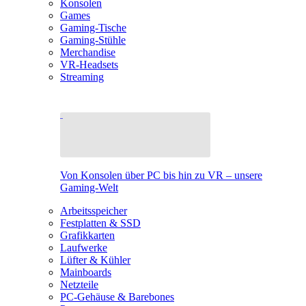
Konsolen
Games
Gaming-Tische
Gaming-Stühle
Merchandise
VR-Headsets
Streaming
Von Konsolen über PC bis hin zu VR – unsere
Gaming-Welt
Arbeitsspeicher
Festplatten & SSD
Grafikkarten
Laufwerke
Lüfter & Kühler
Mainboards
Netzteile
PC-Gehäuse & Barebones