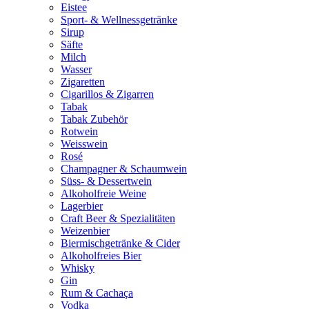
Eistee
Sport- & Wellnessgetränke
Sirup
Säfte
Milch
Wasser
Zigaretten
Cigarillos & Zigarren
Tabak
Tabak Zubehör
Rotwein
Weisswein
Rosé
Champagner & Schaumwein
Süss- & Dessertwein
Alkoholfreie Weine
Lagerbier
Craft Beer & Spezialitäten
Weizenbier
Biermischgetränke & Cider
Alkoholfreies Bier
Whisky
Gin
Rum & Cachaça
Vodka