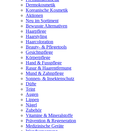
Dermokosmetik
Koreanische Kosmetik
Aktionen
Neu im Sortiment
Bewusste Alternativen
Haarpflege
Haarstyling
Haarcoloration
Beauty- & Pflegetools
Gesichtspflege
Körperpflege
Hand & Fusspflege
Rasur & Haarentfernung
Mund & Zahnpflege
Sonnen- & Insektenschutz
Düfte
Teint
Augen
Lippen
Nägel
Zubehör
Vitamine & Mineralstoffe
Prävention & Regeneration
Medizinische Geräte