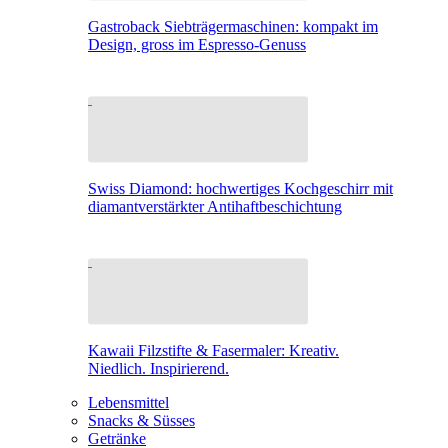
Gastroback Siebträgermaschinen: kompakt im
Design, gross im Espresso-Genuss
Swiss Diamond: hochwertiges Kochgeschirr mit
diamantverstärkter Antihaftbeschichtung
Kawaii Filzstifte & Fasermaler: Kreativ.
Niedlich. Inspirierend.
Lebensmittel
Snacks & Süsses
Getränke