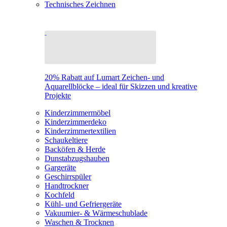
Technisches Zeichnen
20% Rabatt auf Lumart Zeichen- und
Aquarellblöcke – ideal für Skizzen und kreative
Projekte
Kinderzimmermöbel
Kinderzimmerdeko
Kinderzimmertextilien
Schaukeltiere
Backöfen & Herde
Dunstabzugshauben
Gargeräte
Geschirrspüler
Handtrockner
Kochfeld
Kühl- und Gefriergeräte
Vakuumier- & Wärmeschublade
Waschen & Trocknen