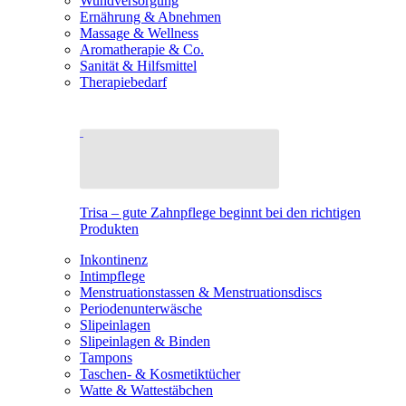
Wundversorgung
Ernährung & Abnehmen
Massage & Wellness
Aromatherapie & Co.
Sanität & Hilfsmittel
Therapiebedarf
Trisa – gute Zahnpflege beginnt bei den richtigen
Produkten
Inkontinenz
Intimpflege
Menstruationstassen & Menstruationsdiscs
Periodenunterwäsche
Slipeinlagen
Slipeinlagen & Binden
Tampons
Taschen- & Kosmetiktücher
Watte & Wattestäbchen