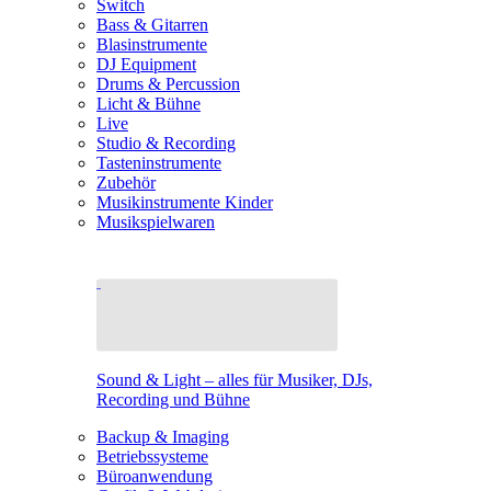
Switch
Bass & Gitarren
Blasinstrumente
DJ Equipment
Drums & Percussion
Licht & Bühne
Live
Studio & Recording
Tasteninstrumente
Zubehör
Musikinstrumente Kinder
Musikspielwaren
Sound & Light – alles für Musiker, DJs,
Recording und Bühne
Backup & Imaging
Betriebssysteme
Büroanwendung