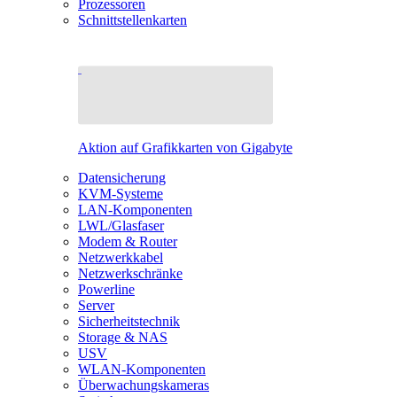
Prozessoren
Schnittstellenkarten
Aktion auf Grafikkarten von Gigabyte
Datensicherung
KVM-Systeme
LAN-Komponenten
LWL/Glasfaser
Modem & Router
Netzwerkkabel
Netzwerkschränke
Powerline
Server
Sicherheitstechnik
Storage & NAS
USV
WLAN-Komponenten
Überwachungskameras