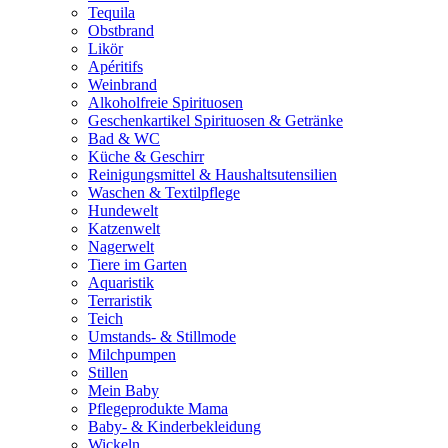
Tequila
Obstbrand
Likör
Apéritifs
Weinbrand
Alkoholfreie Spirituosen
Geschenkartikel Spirituosen & Getränke
Bad & WC
Küche & Geschirr
Reinigungsmittel & Haushaltsutensilien
Waschen & Textilpflege
Hundewelt
Katzenwelt
Nagerwelt
Tiere im Garten
Aquaristik
Terraristik
Teich
Umstands- & Stillmode
Milchpumpen
Stillen
Mein Baby
Pflegeprodukte Mama
Baby- & Kinderbekleidung
Wickeln