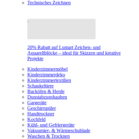
Technisches Zeichnen
20% Rabatt auf Lumart Zeichen- und
Aquarellblöcke – ideal für Skizzen und kreative
Projekte
Kinderzimmermöbel
Kinderzimmerdeko
Kinderzimmertextilien
Schaukeltiere
Backöfen & Herde
Dunstabzugshauben
Gargeräte
Geschirrspüler
Handtrockner
Kochfeld
Kühl- und Gefriergeräte
Vakuumier- & Wärmeschublade
Waschen & Trocknen