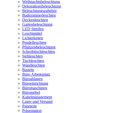
Weihnachtsbeleuchtung
Dekorationsbeleuchtung
Beleuchtungszubehör
Badezimmerleuchten
Deckenleuchten
Gartenbeleuchtung
LED Streifen
Leuchtmittel
Lichterketten
Pendelleuchten
Pflanzenbeleuchtung
Schreibtischleuchten
Stehleuchten
Tischleuchten
Wandleuchten
Basteln
Büro Arbeitsplatz
Büroablagen
Büroeinrichtung
Büromaschinen
Büromöbel
Kabelmanagement
Lager und Versand
Papeterie
Präsentation