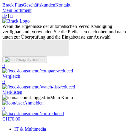
Brack Plus
Geschäftskunden
Kontakt
Mein Sortiment
de
|
fr
Wenn die Ergebnisse der automatischen Vervollständigung
verfügbar sind, verwenden Sie die Pfeiltasten nach oben und nach
unten zur Überprüfung und die Eingabetaste zur Auswahl.
Suchen
0
Vergleich
0
Merklisten
Mein Konto
Anmelden
0
CHF
0.00
IT & Multimedia