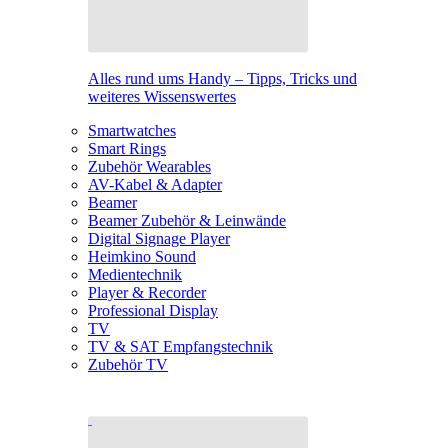
Alles rund ums Handy – Tipps, Tricks und
weiteres Wissenswertes
Smartwatches
Smart Rings
Zubehör Wearables
AV-Kabel & Adapter
Beamer
Beamer Zubehör & Leinwände
Digital Signage Player
Heimkino Sound
Medientechnik
Player & Recorder
Professional Display
TV
TV & SAT Empfangstechnik
Zubehör TV