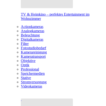
TV & Heimkino – perfektes Entertainment im
Wohnzimmer
Actionkameras
Analogkameras
Beleuchtung
Digitalkameras
Filter
Fotostudiobedarf
Kamerareinigung
Kameratransport
Objektive
Optik
Professional
Speichermedien
Stative
Stromversorgung
Videokameras