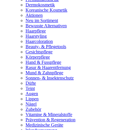
Dermokosmetik
Koreanische Kosmetik
Aktionen
Neu im Sortiment
Bewusste Alternativen
Haarpflege
Haarstyling
Haarcoloration
Beauty- & Pflegetools
Gesichtspflege
Körperpflege
Hand & Fusspflege
Rasur & Haarentfernung
Mund & Zahnpflege
Sonnen- & Insektenschutz
Düfte
Teint
Augen
Lippen
Nägel
Zubehör
Vitamine & Mineralstoffe
Prävention & Regeneration
Medizinische Geräte