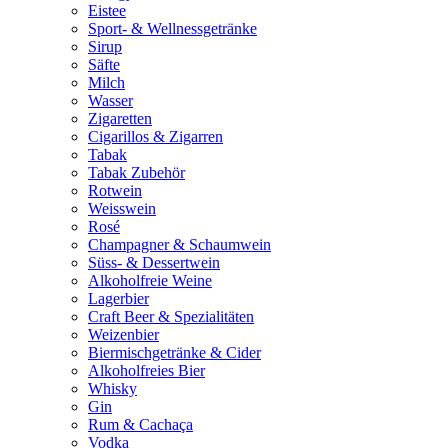
Eistee
Sport- & Wellnessgetränke
Sirup
Säfte
Milch
Wasser
Zigaretten
Cigarillos & Zigarren
Tabak
Tabak Zubehör
Rotwein
Weisswein
Rosé
Champagner & Schaumwein
Süss- & Dessertwein
Alkoholfreie Weine
Lagerbier
Craft Beer & Spezialitäten
Weizenbier
Biermischgetränke & Cider
Alkoholfreies Bier
Whisky
Gin
Rum & Cachaça
Vodka