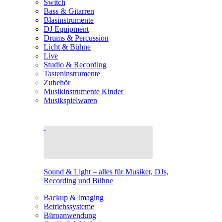
Switch
Bass & Gitarren
Blasinstrumente
DJ Equipment
Drums & Percussion
Licht & Bühne
Live
Studio & Recording
Tasteninstrumente
Zubehör
Musikinstrumente Kinder
Musikspielwaren
Sound & Light – alles für Musiker, DJs,
Recording und Bühne
Backup & Imaging
Betriebssysteme
Büroanwendung