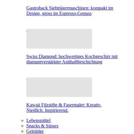
Gastroback Siebträgermaschinen: kompakt im
Design, gross im Espresso-Genuss
Swiss Diamond: hochwertiges Kochgeschirr mit
diamantverstärkter Antihaftbeschichtung
Kawaii Filzstifte & Fasermaler: Kreativ.
Niedlich. Inspirierend.
Lebensmittel
Snacks & Süsses
Getränke