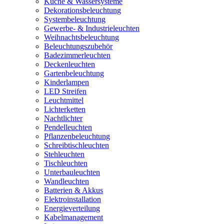
Küche & Wassersysteme
Dekorationsbeleuchtung
Systembeleuchtung
Gewerbe- & Industrieleuchten
Weihnachtsbeleuchtung
Beleuchtungszubehör
Badezimmerleuchten
Deckenleuchten
Gartenbeleuchtung
Kinderlampen
LED Streifen
Leuchtmittel
Lichterketten
Nachtlichter
Pendelleuchten
Pflanzenbeleuchtung
Schreibtischleuchten
Stehleuchten
Tischleuchten
Unterbauleuchten
Wandleuchten
Batterien & Akkus
Elektroinstallation
Energieverteilung
Kabelmanagement