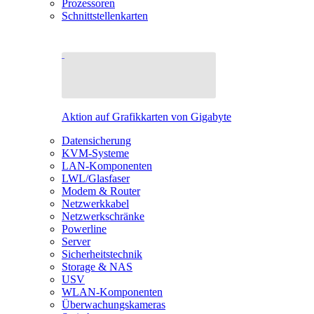
Prozessoren
Schnittstellenkarten
Aktion auf Grafikkarten von Gigabyte
Datensicherung
KVM-Systeme
LAN-Komponenten
LWL/Glasfaser
Modem & Router
Netzwerkkabel
Netzwerkschränke
Powerline
Server
Sicherheitstechnik
Storage & NAS
USV
WLAN-Komponenten
Überwachungskameras