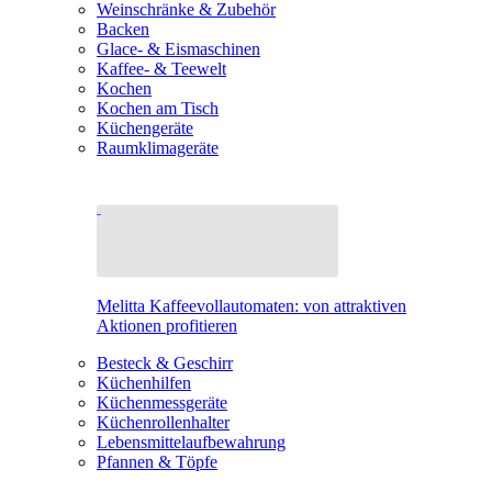
Weinschränke & Zubehör
Backen
Glace- & Eismaschinen
Kaffee- & Teewelt
Kochen
Kochen am Tisch
Küchengeräte
Raumklimageräte
Melitta Kaffeevollautomaten: von attraktiven
Aktionen profitieren
Besteck & Geschirr
Küchenhilfen
Küchenmessgeräte
Küchenrollenhalter
Lebensmittelaufbewahrung
Pfannen & Töpfe