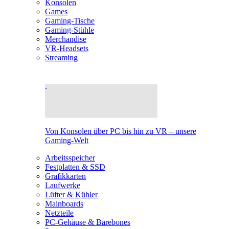
Konsolen
Games
Gaming-Tische
Gaming-Stühle
Merchandise
VR-Headsets
Streaming
Von Konsolen über PC bis hin zu VR – unsere
Gaming-Welt
Arbeitsspeicher
Festplatten & SSD
Grafikkarten
Laufwerke
Lüfter & Kühler
Mainboards
Netzteile
PC-Gehäuse & Barebones