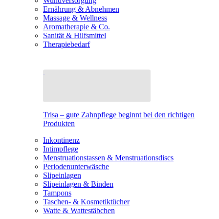
Wundversorgung
Ernährung & Abnehmen
Massage & Wellness
Aromatherapie & Co.
Sanität & Hilfsmittel
Therapiebedarf
Trisa – gute Zahnpflege beginnt bei den richtigen
Produkten
Inkontinenz
Intimpflege
Menstruationstassen & Menstruationsdiscs
Periodenunterwäsche
Slipeinlagen
Slipeinlagen & Binden
Tampons
Taschen- & Kosmetiktücher
Watte & Wattestäbchen