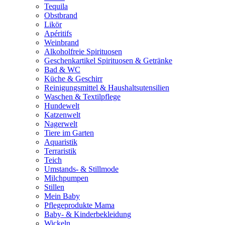
Tequila
Obstbrand
Likör
Apéritifs
Weinbrand
Alkoholfreie Spirituosen
Geschenkartikel Spirituosen & Getränke
Bad & WC
Küche & Geschirr
Reinigungsmittel & Haushaltsutensilien
Waschen & Textilpflege
Hundewelt
Katzenwelt
Nagerwelt
Tiere im Garten
Aquaristik
Terraristik
Teich
Umstands- & Stillmode
Milchpumpen
Stillen
Mein Baby
Pflegeprodukte Mama
Baby- & Kinderbekleidung
Wickeln