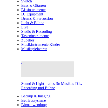
Switch
Bass & Gitarren
Blasinstrumente
DJ Equipment
Drums & Percussion
Licht & Bühne
Live
Studio & Recording
Tasteninstrumente
Zubehör
Musikinstrumente Kinder
Musikspielwaren
Sound & Light – alles für Musiker, DJs,
Recording und Bühne
Backup & Imaging
Betriebssysteme
Büroanwendung