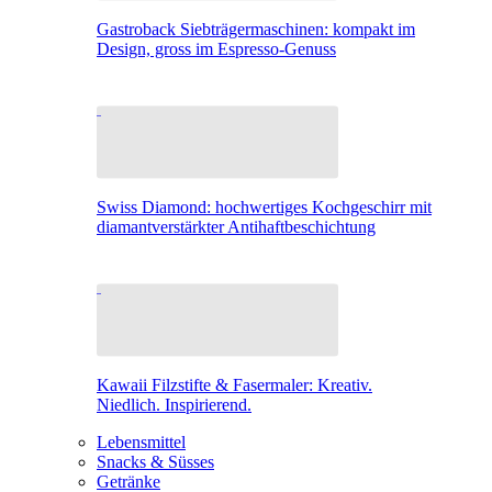
Gastroback Siebträgermaschinen: kompakt im
Design, gross im Espresso-Genuss
Swiss Diamond: hochwertiges Kochgeschirr mit
diamantverstärkter Antihaftbeschichtung
Kawaii Filzstifte & Fasermaler: Kreativ.
Niedlich. Inspirierend.
Lebensmittel
Snacks & Süsses
Getränke