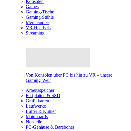
Konsolen
Games
Gaming-Tische
Gaming-Stühle
Merchandise
VR-Headsets
Streaming
Von Konsolen über PC bis hin zu VR – unsere
Gaming-Welt
Arbeitsspeicher
Festplatten & SSD
Grafikkarten
Laufwerke
Lüfter & Kühler
Mainboards
Netzteile
PC-Gehäuse & Barebones