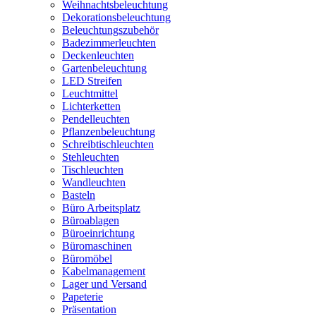
Weihnachtsbeleuchtung
Dekorationsbeleuchtung
Beleuchtungszubehör
Badezimmerleuchten
Deckenleuchten
Gartenbeleuchtung
LED Streifen
Leuchtmittel
Lichterketten
Pendelleuchten
Pflanzenbeleuchtung
Schreibtischleuchten
Stehleuchten
Tischleuchten
Wandleuchten
Basteln
Büro Arbeitsplatz
Büroablagen
Büroeinrichtung
Büromaschinen
Büromöbel
Kabelmanagement
Lager und Versand
Papeterie
Präsentation