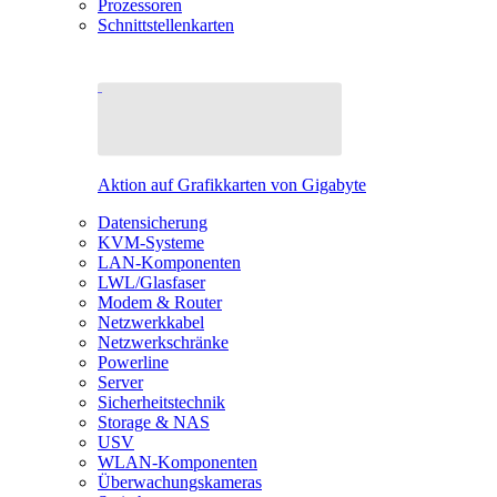
Prozessoren
Schnittstellenkarten
Aktion auf Grafikkarten von Gigabyte
Datensicherung
KVM-Systeme
LAN-Komponenten
LWL/Glasfaser
Modem & Router
Netzwerkkabel
Netzwerkschränke
Powerline
Server
Sicherheitstechnik
Storage & NAS
USV
WLAN-Komponenten
Überwachungskameras