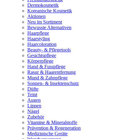
Dermokosmetik
Koreanische Kosmetik
Aktionen
Neu im Sortiment
Bewusste Alternativen
Haarpflege
Haarstyling
Haarcoloration
Beauty- & Pflegetools
Gesichtspflege
Körperpflege
Hand & Fusspflege
Rasur & Haarentfernung
Mund & Zahnpflege
Sonnen- & Insektenschutz
Düfte
Teint
Augen
Lippen
Nägel
Zubehör
Vitamine & Mineralstoffe
Prävention & Regeneration
Medizinische Geräte