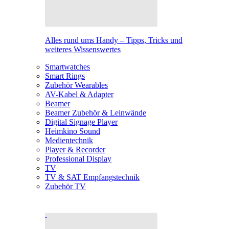
Alles rund ums Handy – Tipps, Tricks und
weiteres Wissenswertes
Smartwatches
Smart Rings
Zubehör Wearables
AV-Kabel & Adapter
Beamer
Beamer Zubehör & Leinwände
Digital Signage Player
Heimkino Sound
Medientechnik
Player & Recorder
Professional Display
TV
TV & SAT Empfangstechnik
Zubehör TV