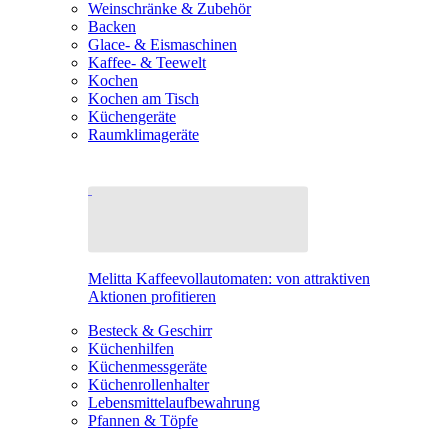
Weinschränke & Zubehör
Backen
Glace- & Eismaschinen
Kaffee- & Teewelt
Kochen
Kochen am Tisch
Küchengeräte
Raumklimageräte
Melitta Kaffeevollautomaten: von attraktiven
Aktionen profitieren
Besteck & Geschirr
Küchenhilfen
Küchenmessgeräte
Küchenrollenhalter
Lebensmittelaufbewahrung
Pfannen & Töpfe