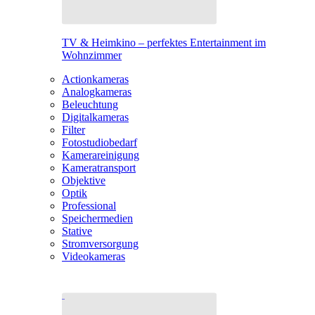
TV & Heimkino – perfektes Entertainment im
Wohnzimmer
Actionkameras
Analogkameras
Beleuchtung
Digitalkameras
Filter
Fotostudiobedarf
Kamerareinigung
Kameratransport
Objektive
Optik
Professional
Speichermedien
Stative
Stromversorgung
Videokameras