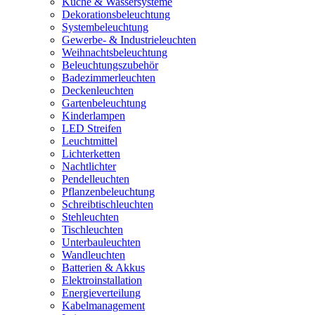
Küche & Wassersysteme
Dekorationsbeleuchtung
Systembeleuchtung
Gewerbe- & Industrieleuchten
Weihnachtsbeleuchtung
Beleuchtungszubehör
Badezimmerleuchten
Deckenleuchten
Gartenbeleuchtung
Kinderlampen
LED Streifen
Leuchtmittel
Lichterketten
Nachtlichter
Pendelleuchten
Pflanzenbeleuchtung
Schreibtischleuchten
Stehleuchten
Tischleuchten
Unterbauleuchten
Wandleuchten
Batterien & Akkus
Elektroinstallation
Energieverteilung
Kabelmanagement