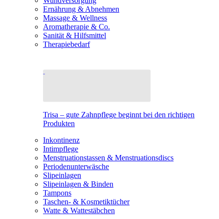
Wundversorgung
Ernährung & Abnehmen
Massage & Wellness
Aromatherapie & Co.
Sanität & Hilfsmittel
Therapiebedarf
Trisa – gute Zahnpflege beginnt bei den richtigen
Produkten
Inkontinenz
Intimpflege
Menstruationstassen & Menstruationsdiscs
Periodenunterwäsche
Slipeinlagen
Slipeinlagen & Binden
Tampons
Taschen- & Kosmetiktücher
Watte & Wattestäbchen