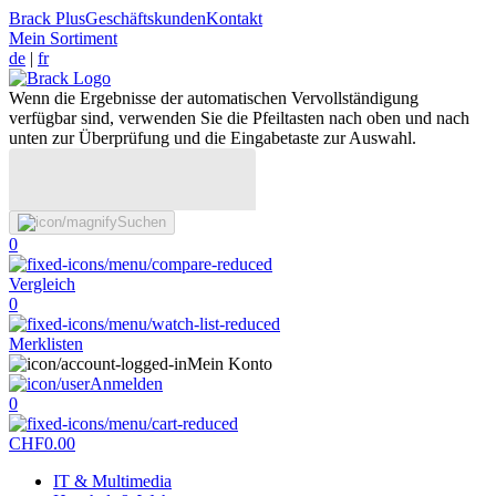
Brack Plus
Geschäftskunden
Kontakt
Mein Sortiment
de
|
fr
Wenn die Ergebnisse der automatischen Vervollständigung
verfügbar sind, verwenden Sie die Pfeiltasten nach oben und nach
unten zur Überprüfung und die Eingabetaste zur Auswahl.
Suchen
0
Vergleich
0
Merklisten
Mein Konto
Anmelden
0
CHF
0.00
IT & Multimedia