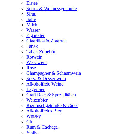
Eistee
Sport- & Wellnessgetränke
Sirup
Säfte
Milch
Wasser
Zigaretten
Cigarillos & Zigarren
Tabak
Tabak Zubehör
Rotwein
Weisswein
Rosé
Champagner & Schaumwein
Süss- & Dessertwein
Alkoholfreie Weine
Lagerbier
Craft Beer & Spezialitäten
Weizenbier
Biermischgetränke & Cider
Alkoholfreies Bier
Whisky
Gin
Rum & Cachaça
Vodka