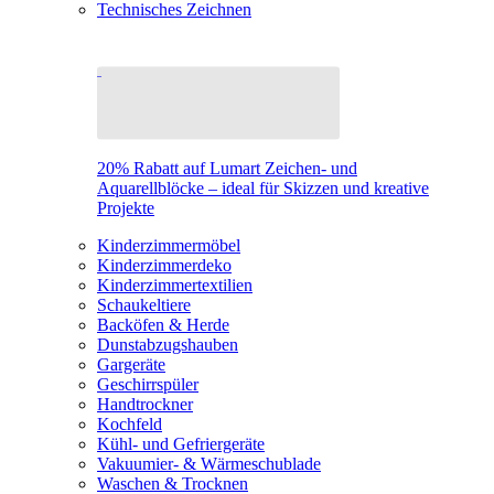
Technisches Zeichnen
20% Rabatt auf Lumart Zeichen- und
Aquarellblöcke – ideal für Skizzen und kreative
Projekte
Kinderzimmermöbel
Kinderzimmerdeko
Kinderzimmertextilien
Schaukeltiere
Backöfen & Herde
Dunstabzugshauben
Gargeräte
Geschirrspüler
Handtrockner
Kochfeld
Kühl- und Gefriergeräte
Vakuumier- & Wärmeschublade
Waschen & Trocknen