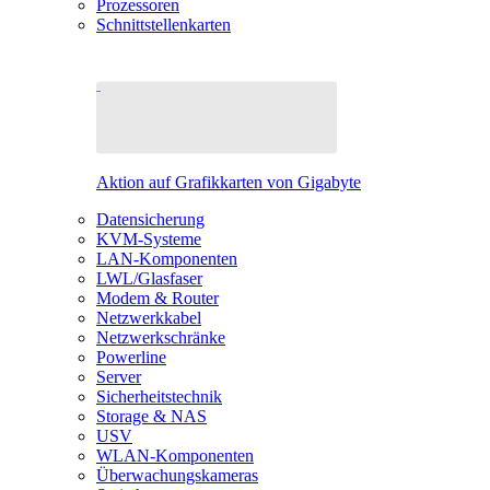
Prozessoren
Schnittstellenkarten
Aktion auf Grafikkarten von Gigabyte
Datensicherung
KVM-Systeme
LAN-Komponenten
LWL/Glasfaser
Modem & Router
Netzwerkkabel
Netzwerkschränke
Powerline
Server
Sicherheitstechnik
Storage & NAS
USV
WLAN-Komponenten
Überwachungskameras