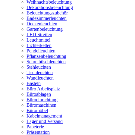
Weihnachtsbeleuchtung
Dekorationsbeleuchtung
Beleuchtungszubehör
Badezimmerleuchten
Deckenleuchten
Gartenbeleuchtung
LED Streifen
Leuchtmittel
Lichterketten
Pendelleuchten
Pflanzenbeleuchtung
Schreibtischleuchten
Stehleuchten
Tischleuchten
Wandleuchten
Basteln
Büro Arbeitsplatz
Büroablagen
Büroeinrichtung
Büromaschinen
Büromöbel
Kabelmanagement
Lager und Versand
Papeterie
Präsentation