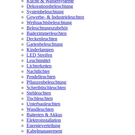
Küche & Wassersysteme
Dekorationsbeleuchtung
Systembeleuchtung
Gewerbe- & Industrieleuchten
Weihnachtsbeleuchtung
Beleuchtungszubehör
Badezimmerleuchten
Deckenleuchten
Gartenbeleuchtung
Kinderlampen
LED Streifen
Leuchtmittel
Lichterketten
Nachtlichter
Pendelleuchten
Pflanzenbeleuchtung
Schreibtischleuchten
Stehleuchten
Tischleuchten
Unterbauleuchten
Wandleuchten
Batterien & Akkus
Elektroinstallation
Energieverteilung
Kabelmanagement