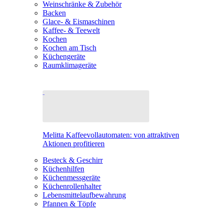
Weinschränke & Zubehör
Backen
Glace- & Eismaschinen
Kaffee- & Teewelt
Kochen
Kochen am Tisch
Küchengeräte
Raumklimageräte
Melitta Kaffeevollautomaten: von attraktiven
Aktionen profitieren
Besteck & Geschirr
Küchenhilfen
Küchenmessgeräte
Küchenrollenhalter
Lebensmittelaufbewahrung
Pfannen & Töpfe