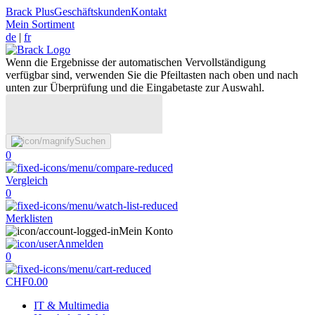
Brack Plus
Geschäftskunden
Kontakt
Mein Sortiment
de
|
fr
Wenn die Ergebnisse der automatischen Vervollständigung
verfügbar sind, verwenden Sie die Pfeiltasten nach oben und nach
unten zur Überprüfung und die Eingabetaste zur Auswahl.
Suchen
0
Vergleich
0
Merklisten
Mein Konto
Anmelden
0
CHF
0.00
IT & Multimedia