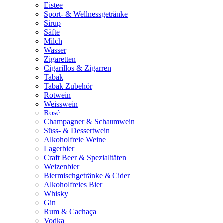
Eistee
Sport- & Wellnessgetränke
Sirup
Säfte
Milch
Wasser
Zigaretten
Cigarillos & Zigarren
Tabak
Tabak Zubehör
Rotwein
Weisswein
Rosé
Champagner & Schaumwein
Süss- & Dessertwein
Alkoholfreie Weine
Lagerbier
Craft Beer & Spezialitäten
Weizenbier
Biermischgetränke & Cider
Alkoholfreies Bier
Whisky
Gin
Rum & Cachaça
Vodka