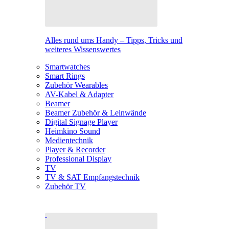
Alles rund ums Handy – Tipps, Tricks und
weiteres Wissenswertes
Smartwatches
Smart Rings
Zubehör Wearables
AV-Kabel & Adapter
Beamer
Beamer Zubehör & Leinwände
Digital Signage Player
Heimkino Sound
Medientechnik
Player & Recorder
Professional Display
TV
TV & SAT Empfangstechnik
Zubehör TV