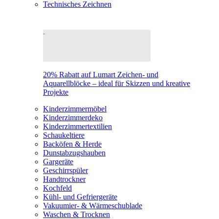
Technisches Zeichnen
20% Rabatt auf Lumart Zeichen- und
Aquarellblöcke – ideal für Skizzen und kreative
Projekte
Kinderzimmermöbel
Kinderzimmerdeko
Kinderzimmertextilien
Schaukeltiere
Backöfen & Herde
Dunstabzugshauben
Gargeräte
Geschirrspüler
Handtrockner
Kochfeld
Kühl- und Gefriergeräte
Vakuumier- & Wärmeschublade
Waschen & Trocknen