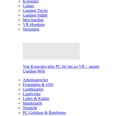
Konsolen
Games
Gaming-Tische
Gaming-Stühle
Merchandise
VR-Headsets
Streaming
Von Konsolen über PC bis hin zu VR – unsere
Gaming-Welt
Arbeitsspeicher
Festplatten & SSD
Grafikkarten
Laufwerke
Lüfter & Kühler
Mainboards
Netzteile
PC-Gehäuse & Barebones