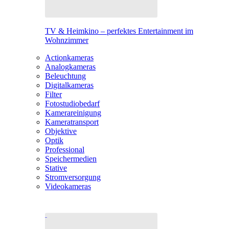
TV & Heimkino – perfektes Entertainment im
Wohnzimmer
Actionkameras
Analogkameras
Beleuchtung
Digitalkameras
Filter
Fotostudiobedarf
Kamerareinigung
Kameratransport
Objektive
Optik
Professional
Speichermedien
Stative
Stromversorgung
Videokameras