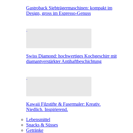
Gastroback Siebträgermaschinen: kompakt im
Design, gross im Espresso-Genuss
Swiss Diamond: hochwertiges Kochgeschirr mit
diamantverstärkter Antihaftbeschichtung
Kawaii Filzstifte & Fasermaler: Kreativ.
Niedlich. Inspirierend.
Lebensmittel
Snacks & Süsses
Getränke