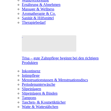
Wundversorgung
Ernährung & Abnehmen
Massage & Wellness
Aromatherapie & Co.
Sanität & Hilfsmittel
Therapiebedarf
Trisa – gute Zahnpflege beginnt bei den richtigen
Produkten
Inkontinenz
Intimpflege
Menstruationstassen & Menstruationsdiscs
Periodenunterwäsche
Slipeinlagen
Slipeinlagen & Binden
Tampons
Taschen- & Kosmetiktücher
Watte & Wattestäbchen