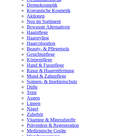
Dermokosmetik
Koreanische Kosmetik
Aktionen
Neu im Sortiment
Bewusste Alternativen
Haarpflege
Haarstyling
Haarcoloration
Beauty- & Pflegetools
Gesichtspflege
Körperpflege
Hand & Fusspflege
Rasur & Haarentfernung
Mund & Zahnpflege
Sonnen- & Insektenschutz
Düfte
Teint
Augen
Lippen
Nägel
Zubehör
Vitamine & Mineralstoffe
Prävention & Regeneration
Medizinische Geräte