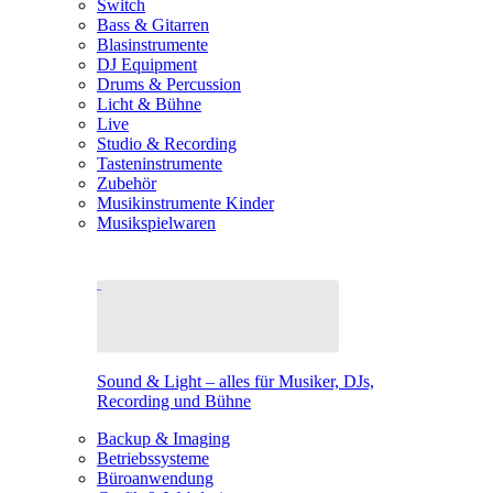
Switch
Bass & Gitarren
Blasinstrumente
DJ Equipment
Drums & Percussion
Licht & Bühne
Live
Studio & Recording
Tasteninstrumente
Zubehör
Musikinstrumente Kinder
Musikspielwaren
Sound & Light – alles für Musiker, DJs,
Recording und Bühne
Backup & Imaging
Betriebssysteme
Büroanwendung