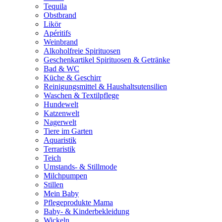
Tequila
Obstbrand
Likör
Apéritifs
Weinbrand
Alkoholfreie Spirituosen
Geschenkartikel Spirituosen & Getränke
Bad & WC
Küche & Geschirr
Reinigungsmittel & Haushaltsutensilien
Waschen & Textilpflege
Hundewelt
Katzenwelt
Nagerwelt
Tiere im Garten
Aquaristik
Terraristik
Teich
Umstands- & Stillmode
Milchpumpen
Stillen
Mein Baby
Pflegeprodukte Mama
Baby- & Kinderbekleidung
Wickeln