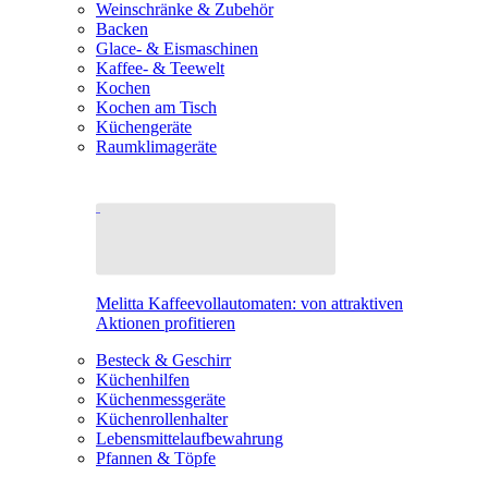
Weinschränke & Zubehör
Backen
Glace- & Eismaschinen
Kaffee- & Teewelt
Kochen
Kochen am Tisch
Küchengeräte
Raumklimageräte
Melitta Kaffeevollautomaten: von attraktiven
Aktionen profitieren
Besteck & Geschirr
Küchenhilfen
Küchenmessgeräte
Küchenrollenhalter
Lebensmittelaufbewahrung
Pfannen & Töpfe