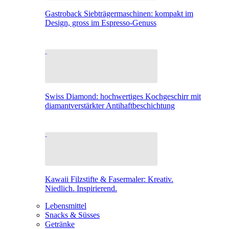
Gastroback Siebträgermaschinen: kompakt im
Design, gross im Espresso-Genuss
Swiss Diamond: hochwertiges Kochgeschirr mit
diamantverstärkter Antihaftbeschichtung
Kawaii Filzstifte & Fasermaler: Kreativ.
Niedlich. Inspirierend.
Lebensmittel
Snacks & Süsses
Getränke