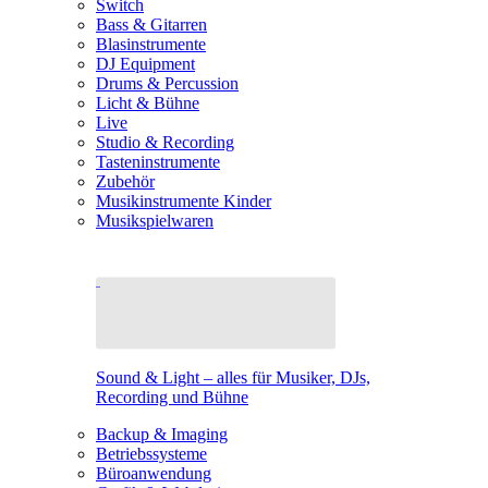
Switch
Bass & Gitarren
Blasinstrumente
DJ Equipment
Drums & Percussion
Licht & Bühne
Live
Studio & Recording
Tasteninstrumente
Zubehör
Musikinstrumente Kinder
Musikspielwaren
Sound & Light – alles für Musiker, DJs,
Recording und Bühne
Backup & Imaging
Betriebssysteme
Büroanwendung