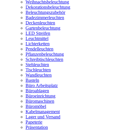
Weihnachtsbeleuchtung
Dekorationsbeleuchtung
Beleuchtungszubehör
Badezimmerleuchten
Deckenleuchten
Gartenbeleuchtung
LED Streifen
Leuchtmittel
Lichterketten
Pendelleuchten
Pflanzenbeleuchtung
Schreibtischleuchten
Stehleuchten
Tischleuchten
Wandleuchten
Basteln
Büro Arbeitsplatz
Büroablagen
Büroeinrichtung
Büromaschinen
Büromöbel
Kabelmanagement
Lager und Versand
Papeterie
Präsentation