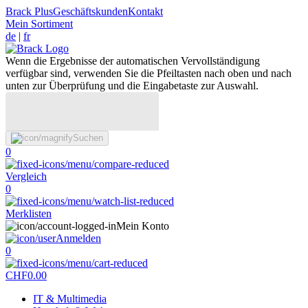
Brack Plus
Geschäftskunden
Kontakt
Mein Sortiment
de
|
fr
Wenn die Ergebnisse der automatischen Vervollständigung
verfügbar sind, verwenden Sie die Pfeiltasten nach oben und nach
unten zur Überprüfung und die Eingabetaste zur Auswahl.
Suchen
0
Vergleich
0
Merklisten
Mein Konto
Anmelden
0
CHF
0.00
IT & Multimedia