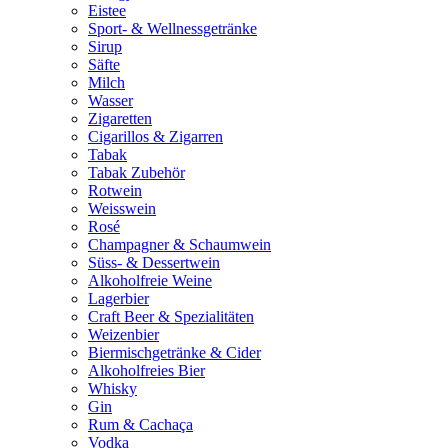
Eistee
Sport- & Wellnessgetränke
Sirup
Säfte
Milch
Wasser
Zigaretten
Cigarillos & Zigarren
Tabak
Tabak Zubehör
Rotwein
Weisswein
Rosé
Champagner & Schaumwein
Süss- & Dessertwein
Alkoholfreie Weine
Lagerbier
Craft Beer & Spezialitäten
Weizenbier
Biermischgetränke & Cider
Alkoholfreies Bier
Whisky
Gin
Rum & Cachaça
Vodka