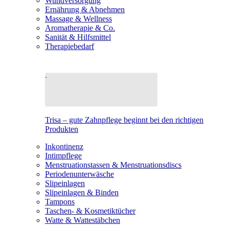
Wundversorgung
Ernährung & Abnehmen
Massage & Wellness
Aromatherapie & Co.
Sanität & Hilfsmittel
Therapiebedarf
Trisa – gute Zahnpflege beginnt bei den richtigen
Produkten
Inkontinenz
Intimpflege
Menstruationstassen & Menstruationsdiscs
Periodenunterwäsche
Slipeinlagen
Slipeinlagen & Binden
Tampons
Taschen- & Kosmetiktücher
Watte & Wattestäbchen