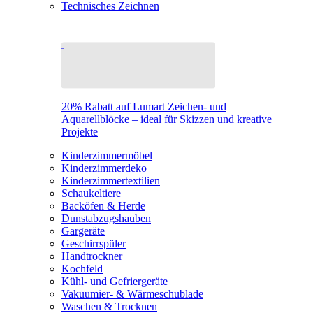
Technisches Zeichnen
20% Rabatt auf Lumart Zeichen- und
Aquarellblöcke – ideal für Skizzen und kreative
Projekte
Kinderzimmermöbel
Kinderzimmerdeko
Kinderzimmertextilien
Schaukeltiere
Backöfen & Herde
Dunstabzugshauben
Gargeräte
Geschirrspüler
Handtrockner
Kochfeld
Kühl- und Gefriergeräte
Vakuumier- & Wärmeschublade
Waschen & Trocknen