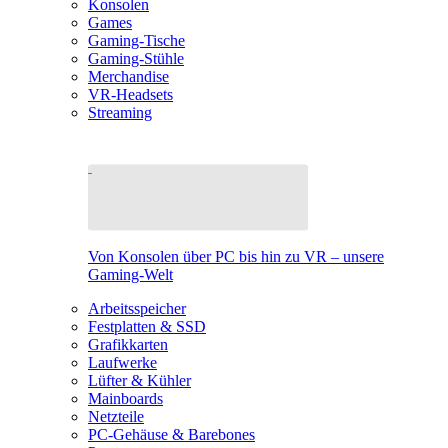
Konsolen
Games
Gaming-Tische
Gaming-Stühle
Merchandise
VR-Headsets
Streaming
Von Konsolen über PC bis hin zu VR – unsere
Gaming-Welt
Arbeitsspeicher
Festplatten & SSD
Grafikkarten
Laufwerke
Lüfter & Kühler
Mainboards
Netzteile
PC-Gehäuse & Barebones