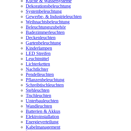
Küche & Wassersysteme
Dekorationsbeleuchtung
Systembeleuchtung
Gewerbe- & Industrieleuchten
Weihnachtsbeleuchtung
Beleuchtungszubehör
Badezimmerleuchten
Deckenleuchten
Gartenbeleuchtung
Kinderlampen
LED Streifen
Leuchtmittel
Lichterketten
Nachtlichter
Pendelleuchten
Pflanzenbeleuchtung
Schreibtischleuchten
Stehleuchten
Tischleuchten
Unterbauleuchten
Wandleuchten
Batterien & Akkus
Elektroinstallation
Energieverteilung
Kabelmanagement