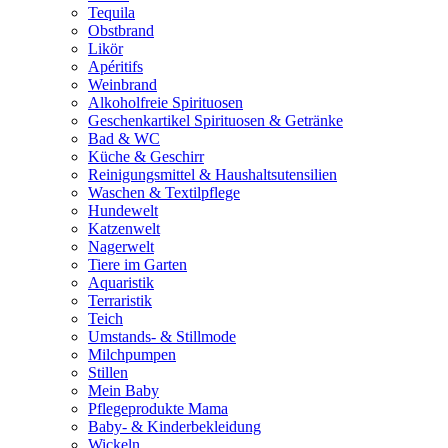
Tequila
Obstbrand
Likör
Apéritifs
Weinbrand
Alkoholfreie Spirituosen
Geschenkartikel Spirituosen & Getränke
Bad & WC
Küche & Geschirr
Reinigungsmittel & Haushaltsutensilien
Waschen & Textilpflege
Hundewelt
Katzenwelt
Nagerwelt
Tiere im Garten
Aquaristik
Terraristik
Teich
Umstands- & Stillmode
Milchpumpen
Stillen
Mein Baby
Pflegeprodukte Mama
Baby- & Kinderbekleidung
Wickeln