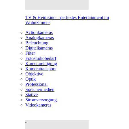
TV & Heimkino – perfektes Entertainment im
Wohnzimmer
Actionkameras
Analogkameras
Beleuchtung
Digitalkameras
Filter
Fotostudiobedarf
Kamerareinigung
Kameratransport
Objektive
Optik
Professional
Speichermedien
Stative
Stromversorgung
Videokameras