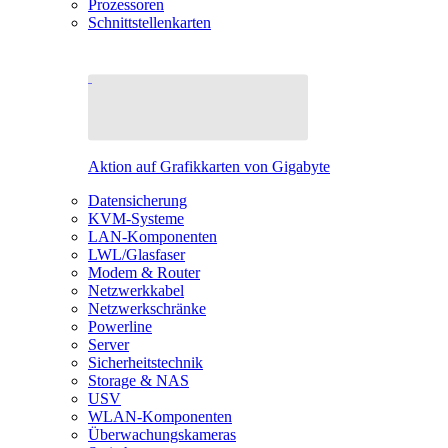
Prozessoren
Schnittstellenkarten
Aktion auf Grafikkarten von Gigabyte
Datensicherung
KVM-Systeme
LAN-Komponenten
LWL/Glasfaser
Modem & Router
Netzwerkkabel
Netzwerkschränke
Powerline
Server
Sicherheitstechnik
Storage & NAS
USV
WLAN-Komponenten
Überwachungskameras