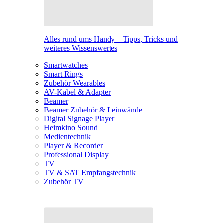
Alles rund ums Handy – Tipps, Tricks und
weiteres Wissenswertes
Smartwatches
Smart Rings
Zubehör Wearables
AV-Kabel & Adapter
Beamer
Beamer Zubehör & Leinwände
Digital Signage Player
Heimkino Sound
Medientechnik
Player & Recorder
Professional Display
TV
TV & SAT Empfangstechnik
Zubehör TV