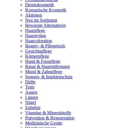
Dermokosmetik
Koreanische Kosmetik
Aktionen
Neu im Sortiment
Bewusste Alternativen
Haarpflege
Haarstyling
Haarcoloration
Beauty- & Pflegetools
Gesichtspflege
Körperpflege
Hand & Fusspflege
Rasur & Haarentfernung
Mund & Zahnpflege
Sonnen- & Insektenschutz
Düfte
Teint
Augen
Lippen
Nägel
Zubehör
Vitamine & Mineralstoffe
Prävention & Regeneration
Medizinische Geräte