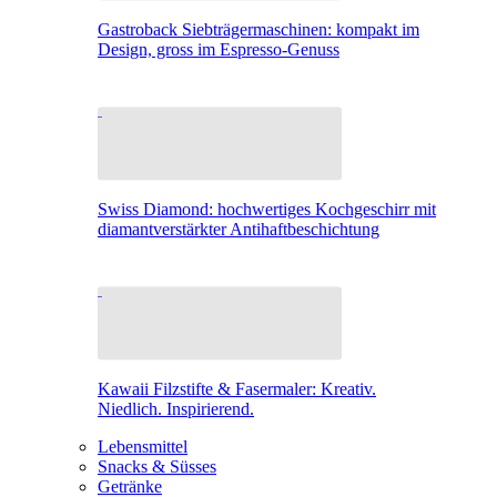
Gastroback Siebträgermaschinen: kompakt im
Design, gross im Espresso-Genuss
Swiss Diamond: hochwertiges Kochgeschirr mit
diamantverstärkter Antihaftbeschichtung
Kawaii Filzstifte & Fasermaler: Kreativ.
Niedlich. Inspirierend.
Lebensmittel
Snacks & Süsses
Getränke