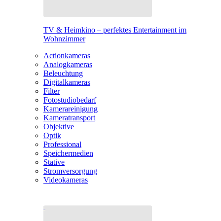
TV & Heimkino – perfektes Entertainment im
Wohnzimmer
Actionkameras
Analogkameras
Beleuchtung
Digitalkameras
Filter
Fotostudiobedarf
Kamerareinigung
Kameratransport
Objektive
Optik
Professional
Speichermedien
Stative
Stromversorgung
Videokameras