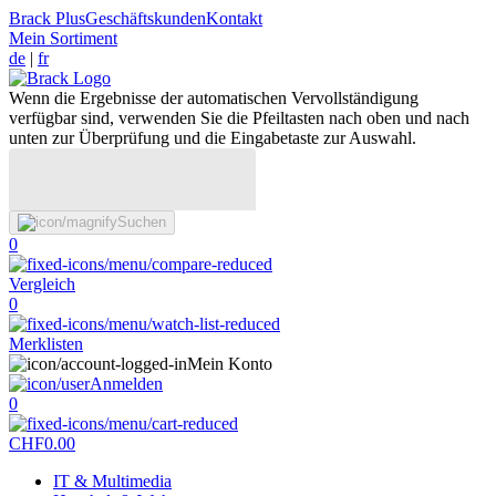
Brack Plus
Geschäftskunden
Kontakt
Mein Sortiment
de
|
fr
Wenn die Ergebnisse der automatischen Vervollständigung
verfügbar sind, verwenden Sie die Pfeiltasten nach oben und nach
unten zur Überprüfung und die Eingabetaste zur Auswahl.
Suchen
0
Vergleich
0
Merklisten
Mein Konto
Anmelden
0
CHF
0.00
IT & Multimedia