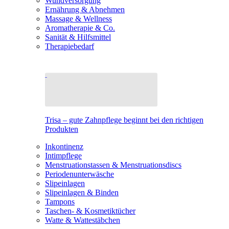
Wundversorgung
Ernährung & Abnehmen
Massage & Wellness
Aromatherapie & Co.
Sanität & Hilfsmittel
Therapiebedarf
Trisa – gute Zahnpflege beginnt bei den richtigen
Produkten
Inkontinenz
Intimpflege
Menstruationstassen & Menstruationsdiscs
Periodenunterwäsche
Slipeinlagen
Slipeinlagen & Binden
Tampons
Taschen- & Kosmetiktücher
Watte & Wattestäbchen