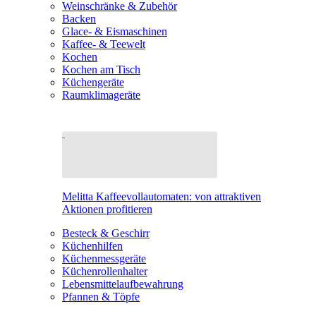
Weinschränke & Zubehör
Backen
Glace- & Eismaschinen
Kaffee- & Teewelt
Kochen
Kochen am Tisch
Küchengeräte
Raumklimageräte
Melitta Kaffeevollautomaten: von attraktiven
Aktionen profitieren
Besteck & Geschirr
Küchenhilfen
Küchenmessgeräte
Küchenrollenhalter
Lebensmittelaufbewahrung
Pfannen & Töpfe