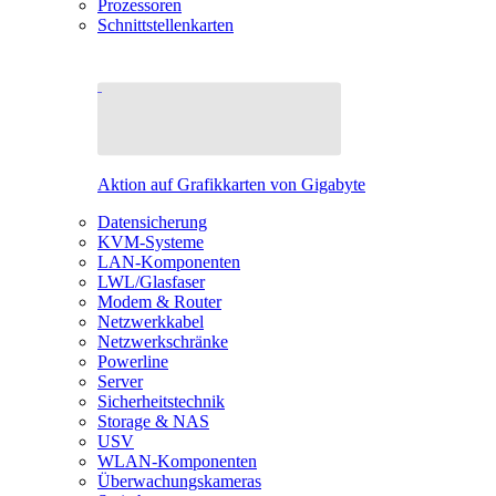
Prozessoren
Schnittstellenkarten
Aktion auf Grafikkarten von Gigabyte
Datensicherung
KVM-Systeme
LAN-Komponenten
LWL/Glasfaser
Modem & Router
Netzwerkkabel
Netzwerkschränke
Powerline
Server
Sicherheitstechnik
Storage & NAS
USV
WLAN-Komponenten
Überwachungskameras