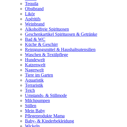
Tequila
Obstbrand
Likör
Apéritifs
Weinbrand
Alkoholfreie Spirituosen
Geschenkartikel Spirituosen & Getränke
Bad & WC
Küche & Geschirr
Reinigungsmittel & Haushaltsutensilien
Waschen & Textilpflege
Hundewelt
Katzenwelt
Nagerwelt
Tiere im Garten
Aquaristik
Terraristik
Teich
Umstands- & Stillmode
Milchpumpen
Stillen
Mein Baby
Pflegeprodukte Mama
Baby- & Kinderbekleidung
Wickeln