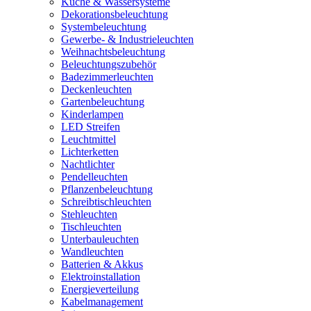
Küche & Wassersysteme
Dekorationsbeleuchtung
Systembeleuchtung
Gewerbe- & Industrieleuchten
Weihnachtsbeleuchtung
Beleuchtungszubehör
Badezimmerleuchten
Deckenleuchten
Gartenbeleuchtung
Kinderlampen
LED Streifen
Leuchtmittel
Lichterketten
Nachtlichter
Pendelleuchten
Pflanzenbeleuchtung
Schreibtischleuchten
Stehleuchten
Tischleuchten
Unterbauleuchten
Wandleuchten
Batterien & Akkus
Elektroinstallation
Energieverteilung
Kabelmanagement