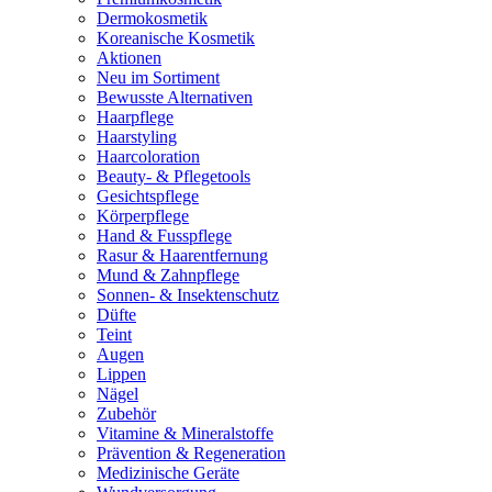
Dermokosmetik
Koreanische Kosmetik
Aktionen
Neu im Sortiment
Bewusste Alternativen
Haarpflege
Haarstyling
Haarcoloration
Beauty- & Pflegetools
Gesichtspflege
Körperpflege
Hand & Fusspflege
Rasur & Haarentfernung
Mund & Zahnpflege
Sonnen- & Insektenschutz
Düfte
Teint
Augen
Lippen
Nägel
Zubehör
Vitamine & Mineralstoffe
Prävention & Regeneration
Medizinische Geräte