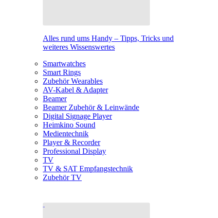
Alles rund ums Handy – Tipps, Tricks und
weiteres Wissenswertes
Smartwatches
Smart Rings
Zubehör Wearables
AV-Kabel & Adapter
Beamer
Beamer Zubehör & Leinwände
Digital Signage Player
Heimkino Sound
Medientechnik
Player & Recorder
Professional Display
TV
TV & SAT Empfangstechnik
Zubehör TV