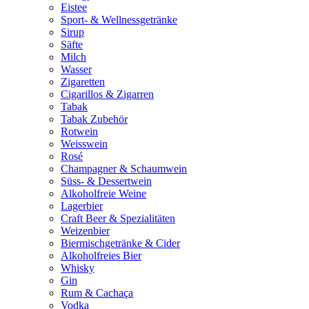
Eistee
Sport- & Wellnessgetränke
Sirup
Säfte
Milch
Wasser
Zigaretten
Cigarillos & Zigarren
Tabak
Tabak Zubehör
Rotwein
Weisswein
Rosé
Champagner & Schaumwein
Süss- & Dessertwein
Alkoholfreie Weine
Lagerbier
Craft Beer & Spezialitäten
Weizenbier
Biermischgetränke & Cider
Alkoholfreies Bier
Whisky
Gin
Rum & Cachaça
Vodka