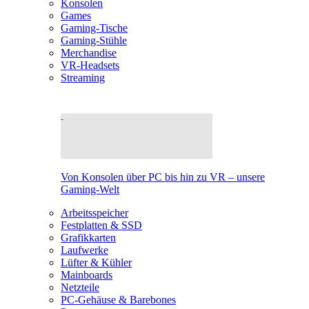
Konsolen
Games
Gaming-Tische
Gaming-Stühle
Merchandise
VR-Headsets
Streaming
Von Konsolen über PC bis hin zu VR – unsere
Gaming-Welt
Arbeitsspeicher
Festplatten & SSD
Grafikkarten
Laufwerke
Lüfter & Kühler
Mainboards
Netzteile
PC-Gehäuse & Barebones