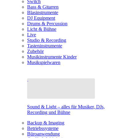
Switch
Bass & Gitarren
Blasinstrumente
DJ Equipment
Drums & Percussion
Licht & Bühne
Live
Studio & Recording
Tasteninstrumente
Zubehör
Musikinstrumente Kinder
Musikspielwaren
Sound & Light – alles für Musiker, DJs,
Recording und Bühne
Backup & Imaging
Betriebssysteme
Büroanwendung