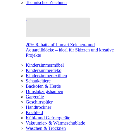
Technisches Zeichnen
20% Rabatt auf Lumart Zeichen- und
Aquarellblöcke – ideal für Skizzen und kreative
Projekte
Kinderzimmermöbel
Kinderzimmerdeko
Kinderzimmertextilien
Schaukeltiere
Backöfen & Herde
Dunstabzugshauben
Gargeräte
Geschirrspüler
Handtrockner
Kochfeld
Kühl- und Gefriergeräte
Vakuumier- & Wärmeschublade
Waschen & Trocknen