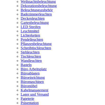
Weihnachtsbeleuchtung
Dekorationsbeleuchtung
Beleuchtungszubehör
Badezimmerleuchten
Deckenleuchten
Gartenbeleuchtung
LED Streifen
Leuchtmittel
Lichterketten
Pendelleuchten
Pflanzenbeleuchtung
Schreibtischleuchten
Stehleuchten
Tischleuchten
Wandleuchten
Basteln
Büro Arbeitsplatz
Büroablagen
Büroeinrichtung
Büromaschinen
Büromöbel
Kabelmanagement
Lager und Versand
Papeterie
Präsentation