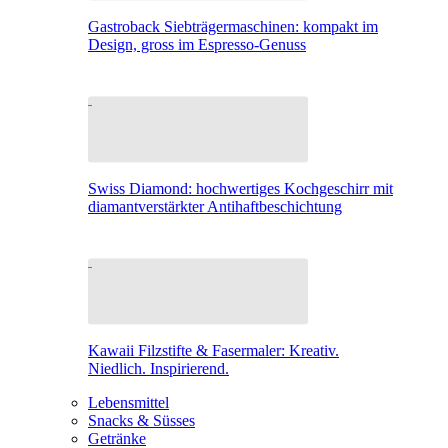
Gastroback Siebträgermaschinen: kompakt im
Design, gross im Espresso-Genuss
Swiss Diamond: hochwertiges Kochgeschirr mit
diamantverstärkter Antihaftbeschichtung
Kawaii Filzstifte & Fasermaler: Kreativ.
Niedlich. Inspirierend.
Lebensmittel
Snacks & Süsses
Getränke