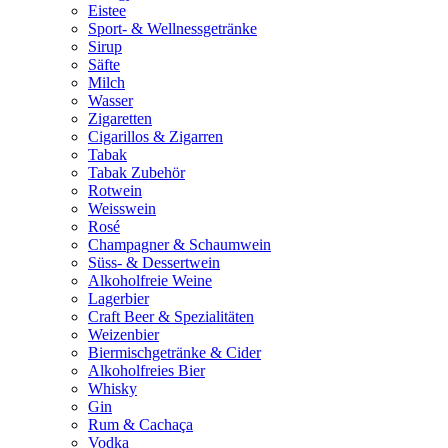
Eistee
Sport- & Wellnessgetränke
Sirup
Säfte
Milch
Wasser
Zigaretten
Cigarillos & Zigarren
Tabak
Tabak Zubehör
Rotwein
Weisswein
Rosé
Champagner & Schaumwein
Süss- & Dessertwein
Alkoholfreie Weine
Lagerbier
Craft Beer & Spezialitäten
Weizenbier
Biermischgetränke & Cider
Alkoholfreies Bier
Whisky
Gin
Rum & Cachaça
Vodka