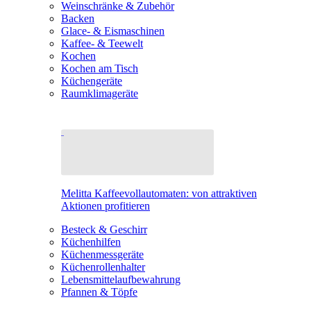
Weinschränke & Zubehör
Backen
Glace- & Eismaschinen
Kaffee- & Teewelt
Kochen
Kochen am Tisch
Küchengeräte
Raumklimageräte
Melitta Kaffeevollautomaten: von attraktiven
Aktionen profitieren
Besteck & Geschirr
Küchenhilfen
Küchenmessgeräte
Küchenrollenhalter
Lebensmittelaufbewahrung
Pfannen & Töpfe