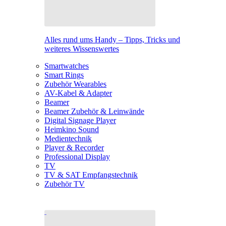
Alles rund ums Handy – Tipps, Tricks und
weiteres Wissenswertes
Smartwatches
Smart Rings
Zubehör Wearables
AV-Kabel & Adapter
Beamer
Beamer Zubehör & Leinwände
Digital Signage Player
Heimkino Sound
Medientechnik
Player & Recorder
Professional Display
TV
TV & SAT Empfangstechnik
Zubehör TV