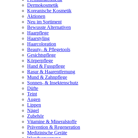
Dermokosmetik
Koreanische Kosmetik
Aktionen
Neu im Sortiment
Bewusste Alternativen
Haarpflege
Haarstyling
Haarcoloration
Beauty- & Pflegetools
Gesichtspflege
Körperpflege
Hand & Fusspflege
Rasur & Haarentfernung
Mund & Zahnpflege
Sonnen- & Insektenschutz
Düfte
Teint
Augen
Lippen
Nägel
Zubehör
Vitamine & Mineralstoffe
Prävention & Regeneration
Medizinische Geräte