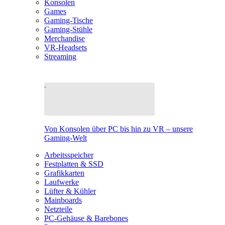
Konsolen
Games
Gaming-Tische
Gaming-Stühle
Merchandise
VR-Headsets
Streaming
Von Konsolen über PC bis hin zu VR – unsere
Gaming-Welt
Arbeitsspeicher
Festplatten & SSD
Grafikkarten
Laufwerke
Lüfter & Kühler
Mainboards
Netzteile
PC-Gehäuse & Barebones