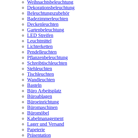
Weihnachtsbeleuchtung
Dekorationsbeleuchtung
Beleuchtungszubehör
Badezimmerleuchten
Deckenleuchten
Gartenbeleuchtung
LED Streifen
Leuchtmittel
Lichterketten
Pendelleuchten
Pflanzenbeleuchtung
Schreibtischleuchten
Stehleuchten
Tischleuchten
Wandleuchten
Basteln
Büro Arbeitsplatz
Büroablagen
Büroeinrichtung
Büromaschinen
Büromöbel
Kabelmanagement
Lager und Versand
Papeterie
Präsentation