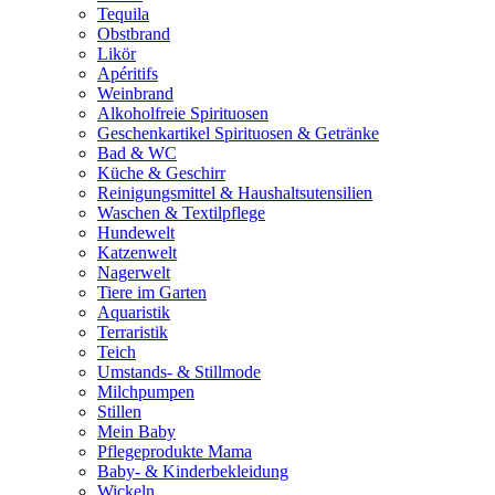
Tequila
Obstbrand
Likör
Apéritifs
Weinbrand
Alkoholfreie Spirituosen
Geschenkartikel Spirituosen & Getränke
Bad & WC
Küche & Geschirr
Reinigungsmittel & Haushaltsutensilien
Waschen & Textilpflege
Hundewelt
Katzenwelt
Nagerwelt
Tiere im Garten
Aquaristik
Terraristik
Teich
Umstands- & Stillmode
Milchpumpen
Stillen
Mein Baby
Pflegeprodukte Mama
Baby- & Kinderbekleidung
Wickeln