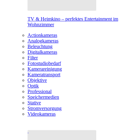
TV & Heimkino – perfektes Entertainment im
Wohnzimmer
Actionkameras
Analogkameras
Beleuchtung
Digitalkameras
Filter
Fotostudiobedarf
Kamerareinigung
Kameratransport
Objektive
Optik
Professional
Speichermedien
Stative
Stromversorgung
Videokameras