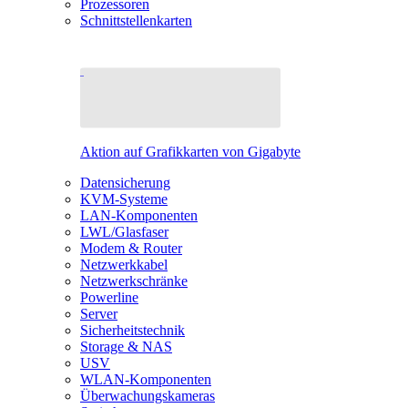
Prozessoren
Schnittstellenkarten
Aktion auf Grafikkarten von Gigabyte
Datensicherung
KVM-Systeme
LAN-Komponenten
LWL/Glasfaser
Modem & Router
Netzwerkkabel
Netzwerkschränke
Powerline
Server
Sicherheitstechnik
Storage & NAS
USV
WLAN-Komponenten
Überwachungskameras