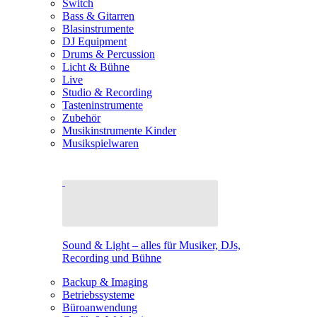
Switch
Bass & Gitarren
Blasinstrumente
DJ Equipment
Drums & Percussion
Licht & Bühne
Live
Studio & Recording
Tasteninstrumente
Zubehör
Musikinstrumente Kinder
Musikspielwaren
Sound & Light – alles für Musiker, DJs,
Recording und Bühne
Backup & Imaging
Betriebssysteme
Büroanwendung