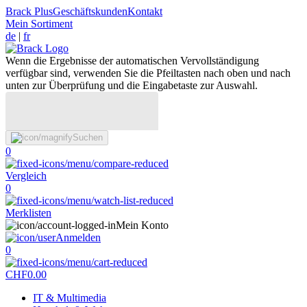
Brack Plus
Geschäftskunden
Kontakt
Mein Sortiment
de
|
fr
Wenn die Ergebnisse der automatischen Vervollständigung
verfügbar sind, verwenden Sie die Pfeiltasten nach oben und nach
unten zur Überprüfung und die Eingabetaste zur Auswahl.
Suchen
0
Vergleich
0
Merklisten
Mein Konto
Anmelden
0
CHF
0.00
IT & Multimedia