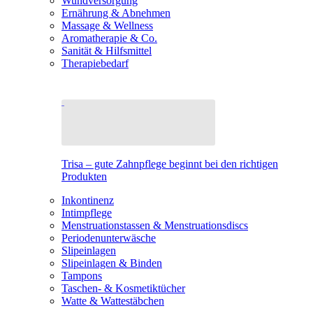
Wundversorgung
Ernährung & Abnehmen
Massage & Wellness
Aromatherapie & Co.
Sanität & Hilfsmittel
Therapiebedarf
Trisa – gute Zahnpflege beginnt bei den richtigen
Produkten
Inkontinenz
Intimpflege
Menstruationstassen & Menstruationsdiscs
Periodenunterwäsche
Slipeinlagen
Slipeinlagen & Binden
Tampons
Taschen- & Kosmetiktücher
Watte & Wattestäbchen