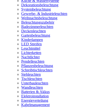
Küche & Wassersysteme
Dekorationsbeleuchtung
Systembeleuchtung
Gewerbe- & Industrieleuchten
Weihnachtsbeleuchtung
Beleuchtungszubehör
Badezimmerleuchten
Deckenleuchten
Gartenbeleuchtung
Kinderlampen
LED Streifen
Leuchtmittel
Lichterketten
Nachtlichter
Pendelleuchten
Pflanzenbeleuchtung
Schreibtischleuchten
Stehleuchten
Tischleuchten
Unterbauleuchten
Wandleuchten
Batterien & Akkus
Elektroinstallation
Energieverteilung
Kabelmanagement