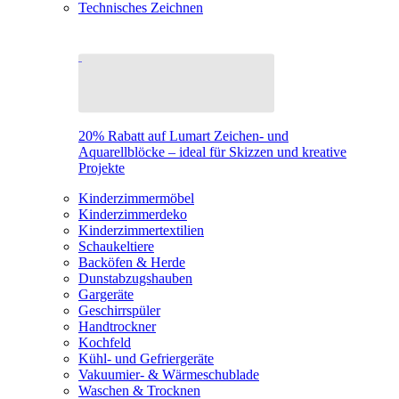
Technisches Zeichnen
20% Rabatt auf Lumart Zeichen- und
Aquarellblöcke – ideal für Skizzen und kreative
Projekte
Kinderzimmermöbel
Kinderzimmerdeko
Kinderzimmertextilien
Schaukeltiere
Backöfen & Herde
Dunstabzugshauben
Gargeräte
Geschirrspüler
Handtrockner
Kochfeld
Kühl- und Gefriergeräte
Vakuumier- & Wärmeschublade
Waschen & Trocknen