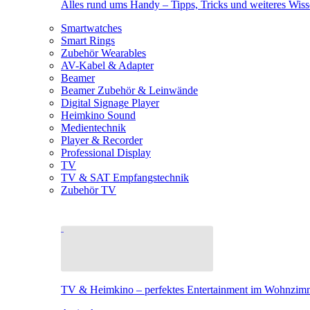
Alles rund ums Handy – Tipps, Tricks und weiteres Wis
Smartwatches
Smart Rings
Zubehör Wearables
AV-Kabel & Adapter
Beamer
Beamer Zubehör & Leinwände
Digital Signage Player
Heimkino Sound
Medientechnik
Player & Recorder
Professional Display
TV
TV & SAT Empfangstechnik
Zubehör TV
TV & Heimkino – perfektes Entertainment im Wohnzim