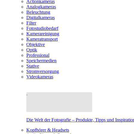
Actionkameras
Analogkameras
Beleuchtung
Digitalkameras
Filter
Fotostudiobedarf
Kamerareinigung
Kameratransport
Objektive
Optik
Professional
Speichermedien
Stative
Stromversorgung
Videokameras
Die Welt der Fotografie – Produkte, Tipps und Inspiratio
Kopfhörer & Headsets