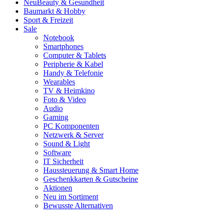
Neu
Beauty & Gesundheit
Baumarkt & Hobby
Sport & Freizeit
Sale
Notebook
Smartphones
Computer & Tablets
Peripherie & Kabel
Handy & Telefonie
Wearables
TV & Heimkino
Foto & Video
Audio
Gaming
PC Komponenten
Netzwerk & Server
Sound & Light
Software
IT Sicherheit
Haussteuerung & Smart Home
Geschenkkarten & Gutscheine
Aktionen
Neu im Sortiment
Bewusste Alternativen