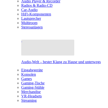
Audio Player & Recorder
Radios & Radio-CD
Car-Audio
HiFi-Komponenten
Lautsprecher
Multiroom
Stereoanlagen
Audio-Welt – bester Klang zu Hause und unterwegs
Eingabegeräte
Konsolen
Games
Gaming-Tische
Gaming-Stühle
Merchandise
VR-Headsets
Streaming