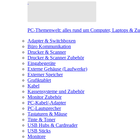
PC-Themenwelt: alles rund um Computer, Laptops & Z
Adapter & Switchboxen
Büro Kommunikation
Drucker & Scanner
Drucker & Scanner Zubehör
Eingabegeräte
Externe Gehäuse (Laufwerke)
Externer Speicher
Grafiktablet
Kabel
Kassensysteme und Zubehör
Monitor Zubehör
PC-Kabel/-Adapter
PC-Lautsprecher
Tastaturen & Mäuse
Tinte & Toner
USB Hubs & Cardreader
USB Sticks
Monitore