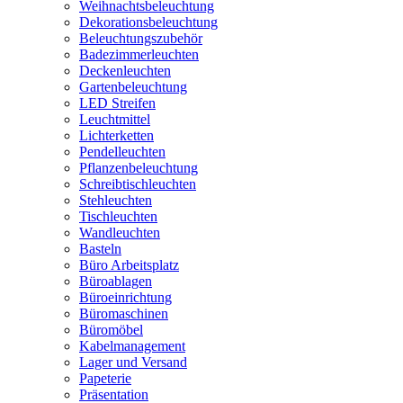
Weihnachtsbeleuchtung
Dekorationsbeleuchtung
Beleuchtungszubehör
Badezimmerleuchten
Deckenleuchten
Gartenbeleuchtung
LED Streifen
Leuchtmittel
Lichterketten
Pendelleuchten
Pflanzenbeleuchtung
Schreibtischleuchten
Stehleuchten
Tischleuchten
Wandleuchten
Basteln
Büro Arbeitsplatz
Büroablagen
Büroeinrichtung
Büromaschinen
Büromöbel
Kabelmanagement
Lager und Versand
Papeterie
Präsentation