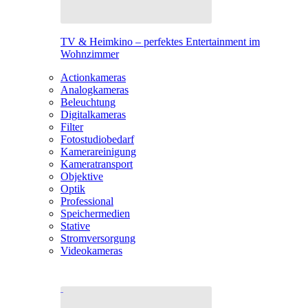
TV & Heimkino – perfektes Entertainment im
Wohnzimmer
Actionkameras
Analogkameras
Beleuchtung
Digitalkameras
Filter
Fotostudiobedarf
Kamerareinigung
Kameratransport
Objektive
Optik
Professional
Speichermedien
Stative
Stromversorgung
Videokameras