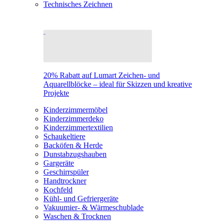
Technisches Zeichnen
20% Rabatt auf Lumart Zeichen- und
Aquarellblöcke – ideal für Skizzen und kreative
Projekte
Kinderzimmermöbel
Kinderzimmerdeko
Kinderzimmertextilien
Schaukeltiere
Backöfen & Herde
Dunstabzugshauben
Gargeräte
Geschirrspüler
Handtrockner
Kochfeld
Kühl- und Gefriergeräte
Vakuumier- & Wärmeschublade
Waschen & Trocknen