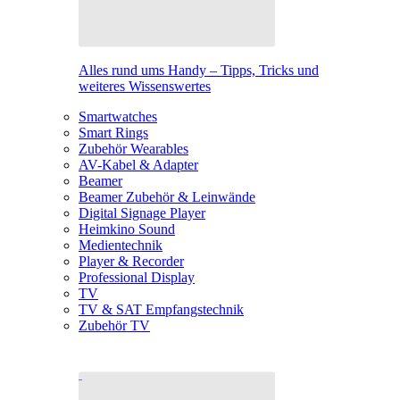
Alles rund ums Handy – Tipps, Tricks und
weiteres Wissenswertes
Smartwatches
Smart Rings
Zubehör Wearables
AV-Kabel & Adapter
Beamer
Beamer Zubehör & Leinwände
Digital Signage Player
Heimkino Sound
Medientechnik
Player & Recorder
Professional Display
TV
TV & SAT Empfangstechnik
Zubehör TV