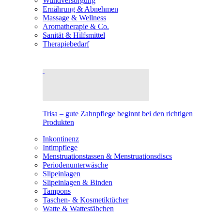
Wundversorgung
Ernährung & Abnehmen
Massage & Wellness
Aromatherapie & Co.
Sanität & Hilfsmittel
Therapiebedarf
Trisa – gute Zahnpflege beginnt bei den richtigen
Produkten
Inkontinenz
Intimpflege
Menstruationstassen & Menstruationsdiscs
Periodenunterwäsche
Slipeinlagen
Slipeinlagen & Binden
Tampons
Taschen- & Kosmetiktücher
Watte & Wattestäbchen