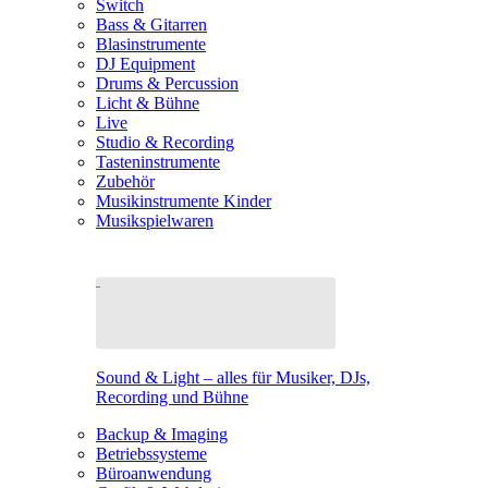
Switch
Bass & Gitarren
Blasinstrumente
DJ Equipment
Drums & Percussion
Licht & Bühne
Live
Studio & Recording
Tasteninstrumente
Zubehör
Musikinstrumente Kinder
Musikspielwaren
Sound & Light – alles für Musiker, DJs,
Recording und Bühne
Backup & Imaging
Betriebssysteme
Büroanwendung