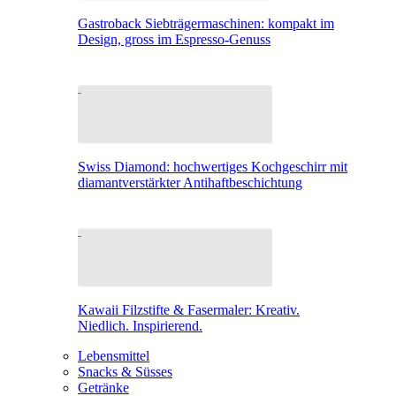
Gastroback Siebträgermaschinen: kompakt im
Design, gross im Espresso-Genuss
Swiss Diamond: hochwertiges Kochgeschirr mit
diamantverstärkter Antihaftbeschichtung
Kawaii Filzstifte & Fasermaler: Kreativ.
Niedlich. Inspirierend.
Lebensmittel
Snacks & Süsses
Getränke