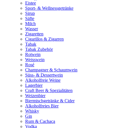
Eistee
Sport- & Wellnessgetränke
Sirup
Säfte
Milch
Wasser
Zigaretten
Cigarillos & Zigarren
Tabak
Tabak Zubehör
Rotwein
Weisswein
Rosé
Champagner & Schaumwein
Süss- & Dessertwein
Alkoholfreie Weine
Lagerbier
Craft Beer & Spezialitäten
Weizenbier
Biermischgetränke & Cider
Alkoholfreies Bier
Whisky
Gin
Rum & Cachaça
Vodka