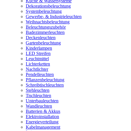
Küche & Wassersysteme
Dekorationsbeleuchtung
Systembeleuchtung
Gewerbe- & Industrieleuchten
Weihnachtsbeleuchtung
Beleuchtungszubehör
Badezimmerleuchten
Deckenleuchten
Gartenbeleuchtung
Kinderlampen
LED Streifen
Leuchtmittel
Lichterketten
Nachtlichter
Pendelleuchten
Pflanzenbeleuchtung
Schreibtischleuchten
Stehleuchten
Tischleuchten
Unterbauleuchten
Wandleuchten
Batterien & Akkus
Elektroinstallation
Energieverteilung
Kabelmanagement