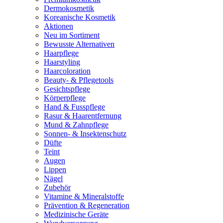
Dermokosmetik
Koreanische Kosmetik
Aktionen
Neu im Sortiment
Bewusste Alternativen
Haarpflege
Haarstyling
Haarcoloration
Beauty- & Pflegetools
Gesichtspflege
Körperpflege
Hand & Fusspflege
Rasur & Haarentfernung
Mund & Zahnpflege
Sonnen- & Insektenschutz
Düfte
Teint
Augen
Lippen
Nägel
Zubehör
Vitamine & Mineralstoffe
Prävention & Regeneration
Medizinische Geräte