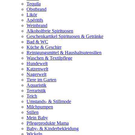
Tequila
Obstbrand
Likör
Apéritifs
Weinbrand
Alkoholfreie Spirituosen
Geschenkartikel Spirituosen & Getränke
Bad & WC
Küche & Geschirr
Reinigungsmittel & Haushaltsutensilien
Waschen & Textilpflege
Hundewelt
Katzenwelt
Nagerwelt
Tiere im Garten
Aquaristik
Terraristik
Teich
Umstands- & Stillmode
Milchpumpen
Stillen
Mein Baby
Pflegeprodukte Mama
Baby- & Kinderbekleidung
Wickeln