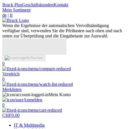
Brack Plus
Geschäftskunden
Kontakt
Mein Sortiment
de
|
fr
Wenn die Ergebnisse der automatischen Vervollständigung
verfügbar sind, verwenden Sie die Pfeiltasten nach oben und nach
unten zur Überprüfung und die Eingabetaste zur Auswahl.
Suchen
0
Vergleich
0
Merklisten
Mein Konto
Anmelden
0
CHF
0.00
IT & Multimedia