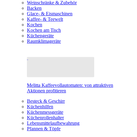
Weinschränke & Zubehör
Backen
Glace- & Eismaschinen
Kaffee- & Teewelt
Kochen
Kochen am Tisch
Küchengeräte
Raumklimageräte
Melitta Kaffeevollautomaten: von attraktiven
Aktionen profitieren
Besteck & Geschirr
Küchenhilfen
Küchenmessgeräte
Küchenrollenhalter
Lebensmittelaufbewahrung
Pfannen & Töpfe