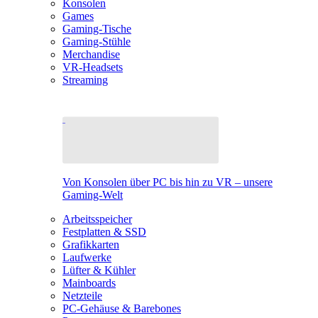
Konsolen
Games
Gaming-Tische
Gaming-Stühle
Merchandise
VR-Headsets
Streaming
Von Konsolen über PC bis hin zu VR – unsere
Gaming-Welt
Arbeitsspeicher
Festplatten & SSD
Grafikkarten
Laufwerke
Lüfter & Kühler
Mainboards
Netzteile
PC-Gehäuse & Barebones