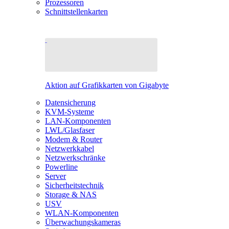
Prozessoren
Schnittstellenkarten
Aktion auf Grafikkarten von Gigabyte
Datensicherung
KVM-Systeme
LAN-Komponenten
LWL/Glasfaser
Modem & Router
Netzwerkkabel
Netzwerkschränke
Powerline
Server
Sicherheitstechnik
Storage & NAS
USV
WLAN-Komponenten
Überwachungskameras