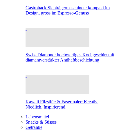
Gastroback Siebträgermaschinen: kompakt im
Design, gross im Espresso-Genuss
Swiss Diamond: hochwertiges Kochgeschirr mit
diamantverstärkter Antihaftbeschichtung
Kawaii Filzstifte & Fasermaler: Kreativ.
Niedlich. Inspirierend.
Lebensmittel
Snacks & Süsses
Getränke