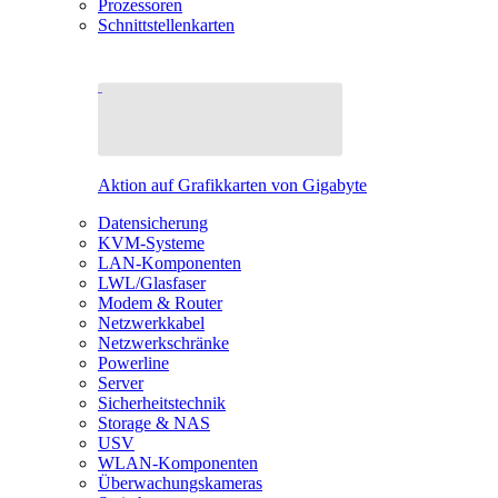
Prozessoren
Schnittstellenkarten
Aktion auf Grafikkarten von Gigabyte
Datensicherung
KVM-Systeme
LAN-Komponenten
LWL/Glasfaser
Modem & Router
Netzwerkkabel
Netzwerkschränke
Powerline
Server
Sicherheitstechnik
Storage & NAS
USV
WLAN-Komponenten
Überwachungskameras