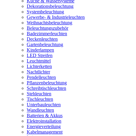
Küche & Wassersysteme
Dekorationsbeleuchtung
Systembeleuchtung
Gewerbe- & Industrieleuchten
Weihnachtsbeleuchtung
Beleuchtungszubehör
Badezimmerleuchten
Deckenleuchten
Gartenbeleuchtung
Kinderlampen
LED Streifen
Leuchtmittel
Lichterketten
Nachtlichter
Pendelleuchten
Pflanzenbeleuchtung
Schreibtischleuchten
Stehleuchten
Tischleuchten
Unterbauleuchten
Wandleuchten
Batterien & Akkus
Elektroinstallation
Energieverteilung
Kabelmanagement