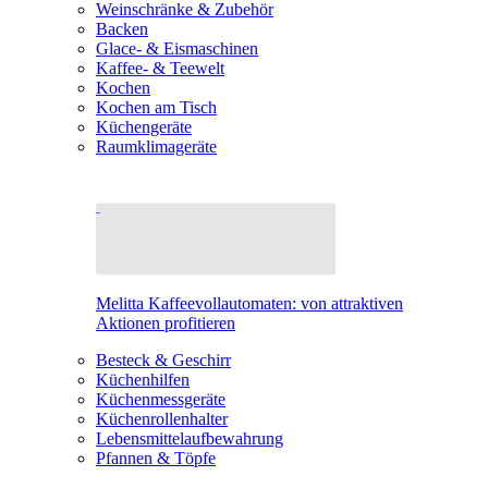
Weinschränke & Zubehör
Backen
Glace- & Eismaschinen
Kaffee- & Teewelt
Kochen
Kochen am Tisch
Küchengeräte
Raumklimageräte
Melitta Kaffeevollautomaten: von attraktiven
Aktionen profitieren
Besteck & Geschirr
Küchenhilfen
Küchenmessgeräte
Küchenrollenhalter
Lebensmittelaufbewahrung
Pfannen & Töpfe