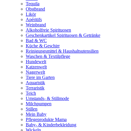
Tequila
Obstbrand
Likör
Apéritifs
Weinbrand
Alkoholfreie Spirituosen
Geschenkartikel Spirituosen & Getränke
Bad & WC
Küche & Geschirr
Reinigungsmittel & Haushaltsutensilien
Waschen & Textilpflege
Hundewelt
Katzenwelt
Nagerwelt
Tiere im Garten
Aquaristik
Terraristik
Teich
Umstands- & Stillmode
Milchpumpen
Stillen
Mein Baby
Pflegeprodukte Mama
Baby- & Kinderbekleidung
Wickeln