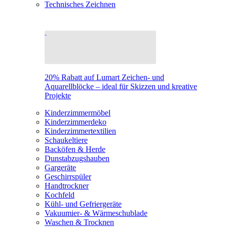
Technisches Zeichnen
20% Rabatt auf Lumart Zeichen- und
Aquarellblöcke – ideal für Skizzen und kreative
Projekte
Kinderzimmermöbel
Kinderzimmerdeko
Kinderzimmertextilien
Schaukeltiere
Backöfen & Herde
Dunstabzugshauben
Gargeräte
Geschirrspüler
Handtrockner
Kochfeld
Kühl- und Gefriergeräte
Vakuumier- & Wärmeschublade
Waschen & Trocknen