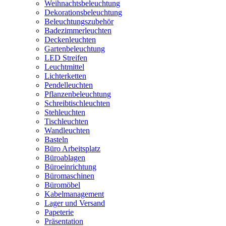
Weihnachtsbeleuchtung
Dekorationsbeleuchtung
Beleuchtungszubehör
Badezimmerleuchten
Deckenleuchten
Gartenbeleuchtung
LED Streifen
Leuchtmittel
Lichterketten
Pendelleuchten
Pflanzenbeleuchtung
Schreibtischleuchten
Stehleuchten
Tischleuchten
Wandleuchten
Basteln
Büro Arbeitsplatz
Büroablagen
Büroeinrichtung
Büromaschinen
Büromöbel
Kabelmanagement
Lager und Versand
Papeterie
Präsentation