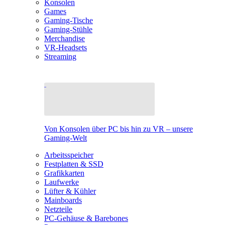
Konsolen
Games
Gaming-Tische
Gaming-Stühle
Merchandise
VR-Headsets
Streaming
Von Konsolen über PC bis hin zu VR – unsere
Gaming-Welt
Arbeitsspeicher
Festplatten & SSD
Grafikkarten
Laufwerke
Lüfter & Kühler
Mainboards
Netzteile
PC-Gehäuse & Barebones