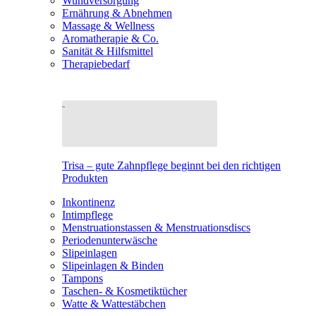
Wundversorgung
Ernährung & Abnehmen
Massage & Wellness
Aromatherapie & Co.
Sanität & Hilfsmittel
Therapiebedarf
Trisa – gute Zahnpflege beginnt bei den richtigen
Produkten
Inkontinenz
Intimpflege
Menstruationstassen & Menstruationsdiscs
Periodenunterwäsche
Slipeinlagen
Slipeinlagen & Binden
Tampons
Taschen- & Kosmetiktücher
Watte & Wattestäbchen