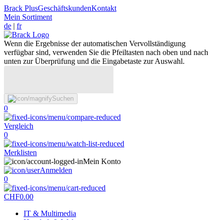
Brack Plus
Geschäftskunden
Kontakt
Mein Sortiment
de
|
fr
Wenn die Ergebnisse der automatischen Vervollständigung
verfügbar sind, verwenden Sie die Pfeiltasten nach oben und nach
unten zur Überprüfung und die Eingabetaste zur Auswahl.
Suchen
0
Vergleich
0
Merklisten
Mein Konto
Anmelden
0
CHF
0.00
IT & Multimedia