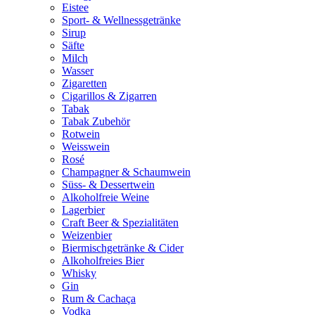
Eistee
Sport- & Wellnessgetränke
Sirup
Säfte
Milch
Wasser
Zigaretten
Cigarillos & Zigarren
Tabak
Tabak Zubehör
Rotwein
Weisswein
Rosé
Champagner & Schaumwein
Süss- & Dessertwein
Alkoholfreie Weine
Lagerbier
Craft Beer & Spezialitäten
Weizenbier
Biermischgetränke & Cider
Alkoholfreies Bier
Whisky
Gin
Rum & Cachaça
Vodka