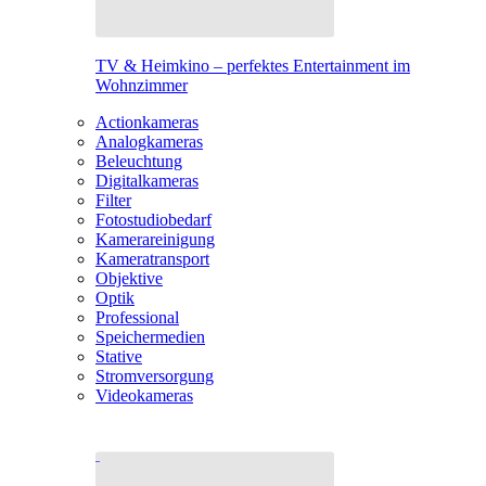
TV & Heimkino – perfektes Entertainment im
Wohnzimmer
Actionkameras
Analogkameras
Beleuchtung
Digitalkameras
Filter
Fotostudiobedarf
Kamerareinigung
Kameratransport
Objektive
Optik
Professional
Speichermedien
Stative
Stromversorgung
Videokameras