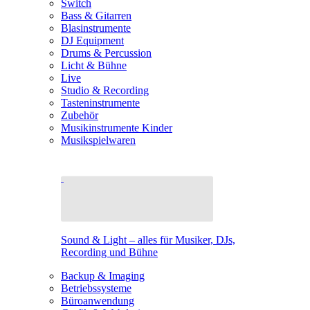
Switch
Bass & Gitarren
Blasinstrumente
DJ Equipment
Drums & Percussion
Licht & Bühne
Live
Studio & Recording
Tasteninstrumente
Zubehör
Musikinstrumente Kinder
Musikspielwaren
Sound & Light – alles für Musiker, DJs,
Recording und Bühne
Backup & Imaging
Betriebssysteme
Büroanwendung