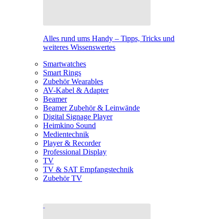
Alles rund ums Handy – Tipps, Tricks und
weiteres Wissenswertes
Smartwatches
Smart Rings
Zubehör Wearables
AV-Kabel & Adapter
Beamer
Beamer Zubehör & Leinwände
Digital Signage Player
Heimkino Sound
Medientechnik
Player & Recorder
Professional Display
TV
TV & SAT Empfangstechnik
Zubehör TV