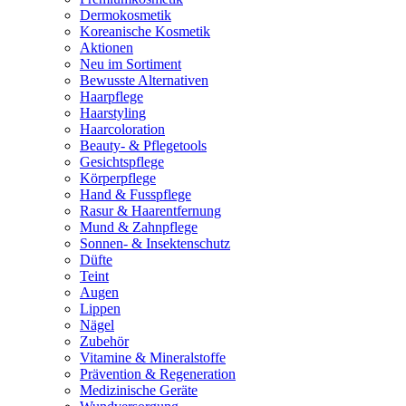
Dermokosmetik
Koreanische Kosmetik
Aktionen
Neu im Sortiment
Bewusste Alternativen
Haarpflege
Haarstyling
Haarcoloration
Beauty- & Pflegetools
Gesichtspflege
Körperpflege
Hand & Fusspflege
Rasur & Haarentfernung
Mund & Zahnpflege
Sonnen- & Insektenschutz
Düfte
Teint
Augen
Lippen
Nägel
Zubehör
Vitamine & Mineralstoffe
Prävention & Regeneration
Medizinische Geräte