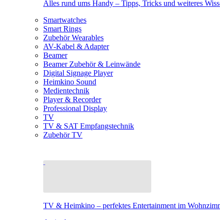
Alles rund ums Handy – Tipps, Tricks und weiteres Wis
Smartwatches
Smart Rings
Zubehör Wearables
AV-Kabel & Adapter
Beamer
Beamer Zubehör & Leinwände
Digital Signage Player
Heimkino Sound
Medientechnik
Player & Recorder
Professional Display
TV
TV & SAT Empfangstechnik
Zubehör TV
TV & Heimkino – perfektes Entertainment im Wohnzim