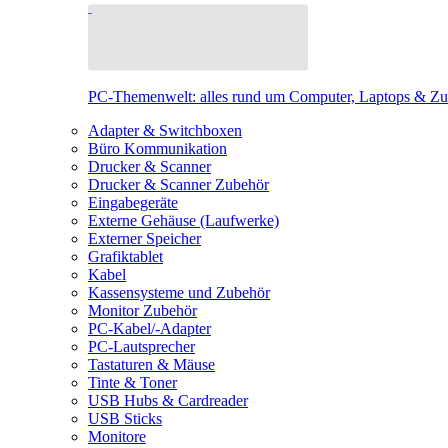
PC-Themenwelt: alles rund um Computer, Laptops & Z
Adapter & Switchboxen
Büro Kommunikation
Drucker & Scanner
Drucker & Scanner Zubehör
Eingabegeräte
Externe Gehäuse (Laufwerke)
Externer Speicher
Grafiktablet
Kabel
Kassensysteme und Zubehör
Monitor Zubehör
PC-Kabel/-Adapter
PC-Lautsprecher
Tastaturen & Mäuse
Tinte & Toner
USB Hubs & Cardreader
USB Sticks
Monitore