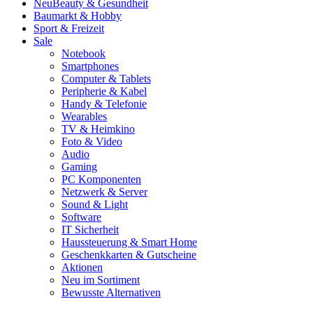
Neu
Beauty & Gesundheit
Baumarkt & Hobby
Sport & Freizeit
Sale
Notebook
Smartphones
Computer & Tablets
Peripherie & Kabel
Handy & Telefonie
Wearables
TV & Heimkino
Foto & Video
Audio
Gaming
PC Komponenten
Netzwerk & Server
Sound & Light
Software
IT Sicherheit
Haussteuerung & Smart Home
Geschenkkarten & Gutscheine
Aktionen
Neu im Sortiment
Bewusste Alternativen