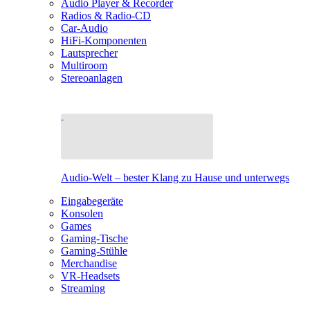
Audio Player & Recorder
Radios & Radio-CD
Car-Audio
HiFi-Komponenten
Lautsprecher
Multiroom
Stereoanlagen
Audio-Welt – bester Klang zu Hause und unterwegs
Eingabegeräte
Konsolen
Games
Gaming-Tische
Gaming-Stühle
Merchandise
VR-Headsets
Streaming