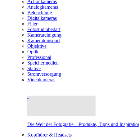
Actionkameras
Analogkameras
Beleuchtung
Digitalkameras
Filter
Fotostudiobedarf
Kamerareinigung
Kameratransport
Objektive
Optik
Professional
Speichermedien
Stative
Stromversorgung
Videokameras
Die Welt der Fotografie – Produkte, Tipps und Inspiratio
Kopfhörer & Headsets